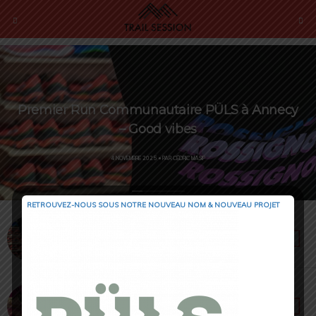
Premier Run Communautaire PÜLS à Annecy
– Good vibes
4 NOVEMBRE 2025 • PAR CÉDRIC MASIP
RETROUVEZ-NOUS SOUS NOTRE NOUVEAU NOM & NOUVEAU PROJET
4 NOVEMBRE 2025 • PAR CÉDRIC MASIP
Premier Run Communautaire PÜLS à Annecy
– Good vibes
1 NOVEMBRE 2025 • PAR CÉDRIC MASIP
Saucony entre dans une nouvelle ère