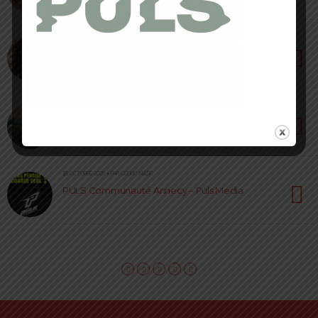
28 OCTOBRE 2025 • PAR CÉDRIC MASIP
Trail urbain de Nantes – Une voiture folle
s’invite sur le parcours
28 OCTOBRE 2025 • PAR CÉDRIC MASIP
Brooks Caldera 8 Review – L’ultra confort
18 OCTOBRE 2025 • PAR CÉDRIC MASIP
PÜLS Communauté Annecy – Püls Media