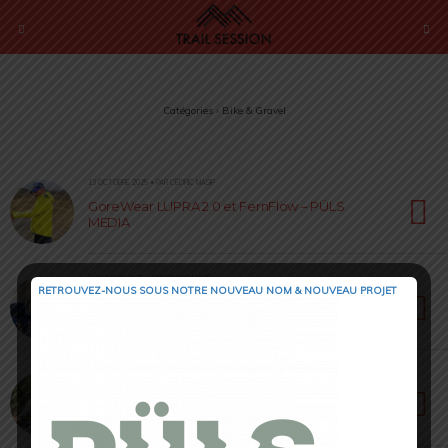
Catégories ›
Bike & Gravel
13 OCTOBRE 2025 • PAR CÉDRIC MASIP
GoreWear LUPRA 2.0 et FernFlow – PÜLS
MEDIA
9 OCTOBRE 2025 • PAR CÉDRIC MASIP
RETROUVEZ-NOUS SOUS NOTRE NOUVEAU NOM & NOUVEAU PROJET
Guillaume Di Grazia – PÜLS MEDIA
12 AVRIL 2025 • PAR SÉBASTIEN RÉMOND
Gore Wear Cycling – L’alliance imperméabilité
et performance