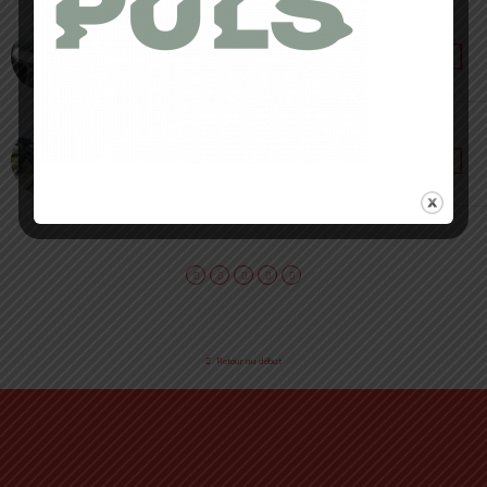
3 MARS 2025 • PAR CÉDRIC MASIP
Sylan GTX ARC’TERYX – Les cimes à portée de
main
25 FÉVRIER 2025 • PAR CÉDRIC MASIP
Lapierre Pulsium 7.0 2025 – Endurance et
performance
Retour au début