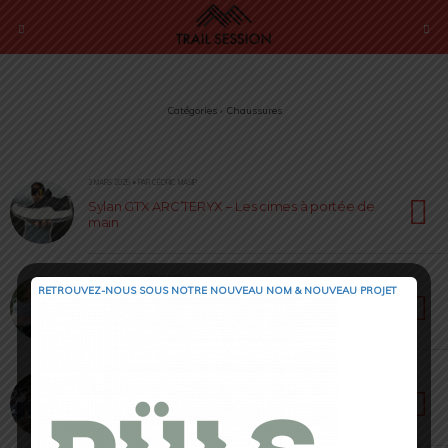
Catégories ›
Chaussures
3 MARS 2025 • PAR CÉDRIC MASIP
Sylan GTX ARC’TERYX – Les cimes à portée de
main
3 FÉVRIER 2025 • PAR IZAURA
RETROUVEZ-NOUS SOUS NOTRE NOUVEAU NOM & NOUVEAU PROJET
Brooks Glycerin 22 – Le confort ultime pour les
longues distances
15 JANVIER 2025 • PAR JULIEN VRILLAUD
Hoka Bondi 9 – La re(bondi)ssante est de
retour