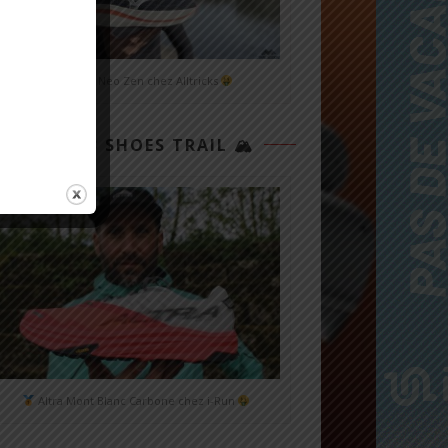
Mizuno Neo Zen chez Alltricks
TOP 3 SHOES TRAIL 🏔
Altra Mont Blanc Carbone chez i-Run