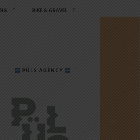
ING
BIKE & GRAVEL
PÜLS AGENCY