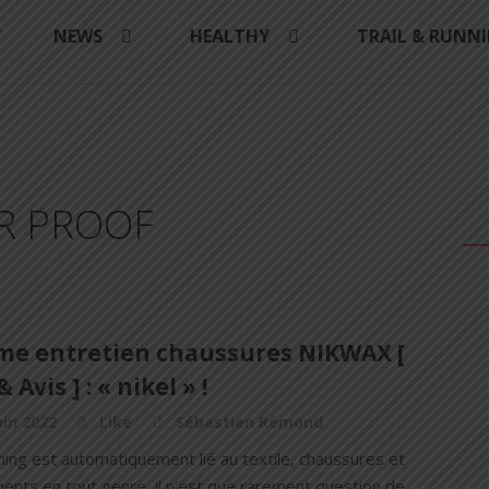
Y
NEWS
HEALTHY
TRAIL & RUNN
ER PROOF
e entretien chaussures NIKWAX [
 Avis ] : « nikel » !
uin 2022
Like
Sébastien Rémond
nning est automatiquement lié au textile, chaussures et
ents en tout genre, il n’est que rarement question de