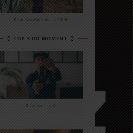
Asics MetaFuji Trail chez T4R
TOP 3 DU MOMENT
Garmin Fénix 7X