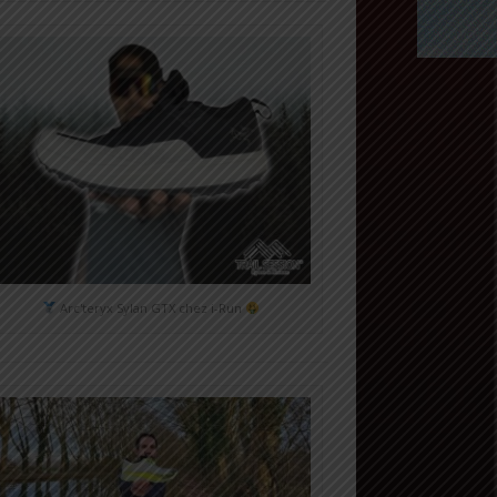
Arc'teryx Sylan GTX chez i-Run