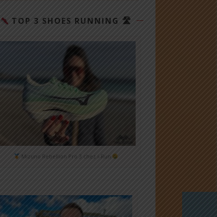
TOP 3 SHOES RUNNING 🛣
Mizuno Rebellion Pro 3 chez i-Run