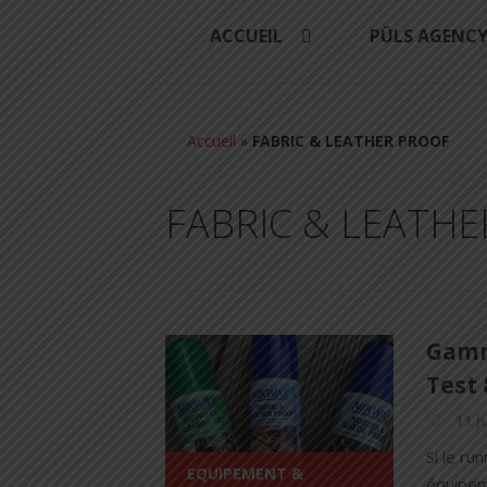
ACCUEIL
PÜLS AGENC
Accueil
»
FABRIC & LEATHER PROOF
FABRIC & LEATH
Gamm
Test &
11 j
Si le ru
EQUIPEMENT &
équipem