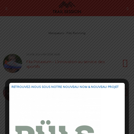
Marqueurs › Fila Running
24 AVRIL 2024 • PAR CÉDRIC MASIP
Fila Potaxium – L’innovation au service des
sportifs
17 AVRIL 2023 • PAR NOËLLIE ROUSSET
RETROUVEZ-NOUS SOUS NOTRE NOUVEAU NOM & NOUVEAU PROJET
FILA Astatine [ Review ] : la chaussure carbone
et sa tenue été