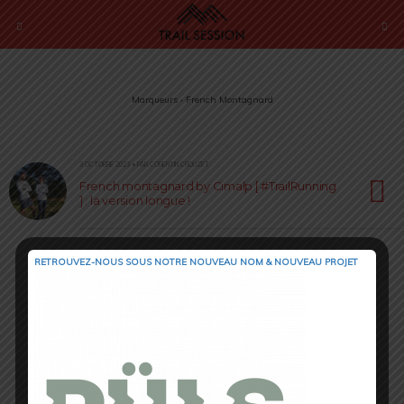
Marqueurs › French Montagnard
3 OCTOBRE 2023 • PAR CORENTIN CROUZET
French montagnard by Cimalp [ #TrailRunning
] : la version longue !
RETROUVEZ-NOUS SOUS NOTRE NOUVEAU NOM & NOUVEAU PROJET
Retour au début