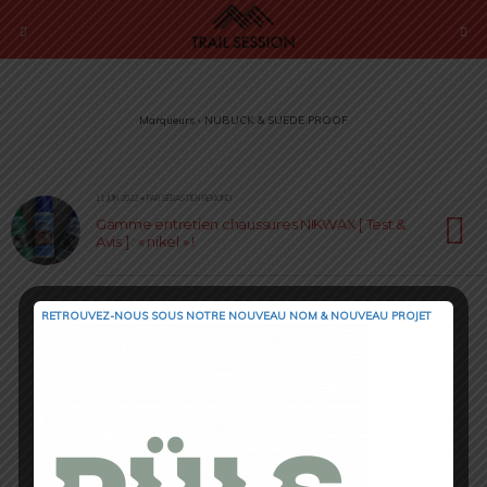
Marqueurs › NUBUCK & SUEDE PROOF
11 JUIN 2022 • PAR SÉBASTIEN RÉMOND
Gamme entretien chaussures NIKWAX [ Test &
Avis ] : « nikel » !
RETROUVEZ-NOUS SOUS NOTRE NOUVEAU NOM & NOUVEAU PROJET
Retour au début