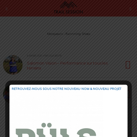
Marqueurs › Runnning Shoes
8 JANVIER 2025 • PAR CELIA BERTIN
Salomon Vision – Performance sur tous les
terrains
24 AVRIL 2024 • PAR CÉDRIC MASIP
RETROUVEZ-NOUS SOUS NOTRE NOUVEAU NOM & NOUVEAU PROJET
Fila Potaxium – L’innovation au service des
sportifs