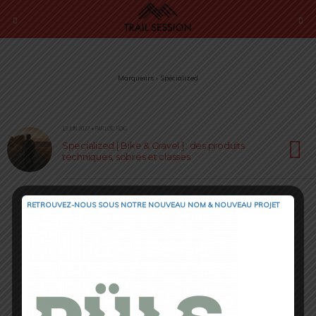
Marqueurs › Spécialized
13 JUIN 2022 • PAR LOÏC ROIG
Specialized [ Bike & Gravel ] : des produits
techniques, sobres et classes
RETROUVEZ-NOUS SOUS NOTRE NOUVEAU NOM & NOUVEAU PROJET
Retour au début