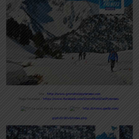
Site :
http://www.grandraidpyrenees.
com
Page Facebook :
https://www.facebook.com/
GrandRaidDesPyrenees
Le suivi live de la course !
:
http://chrono.geofp.com/
grph2018/v3/index.php