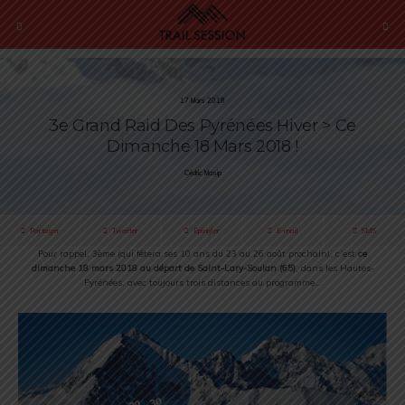
17 Mars 2018
3e Grand Raid Des Pyrénées Hiver > Ce
Dimanche 18 Mars 2018 !
Cédric Masip
Partager
Tweeter
Épingler
E-mail
SMS
Pour rappel, 3ème (qui fêtera ses 10 ans du 23 au 26 août prochain), c’est
ce
dimanche 18 mars 2018 au départ de Saint-Lary-Soulan (65)
, dans les Hautes-
Pyrénées, avec toujours trois distances au programme…