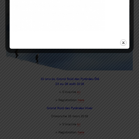
10 ans du G
rand Raid des Pyrénées Été
23 au 26 août
2018
> S’inscrire
ici
> Registration
here
G
rand Raid des Pyrénées Hiver
Dimanche
18 mars
2018
> S’inscrire
ici
> Registration
here