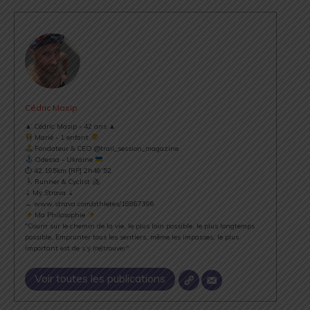
Cédric Masip
▲ Cédric Masip - 42 ans ▲
Marié - 1 enfant
Fondateur & CEO @trail_session_magazine
Odessa - Ukraine
⏱ 42.195km [RP] 2h46’52
Runner & Cyclist
⇣ My Strava ⇣
→ www.strava.com/athletes/18867396
Ma Philosophie
"Courir sur le chemin de la vie, le plus loin possible, le plus longtemps
possible. Emprunter tous les sentiers, même les impasses, le plus
important est de s’y (re)trouver".
Voir toutes les publications