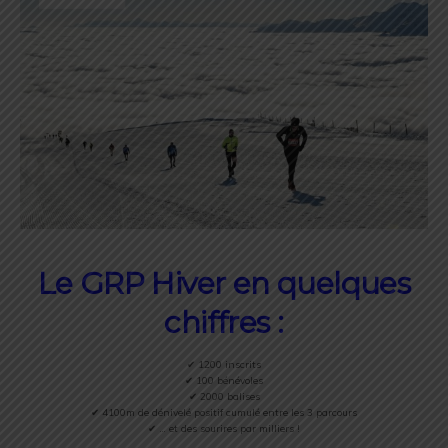
Le GRP Hiver en quelques
chiffres :
✔ 1200 inscrits
✔ 100 bénévoles
✔ 2000 balises
✔ 4100m de dénivelé positif cumulé entre les 3 parcours
✔ … et des sourires par milliers !