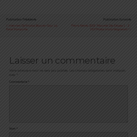
Publication Précédente
Publication Suivante
Interview De Nicolas Bouvier-Gaz : La
Pierra Menta 2018 : Résumés Des Etapes 1 - 2 -
Force Tranquille...
3 Et Photos Alicia Magnenot !
Laisser un commentaire
Votre adresse e-mail ne sera pas publiée.
Les champs obligatoires sont indiqués
avec
*
Commentaire
*
Nom
*