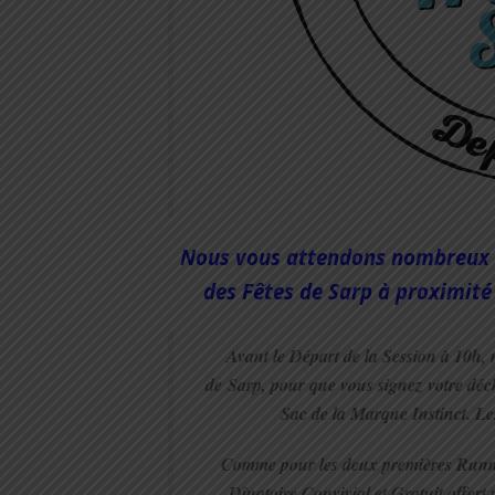
Nous vous attendons nombreux le
des Fêtes de Sarp à proximité
Avant le Départ de la Session à 10h,
de Sarp, pour que vous signez votre déc
Sac de la Marque Instinct. Les
Comme pour les deux premières Runni
Dînatoire Convivial et Gratuit offer