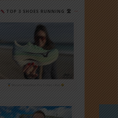
TOP 3 SHOES RUNNING 🛣
Mizuno Rebellion Pro 3 chez i-Run