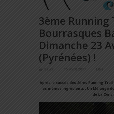
3ème Running T
Bourrasques Ba
Dimanche 23 Av
(Pyrénées) !
News
15 avril 2017
Like
Après le succès des 2ères Running Trail
les mêmes ingrédients : Un Mélange de 
de La Convi