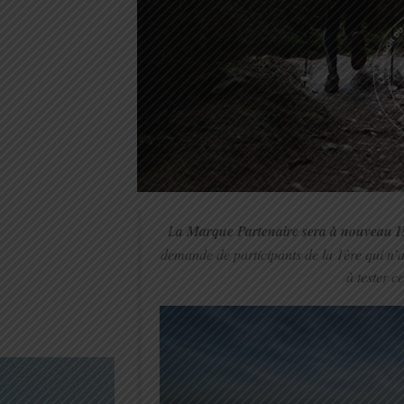
L
a Marque Partenaire sera à nouveau I
demande de participants de la 1ère qui n’a
à tester c