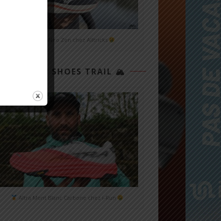
Mizuno Neo Zen chez Alltricks
TOP 3 SHOES TRAIL 🏔
Altra Mont Blanc Carbone chez i-Run