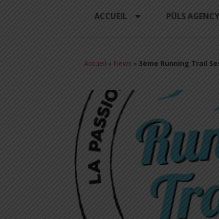
ACCUEIL
PÜLS AGENC
Accueil
»
News
»
3ème Running Trail Ses