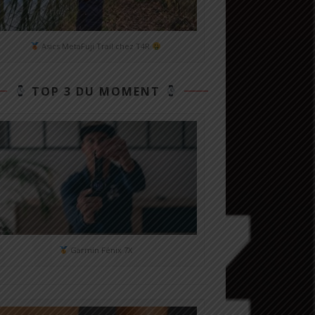
Asics MetaFuji Trail chez T4R
TOP 3 DU MOMENT
Garmin Fénix 7X