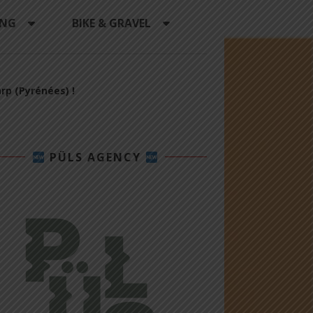
ING
BIKE & GRAVEL
rp (Pyrénées) !
PÜLS AGENCY