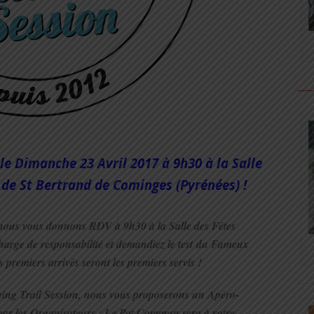
 Dimanche 23 Avril 2017 à 9h30 à la Salle
 de St Bertrand de Cominges (Pyrénées) !
 nous vous donnons RDV à 9h30 à la Salle des Fêtes
harge de responsabilité et demandiez le test du Fameux
 premiers arrivés seront les premiers servis !
ng Trail Session, nous vous proposerons un Apéro-
t par les Organisateurs : Le Pot Commun sera à votre