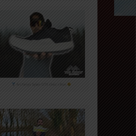
Arc'teryx Sylan GTX chez i-Run