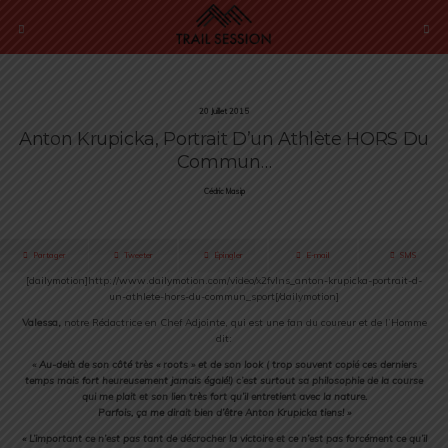
20 Juillet 2015
Anton Krupicka, Portrait D’un Athlète HORS Du
Commun…
Cédric Masip
Partager
Tweeter
Épingler
E-mail
SMS
[dailymotion]http://www.dailymotion.com/video/x2fvlns_anton-krupicka-portrait-d-
un-athlete-hors-du-commun_sport[/dailymotion]
Valessa,
notre Rédactrice en Chef Adjointe, qui est une fan du coureur et de l’Homme
dit:
« Au-delà de son côté très « roots » et de son look ( trop souvent copié ces derniers
temps mais fort heureusement jamais égalé!) c’est surtout sa philosophie de la course
qui me plait et son lien très fort qu’il entretient avec la nature.
Parfois, ça me dirait bien d’être Anton Krupicka tiens! »
« L’important ce n’est pas tant de décrocher la victoire et ce n’est pas forcément ce qu’il