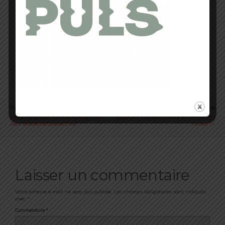
Ma Philosophie
"Courir sur le chemin de la vie, le plus loin possible, le plus longtemps
possible. Emprunter tous les sentiers, même les impasses, le plus
important est de s’y (re)trouver".
Voir toutes les publications
Publication Précédente
Publication Suivante
Tifosi VS Loubsol : Un Duel Au Soleil Pour
Salomon S-LAB Sense Ultra 4: La Référence Du
Deux Modèles De Lunettes Choc!
Traileur !
Laisser un commentaire
Votre adresse e-mail ne sera pas publiée.
Les champs obligatoires sont indiqués
avec
*
Commentaire
*