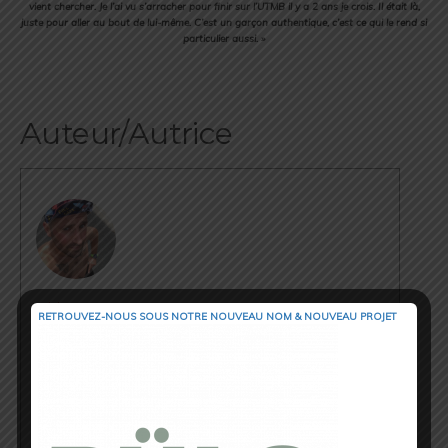
vient chercher. Je l’ai vu s’arracher pour finir sur l’UTMB il y a 2 ans je crois. Il était là,
juste pour aller au bout de lui-même. C’est un garçon authentique, c’est ce qui le rend si
particulier aussi. »
Auteur/Autrice
Cédric Masip
RETROUVEZ-NOUS SOUS NOTRE NOUVEAU NOM & NOUVEAU PROJET
▲ Cédric Masip - 42 ans ▲
Marié - 1 enfant
Fondateur & CEO @trail_session_magazine
Odessa - Ukraine
⏱ 42.195km [RP] 2h46’52
Runner & Cyclist
⇣ My Strava ⇣
→ www.strava.com/athletes/18867396