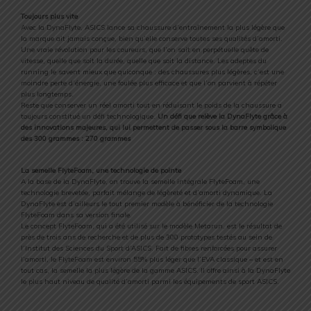
Toujours plus vite
Avec la DynaFlyte, ASICS lance sa chaussure d’entraînement la plus légère que
la marque ait jamais conçue, bien qu’elle conserve toutes ses qualités d’amorti.
Une vraie révolution pour les coureurs, que l’on sait en perpétuelle quête de
vitesse, quelle que soit la durée, quelle que soit la distance. Les adeptes du
running le savent mieux que quiconque : des chaussures plus légères, c’est une
moindre perte d’énergie, une foulée plus efficace et que l’on parvient à répéter
plus longtemps.
Reste que conserver un réel amorti tout en réduisant le poids de la chaussure a
toujours constitué un défi technologique.
Un défi que relève la DynaFlyte grâce à
des innovations majeures, qui lui permettent de passer sous la barre symbolique
des 300 grammes : 270 grammes
La semelle FlyteFoam, une technologie de pointe
A la base de la DynaFlyte, on trouve la semelle intégrale FlyteFoam, une
technologie brevetée, parfait mélange de légèreté et d’amorti dynamique. La
DynaFlyte est d’ailleurs le tout premier modèle à bénéficier de la technologie
FlyteFoam dans sa version finale.
Le concept FlyteFoam, qui a été utilisé sur le modèle Metarun, est le résultat de
près de trois ans de recherche et de plus de 300 prototypes testés au sein de
l’Institut des Sciences du Sport d’ASICS. Fait de fibres renforcées pour assurer
l’amorti, le FlyteFoam est environ 55% plus léger que l’EVA classique – et est en
tout cas, la semelle la plus légère de la gamme ASICS. Il offre ainsi à la DynaFlyte
le plus haut niveau de qualité d’amorti parmi les équipements de sport ASICS.