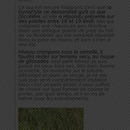
Ce qui est encore frappant, c’est que l
a
DynaFlyte ne demandait qu’à ce que
j’accélère
, et elle
a répondu présente sur
des pointes entre 18 et 19 km/h
. Moi qui
craignais une chaussure peu réactive
dans une attaque pointe de pied du fait
de sa flexibilité qui me semblait absente
dans la prise en mains: et bien il n’en a
rien été.
Niveau crampons sous la semelle, il
faudra rester sur terrains secs, au risque
de glissades
: seul petit bémol. Je suis
passé en sous-bois sec, très bien, bonne
accroche. En revanche sur le bitume
détrempé et dans un virage, je ne me
suis pas senti complètement stabilisé.
Mais c’est un petit détail: il vous suffira
de choisir sur quel format de course la
porter, par quel temps, et il en ira de
même pour les entraînements.