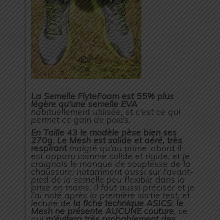
La Semelle FlyteFoam est 55% plus
légère qu’une semelle EVA
habituellement utilisée, et c’est ce qui
permet ce gain de poids.
En Taille 43 le modèle pèse bien ses
270g
.
Le Mesh est solide et aéré, très
respirant
malgré qu’au prime-abord il
est apparu comme solide et rigide, et je
craignais le manque de souplesse de la
chaussure; notamment aussi sur l’avant-
pied de la semelle peu flexible dans la
prise en mains. Il faut aussi préciser et je
l’ai noté après la première sortie test, et
lecture de
la fiche technique ASICS
:
le
Mesh ne présente AUCUNE couture
, ce
qui
m’évitera très probablement des