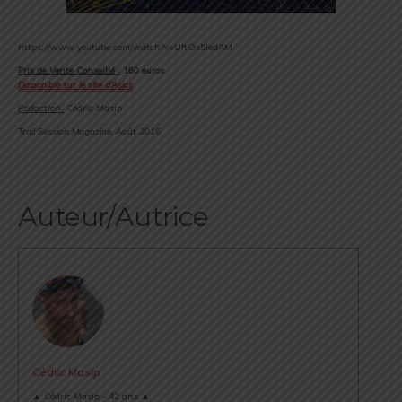
https://www.youtube.com/watch?v=UftOs5IedAM
Prix de Vente Conseillé :
160 euros
Disponible sur le site d’Asics
Rédaction:
Cédric Masip
Trail Session Magazine, Août 2016
Auteur/Autrice
Cédric Masip
▲ Cédric Masip - 42 ans ▲