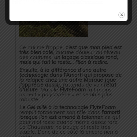
Ce qui me frappe,
c’est que mon pied est
très bien calé
, aucune douleur au niveau
des coutures,
un laçage classique rond,
mais qui fait le reste… Rien à redire
.
Ensuite, à la différence d’une autre
technologie dans l’Amorti qui propose de
la relance chez une autre Marque (que
j’apprécie aussi)
, j’attends de voir
l’état
d’usure
. Mais le
FlyteFoam
fait moins
aspect « polystyrène » et semble plus
robuste.
Le Gel allié à la technologie FlyteFoam
remplit totalement son rôle dans
l’amorti
lorsque l’on est amené à talonner
: ce qui
pour moi reste quand même assez rare.
La Chaussure ne bouge et reste très
stable. Donc de ce côté là encore rien à
redire.