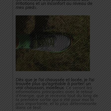
irritations et un inconfort au niveau de
mes pied
s.
Dès que je l’ai chaussée et lacée, je l’ai
trouvée plus qu’agréable à porter: un
vrai chausson, moelleux
. Ce seront les
informations principales avec le retour
d’énergie, que je recevrai tout du long de
la première sortie qui a été pour moi la
plus importante, et la plus déterminante
dans ce test.