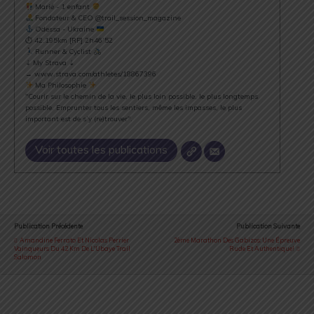
Marié - 1 enfant
Fondateur & CEO @trail_session_magazine
Odessa - Ukraine
⏱ 42.195km [RP] 2h46’52
Runner & Cyclist
⇣ My Strava ⇣
→ www.strava.com/athletes/18867396
Ma Philosophie
"Courir sur le chemin de la vie, le plus loin possible, le plus longtemps
possible. Emprunter tous les sentiers, même les impasses, le plus
important est de s’y (re)trouver".
Voir toutes les publications
Publication Précédente
Publication Suivante
Amandine Ferrato Et Nicolas Perrier
2ème Marathon Des Gabizos: Une Épreuve
Vainqueurs Du 42 Km De L'Ubaye Trail
Rude Et Authentique!
Salomon