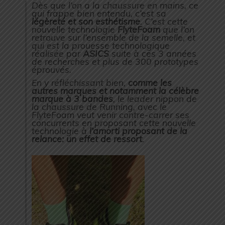
Dès que l’on a la chaussure en mains, ce
qui frappe bien entendu, c’est sa
légèreté et son esthétisme
. C’est cette
nouvelle technologie
FlyteFoam
que l’on
retrouve sur l’ensemble de la semelle, et
qui est la prouesse technologique
réalisée par
ASICS
suite à ces 3 années
de recherches et plus de 300 prototypes
éprouvés.
En y réfléchissant bien,
comme les
autres marques et notamment la célèbre
marque à 3 bandes
, le leader nippon de
la chaussure de Running, avec le
FlyteFoam veut venir contre-carrer ses
concurrents en proposant cette nouvelle
technologie à
l’amorti proposant de la
relance: un effet de ressort
.