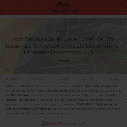
8 Août 2016
Asics Dévoilait Sa Nouvelle DynaFlyte: Trail
Session L’a Testée Et N’a Pas Été Déçu! Amorti –
Légèreté – Dynamisme Au RDV!
Cédric Masip
Partager
Tweeter
Épingler
E-mail
SMS
Asics
avait dévoilé à la Presse sa petite dernière:
La DynaFlyte
.
La DynaFlyte c’est 3
ans de recherches à l’Institut des Sciences du Sport au Japon à Kobe
. C’est aussi plus
de
300 prototypes
pour aboutir à ce modèle de moins de 300g alliant donc
amorti –
légèreté – dynamisme
. A l’heure où la plupart des marques sortent de nouvelles
semelles aux technologies toujours plus innovantes,
ASICS était attendu au détour
avec son Flytefoam
.
Le Flytefoam
allie relance et dynamisme dans le retour d’énergie
de son amorti. Nous y reviendrons dans ce retour test.