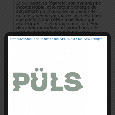
Et oui,
outre sa légèreté, son dynamisme
incontestable, et le retour d’énergie de
son amorti
(la chaussure ne demande
qu’à relancer en permanence), c’est bien
son confort, son côté « moelleux » qui
m’a frappé
. Un véritable chausson.
Pour
des semi-marathons et marathons
, elle
sera incontestablement la meilleure
alliée de beaucoup de
coureurs plutôt
légers et dynamiques
qui rechercheront
RETROUVEZ-NOUS SOUS NOTRE NOUVEAU NOM & NOUVEAU PROJET
la performance sous les 3h. Elle
conviendra très bien aussi,
je pense
, aux
gabarits plus lourds qui recherchent un
temps de 3h30 au Marathon. Mais tout
cela est bien subjectif.