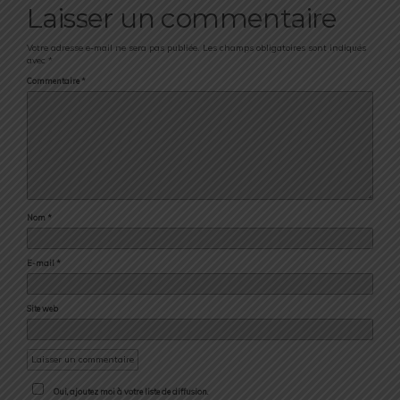
Laisser un commentaire
Votre adresse e-mail ne sera pas publiée.
Les champs obligatoires sont indiqués
avec
*
Commentaire
*
Nom
*
E-mail
*
Site web
Oui, ajoutez moi à votre liste de diffusion.