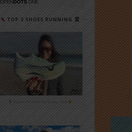
TOP 3 SHOES RUNNING 🛣
Mizuno Rebellion Pro 3 chez i-Run