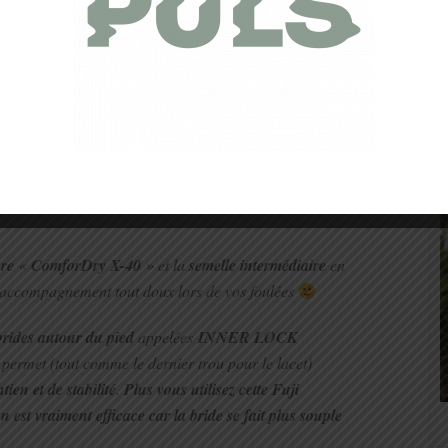
ion/Innovations
ros
, cette chaussure est clairement pas donnée à toutes les
e très aboutie.
Sous cette taille de guêpe se cache pas mal
rle d’Asics on pense de suite à « GEL » et vous
ais
bel et bien présent
. Ce qui donne à cette dernière un
ure
«
ComforDry X-40
» et la
semelle intermédiaire
en
 accompagnement tout doux lors de vos foulées
brides autour du pied
appelées
INNER LOCK
l permet (tout comme le dernier trou pour le lacet)
ien et de stabilité
.
Plus vous utilisez cette Fuji
 est vraiment efficace car la bride se fait plus souple