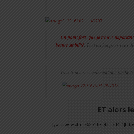
Un point fort que je trouve important
bonne stabilité
. Tout est fait pour vous 
Vous trouverez également une pochette 
ET alors
[youtube width= »625″ height= »444″]ht