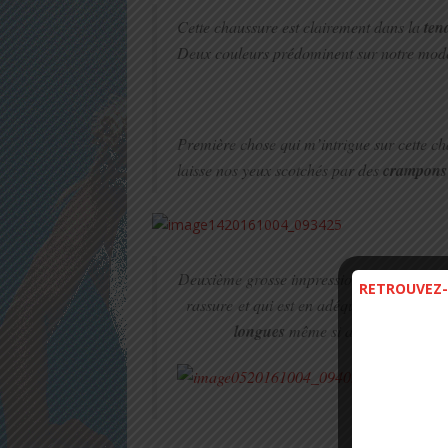
Cette chaussure est clairement dans la
ten
Deux couleurs prédominent sur notre modèle
Première chose qui m’intrigue sur cette ch
laisse nos yeux scotchés par des
crampons 
Deuxième grosse impression, c’est que cet
RETROUVEZ-
rassure et qui est en adéquation avec la 
longues
même si après mon test je 