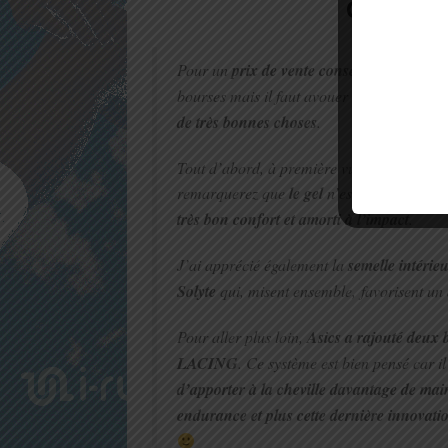
Concept
Pour un
prix de vente conseillé de 180 eu
bourses mais il faut avouer que je la trouv
de très bonnes choses
.
Tout d’abord, à première vue, quand on pa
remarquerez que
le gel
n’est pas visible m
très bon confort et amorti à l’impact
.
J’ai apprécié également la
semelle intérie
Solyte
qui, misent ensemble, favorisent un
Pour aller plus loin,
Asics a rajouté deux 
LACING
. Ce système est bien pensé car i
d’apporter à la cheville davantage de maint
endurance et plus cette dernière innovation