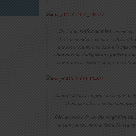
Doté d’un
renfort au talon
comme une co
objets contondants comme rochers et b
que la trajectoire du pied soit la plus 
chaussure de s’adapter aux foulées pronat
rentrer dans ce détail technique mais la st
Souvent délaissé au profit du confort,
le 
d’attaque talon, à médio plantaire, 
Côté accroche
,
la
s
emelle réagit bien sur 
terrain boueux, mais le détail des cram