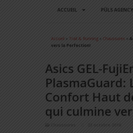
ACCUEIL
PÜLS AGENC
Accueil
»
Trail & Running
»
Chaussures
»
A
vers la Perfection!
Asics GEL-Fuji
PlasmaGuard: 
Confort Haut 
qui culmine ver
Chaussures
23 octobre 2016