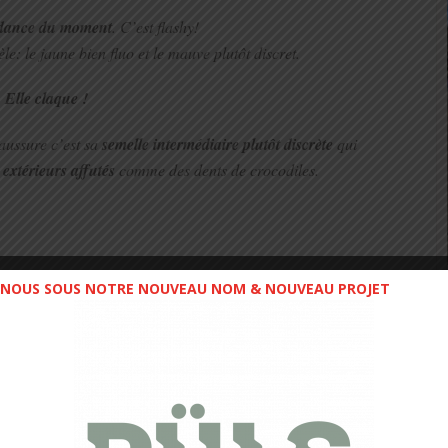
dance du moment
. C’est flashy!
: le jaune bien fluo et le mauve plutôt discret.
Elle claque !
aussure c’est sa
semelle intermédiaire plutôt discrète
qui
extérieurs affutés
comme des dents de crocodiles.
te
Fuji Endurance
dispose d’un
pare pierre imposant
qui
NOUS SOUS NOTRE NOUVEAU NOM & NOUVEAU PROJET
volonté de cette chaussure à s’inscrire pour des
distances
la choisis également pour des trails plus courts.