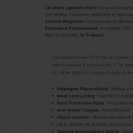
Le Géant Japonais Asics
est un incontourna
Gel Nimbus. Chaussure plébiscitée et approu
Session Magazine
vous propose de découvr
Endurance PlasmaGuard
. Un modèle Trail 
dans ce domaine,
la Trabuco.
En utilisant le mot FUJI sur sa Gamme T
vers la hauteur d’exigence des
3 776 mèt
(Le Mont Fuji). Et c’est pas la fiche tech
Empeigne PlasmaGuard
: Résiste à l’
Inner Lock Lacing
: Maintien et stabili
Rock Protection Plate
: Protection co
Anti Gravel Tongue
: Anti-infiltration
Clutch Counter
: Maintien du talon et 
I.G.S
: Stabilité de la foulée post-impact
Semelle intermédiaire Solyte
: Matel