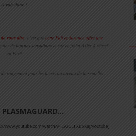
A voir donc !
 de vous dire
, c’est que
cette Fuji endurance offre une
donner de
bonnes sensations
et sur ce point
Asics
à réussi
un Pari!
de rangement pour les lacets au niveau de la semelle.
 le PLASMAGUARD…
tps://www.youtube.com/watch?v=Lv2GEFXB6K8[/youtube]