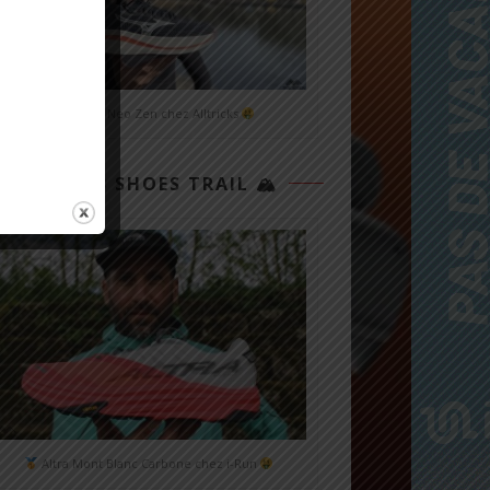
Mizuno Neo Zen chez Alltricks
TOP 3 SHOES TRAIL 🏔
Altra Mont Blanc Carbone chez i-Run