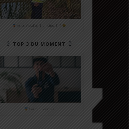
Asics MetaFuji Trail chez T4R
TOP 3 DU MOMENT
Garmin Fénix 7X