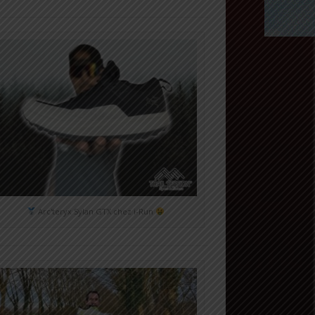
Arc'teryx Sylan GTX chez i-Run