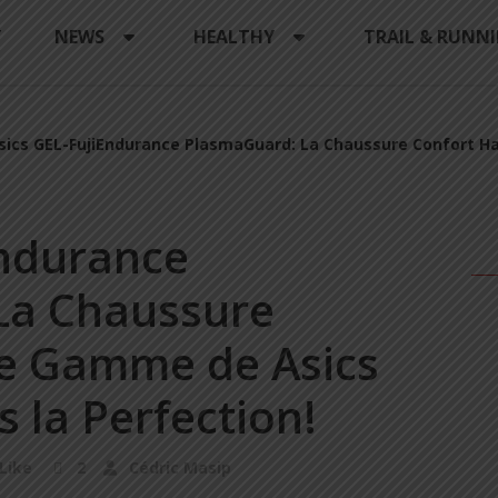
Y
NEWS
HEALTHY
TRAIL & RUNN
sics GEL-FujiEndurance PlasmaGuard: La Chaussure Confort H
Endurance
La Chaussure
de Gamme de Asics
s la Perfection!
Like
2
Cédric Masip