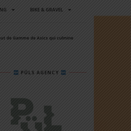
ING
BIKE & GRAVEL
aut de Gamme de Asics qui culmine
PÜLS AGENCY