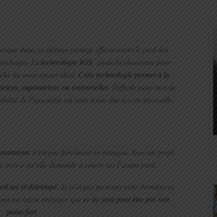
que dure, ce dernier protège efficacement le pied des
ranchages. La
technologie IGS
guide la chaussure pour
proche du mouvement idéal.
Cette technologie permet à la
rices, supinatrices ou universelles
. Difficile pour moi de
abilité de l’ensemble est sans doute due à cette trouvaille.
dynamisme
n’est pas forcément en manque. Avec un profil
je trouve qu’elle demande à courir sur l’avant-pied.
sol sec et détrempé
. Je n’ai pas pu tester cette dernière en
pons me laisse présager que
ce ne sera peut être pas son
point fort
.