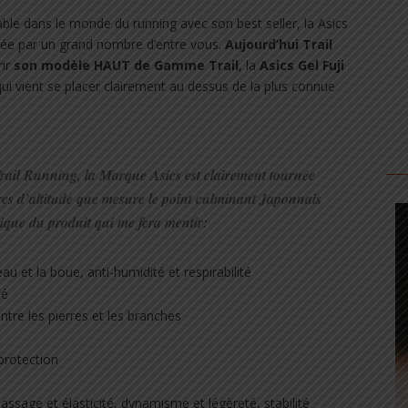
ble dans le monde du running avec son best seller, la Asics
vée par un grand nombre d’entre vous.
Aujourd’hui Trail
ir
son modèle HAUT de Gamme Trail
, la
Asics
Gel Fuji
qui vient se placer clairement au dessus de la plus connue
rail Running, la Marque Asics est clairement tournée
res
d’altitude que mesure le point culminant Japonnais
nique du produit qui me fera mentir:
eau et la boue, anti-humidité et respirabilité
té
ntre les pierres et les branches
protection
assage et élasticité, dynamisme et légèreté, stabilité