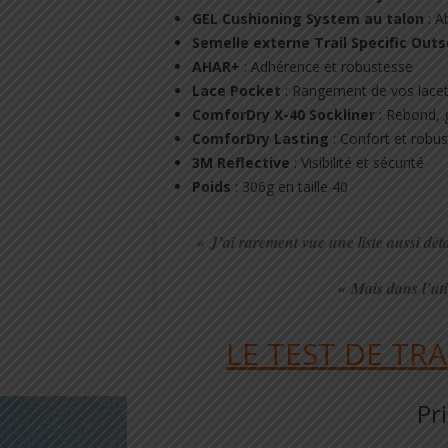
GEL Cushioning System au talon
: A
Semelle externe Trail Specific Outs
AHAR+
: Adhérence et robustesse
Lace Pocket
: Rangement de vos lace
ComforDry X-40 Sockliner
: Rebond, g
ComforDry Lasting
: Confort et robu
3M Reflective
: Visibilité et sécurité
Poids
: 306g en taille 40
« J’ai rarement vue une liste aussi dét
« Mais dans l’uti
LE TEST DE TR
Pr