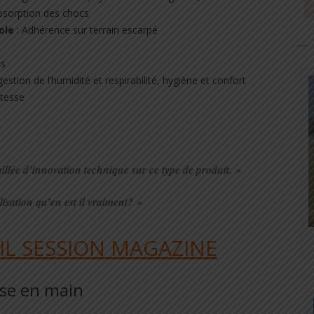
bsorption des chocs
ole
: Adhérence sur terrain escarpé
ts
estion de l’humidité et respirabilité, hygiène et confort
stesse
aillée d’innovation technique sur ce type de produit. »
lisation qu’en est il vraiment? »
AIL SESSION MAGAZINE
ise en main