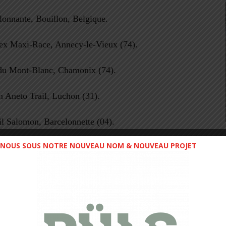
lonnante,
Bouillon, Belgique.
x Maxi-Race, Annecy-le-Vieux (74).
du Mont-Blanc, Chamonix (74).
 Aneto Trail, Luchon (31).
l Salomon, Barcelonnette (04).
NOUS SOUS NOTRE NOUVEAU NOM & NOUVEAU PROJET
ail du Ventoux /
19 mars
-Ventoux,
46, 26 et 15 km
vant tout courir dans un environnement 100% trail