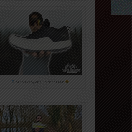
Arc'teryx Sylan GTX chez i-Run