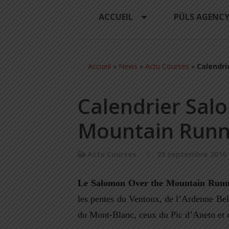
ACCUEIL
PÜLS AGENC
Accueil
»
News
»
Actu Courses
»
Calendri
Calendrier Sal
Mountain Runn
Actu Courses
29 septembre 2016
Le Salomon Over the Mountain Runn
les pentes du Ventoux, de l’Ardenne Belg
du Mont-Blanc, ceux du Pic d’Aneto et d