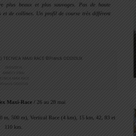
dre plus beaux et plus sauvages. Pas de haute
t de collines. Un profil de course très différent
28/05/2016
ANNECY (FRA)
ECNICA MAXI RACE
©Franck ODDOUX
ex Maxi-Race /
26 au 28 mai
 m, 500 m), Vertical Race (4 km), 15 km, 42, 83 et
110 km.