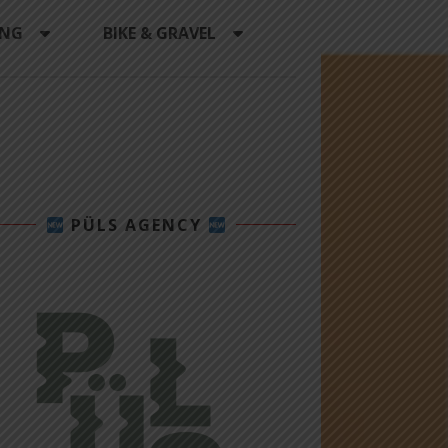
ING
BIKE & GRAVEL
PÜLS AGENCY