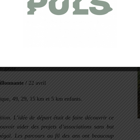
: ambiance et terrain provençal jusqu’à 1500 m
l blanc sur la partie sommitale et les crêtes. C’est
qui réserve toujours des surprises de dernière
t les mollets !
r/
llonnante /
22 avril
que, 49, 29, 15 km et 5 km enfants.
tion. L’idée de départ était de faire découvrir ce
uvoir aider des projets d’associations
sans but
négal. Les parcours au fil des ans ont beaucoup