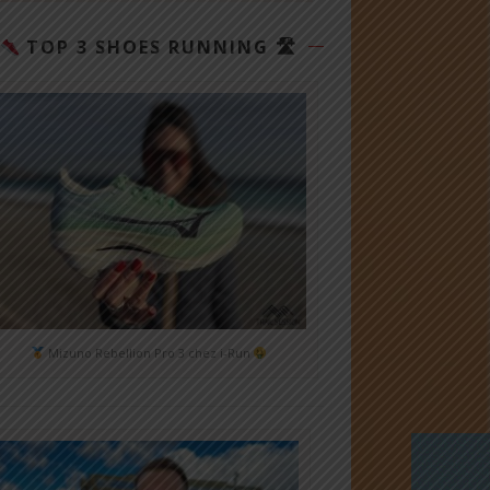
TOP 3 SHOES RUNNING 🛣
Mizuno Rebellion Pro 3 chez i-Run