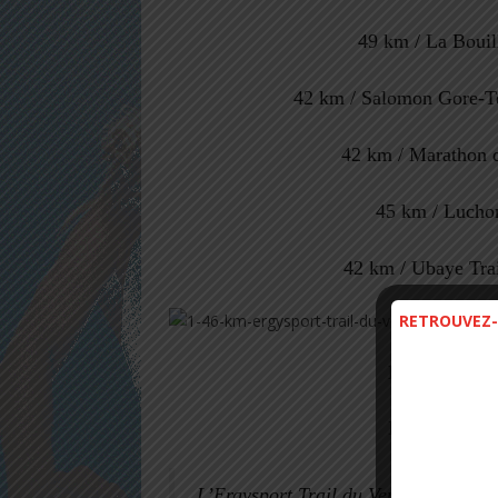
49 km / La Bouil
42 km / Salomon Gore-Te
42 km / Marathon 
45 km / Luchon
42 km /
Ubaye Trai
RETROUVEZ-
Ergysport Tr
Bédoin Mont
L’Ergysport Trail du Ventoux c’est a