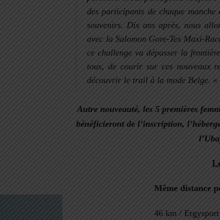
des participants de chaque manche
souvenirs. Dix ans après, nous allo
avec la Salomon
Gore-Tex Maxi-Rac
ce challenge va dépasser la frontièr
tous, de courir sur ces nouveaux re
découvrir le trail à la mode Belge
. «
Autre nouveauté, les 5 premières femm
bénéficieront de l’inscription, l’héber
l’Uba
Le
Même distance p
46 km / Ergysport 