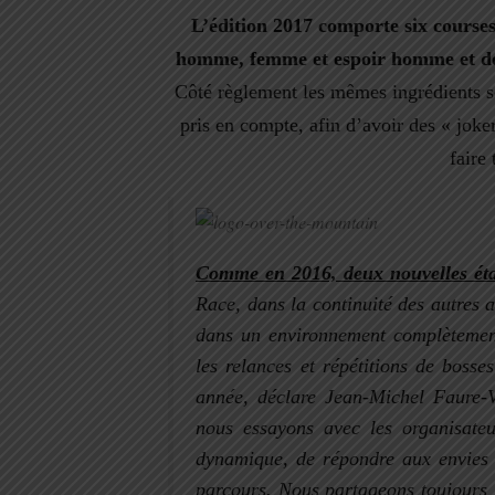
L’édition 2017 comporte six courses
homme, femme et espoir homme et de
Côté règlement les mêmes ingrédients son
pris en compte, afin d’avoir des « joker
faire 
Comme en 2016, deux nouvelles éta
Race, dans la continuité des autres 
dans un environnement complètement 
les relances et répétitions de bosse
année
, déclare Jean-Michel Faure-V
nous essayons avec les organisateur
dynamique, de répondre aux envies 
parcours. Nous partageons toujours 