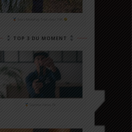
Asics MetaFuji Trail chez T4R
TOP 3 DU MOMENT
Garmin Fénix 7X