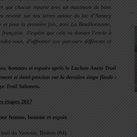
 et que chacun reparte avec un maximum de bons
ns revenir sur nos terres autour du lac d’Annecy
e
et pour la première fois
,
avec La Bouillonnante,
e française. J’espère que cela va donner l’envie à
ndez-vous, d’affronter ces parcours différents et
es, hommes et espoirs après le
Luchon Aneto Trail
gement et demi-pension sur la dernière étape finale :
ye Trail Salomon.
s étapes 2017
our femme, homme et espoir.
trail du Ventoux, Bédoin (84).