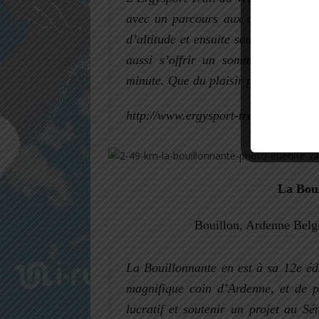
avec un parcours aux deux visages 
d’altitude et ensuite souvent un trai
aussi s’offrir un sommet mythique 
minute. Que du plaisir pour les yeux e
http://www.ergysport-trailduventoux.f
La Boui
Bouillon, Ardenne Belgi
La Bouillonnante en est à sa 12e édi
magnifique coin d’Ardenne, et de po
lucratif
et soutenir un projet au Sé