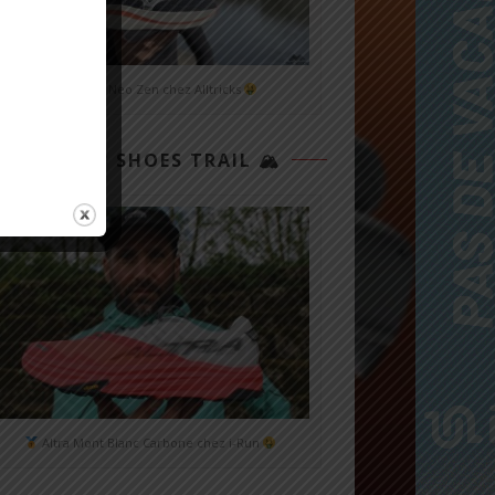
Mizuno Neo Zen chez Alltricks
TOP 3 SHOES TRAIL 🏔
Altra Mont Blanc Carbone chez i-Run