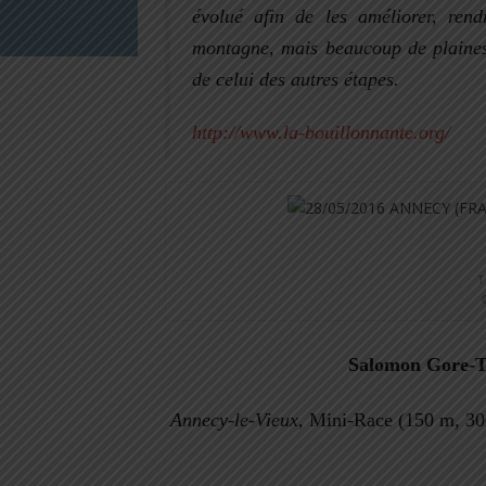
évolué afin de les améliorer, ren
montagne, mais beaucoup de plaines e
de celui des autres étapes.
http://www.la-bouillonnante.org/
T
Salomon Gore-T
Annecy-le-Vieux,
Mini-Race (150 m, 300