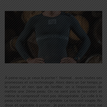
.
.
.
.
À peine reçu, je veux le porter ! Normal… avec toutes ses
promesses et sa technologie. Alors dans un 1er temps, je
le passe et rien que de l’enfiler, on a l’impression de
mettre une 2ème peau. On ne sent pas le tee-shirt et
même le compressif n’est pas désagréable. Ça colle à la
peau c’est sûr, mais c’est agréable. Le tissu est souple, fin,
doux et agréable à porter. Je pars m’entraîner donc sur