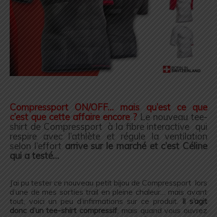
.
Compressport ON/OFF… mais qu’est ce que
c’est que cette affaire encore ?
Le nouveau tee-
shirt de Compressport à la fibre interactive qui
respire avec l’athlète et régule la ventilation
selon l’effort
arrive sur le marché et c’est Céline
qui a testé…
.
J’ai pu tester ce nouveau petit bijou de Compressport lors
d’une de mes sorties trail en pleine chaleur… mais avant
tout, voici un peu d’infirmations sur ce produit.
Il s’agit
donc d’un tee-shirt compressif
, mais quand vous ouvrez