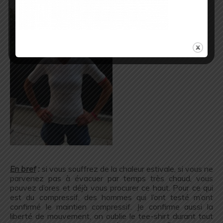
.
En bref
:
si vous souffrez de la chaleur estivale, si vous ne
parvenez pas à évacuer par temps très chaud, vous
pouvez d’ores et déjà vous procurer ce haut. Pour ce qui
est du compressif, des hommes qui l’ont testé m’ont
confirmé le maintien compressif. Je confirme aussi la
liberté de mouvement, on oublie le tee-shirt durant tout