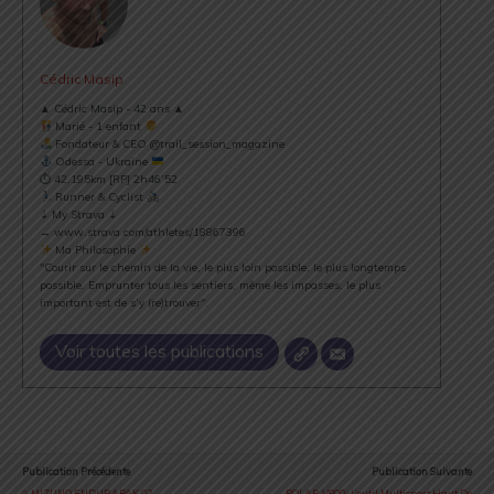
Cédric Masip
▲ Cédric Masip - 42 ans ▲
Marié - 1 enfant
Fondateur & CEO @trail_session_magazine
Odessa - Ukraine
⏱ 42.195km [RP] 2h46’52
Runner & Cyclist
⇣ My Strava ⇣
→ www.strava.com/athletes/18867396
Ma Philosophie
"Courir sur le chemin de la vie, le plus loin possible, le plus longtemps
possible. Emprunter tous les sentiers, même les impasses, le plus
important est de s’y (re)trouver".
Voir toutes les publications
Publication Précédente
Publication Suivante
MIZUNO ENDURAPAK 02
POLAR V800 : L’outil Multisport Haut De