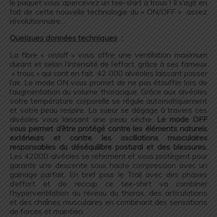
le paquet vous apercevez un tee-shirt à trous ! Il s’agit en
fait de cette nouvelle technologie du
« ON/OFF »
assez
révolutionnaire…
.
Quelques données techniques
:
.
La fibre
« on/off »
vous offre une ventilation maximum
durant et selon l’intensité de l’effort, grâce à ses fameux
« trous » qui sont en fait 42 000 alvéoles laissant passer
l’air. Le mode ON vous promet de ne pas étouffer lors de
l’augmentation du volume thoracique. Grâce aux alvéoles
votre température corporelle se régule automatiquement
et votre peau respire. La sueur se dégage à travers ces
alvéoles vous laissant une peau sèche.
Le mode OFF
vous permet d’être protégé contre les éléments naturels
extérieurs et contre les oscillations musculaires
responsables du déséquilibre postural et des blessures
.
Les 42000 alvéoles se referment et vous protègent pour
garantir une descente sous haute compression avec un
gainage parfait. En bref pour le Trail avec des phases
d’effort et de reccup ce tee-shirt va combiner
l’hyperventilation au niveau du thorax, des articulations
et des chaînes musculaires en combinant des sensations
de forces et maintien.