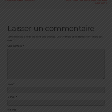
Gamme !
Laisser un commentaire
Votre adresse e-mail ne sera pas publiée.
Les champs obligatoires sont indiqués
avec
*
Commentaire
*
Nom
*
E-mail
*
Site web