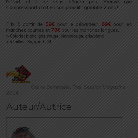
l’effort et il ne vous gênera pas.
Preuve que
Compressport croit en son produit : garantie 2 ans !
.
.
Prix à partir de
59€
pour le débardeur,
69€
pour les
manches courtes et
79€
pour les manches longues.
>
Coloris : blanc, gris, rouge, blanc/rouge, gris/blanc
> 5 tailles : Xs, s, m, L, XL
.
.
.
Céline Demmerlé, Trail Session Magazine,
2014.
Auteur/Autrice