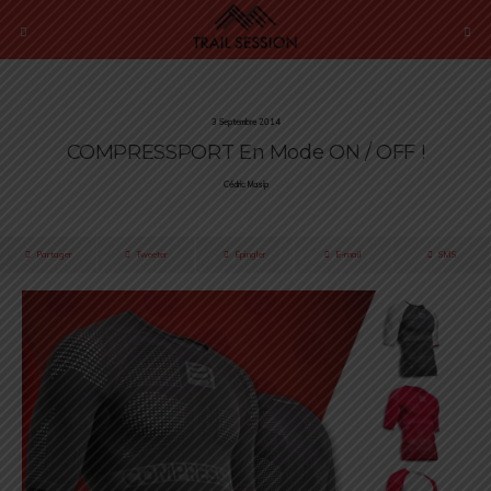
3 Septembre 2014
COMPRESSPORT En Mode ON / OFF !
Cédric Masip
Partager
Tweeter
Épingler
E-mail
SMS