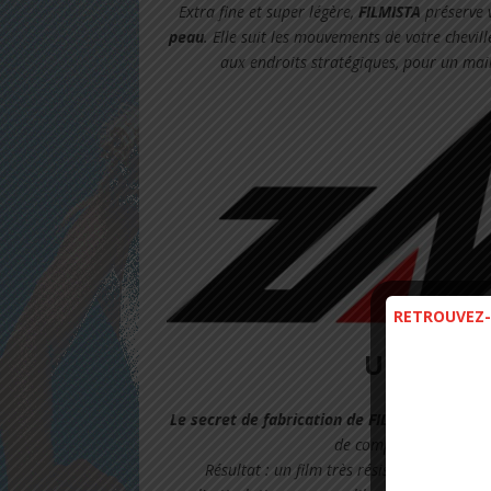
Extra fine et super légère,
FILMISTA
préserve 
peau
. Elle suit les mouvements de votre chevil
aux endroits stratégiques, pour un maint
RETROUVEZ-
UNE PREM
Le secret de fabrication de FILMISTA
repose s
de compression-fusion
Résultat : un film très résistant, mêlant s