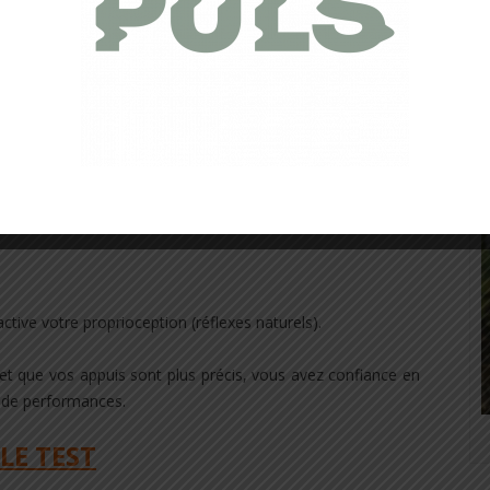
ents parfaite et un encombrement zéro dans la chaussure.
TIQUES TECHNIQUES
heville. Vous éprouvez une sensation bluffante, mix de
r seul et réutilisable à volonté.
tive votre proprioception (réflexes naturels).
t que vos appuis sont plus précis, vous avez confiance en
é de performances.
LE TEST