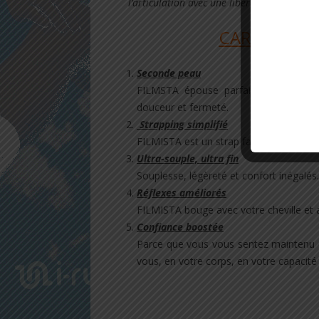
l’articulation avec une liberté de mouvem
CARACTERIS
Seconde peau
FILMSTA épouse parfaitement votre c
douceur et fermeté.
Strapping simplifié
FILMISTA est un strap facile à positionne
Ultra-souple, ultra fin
Souplesse, légèreté et confort inégalés.
Réflexes améliorés
FILMISTA bouge avec votre cheville et ac
Confiance boostée
Parce que vous vous sentez maintenu e
vous, en votre corps, en votre capacit