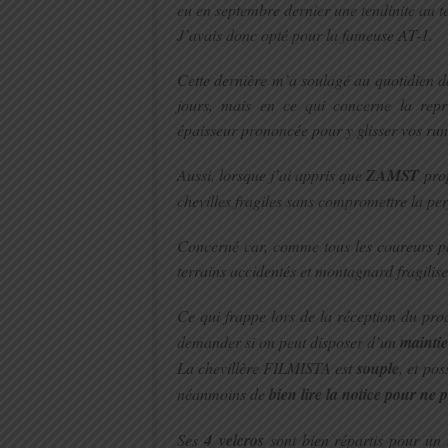
eu en septembre dernier une tendinite au t
J’avais donc opté pour la fameuse AT-1.
Cette dernière m’a soulagé au quotidien da
jours, mais en ce qui concerne la repri
épaisseur prononcée pour y glisser vos run
Aussi, lorsque j’ai appris que
ZAMST
prop
chevilles fragiles sans compromettre la pe
Concerné car, comme tous les coureurs pas
terrains accidentés et montagnard fragilise
Ce qui frappe lors de la réception du prod
demander si on peut disposer d’un
mainti
La chevillère FILMISTA est
souple
, et po
néanmoins de
bien lire la notice pour ne 
Ses
4 velcros
sont bien répartis pour un