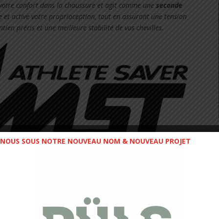
votre confort dans la chaussure et agit comme une
seconde
le et active votre proprioception, tout en assurant une tension
ien précis et une meilleure stabilité de vos chevilles.
NOUS SOUS NOTRE NOUVEAU NOM & NOUVEAU PROJET
IÈRE MONDIALE !
ur l’assemblage de deux couches d’uréthanes par un procédé
 développé par les ingénieurs
ZAMST
.
ouplesse, finesse et rigidité et qui permet un maintien de