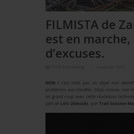
FILMISTA de Za
est en marche, 
d’excuses.
Trail & Running
4 janvier 2017
NON !
Ceci n’est pas un objet non identif
problèmes aux chevilles. Déjà connue, voir
un grand coup avec cette révolution technolo
part de
Loïc (blessé)
, que
Trail Session M