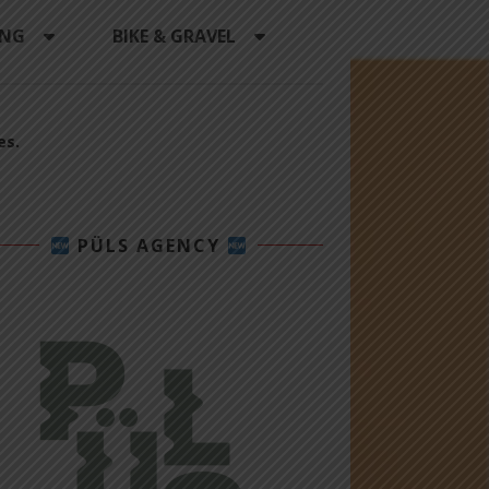
ING
BIKE & GRAVEL
es.
PÜLS AGENCY