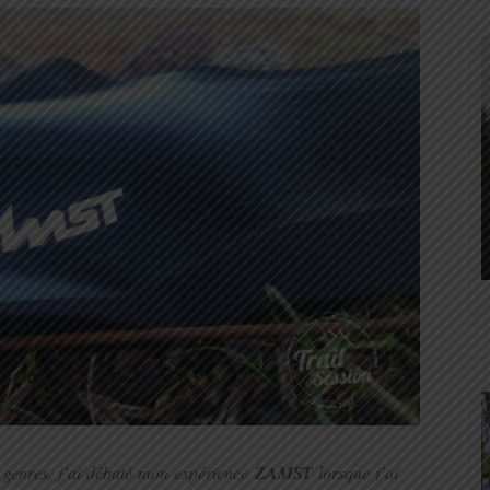
 genres, j’ai débuté mon expérience
ZAMST
lorsque j’ai