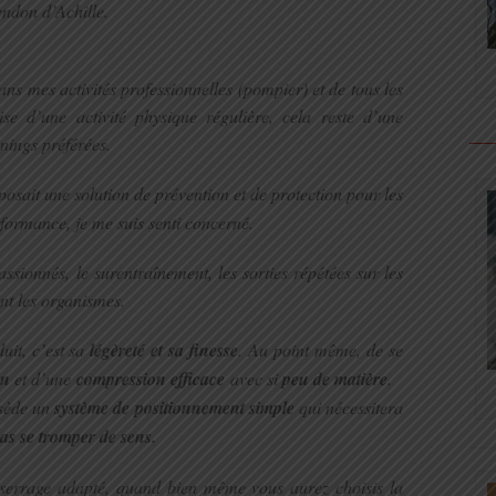
endon d’Achille.
ns mes activités professionnelles (pompier) et de tous les
se d’une activité physique régulière, cela reste d’une
nings préférées.
osait une solution de prévention et de protection pour les
rformance, je me suis senti concerné.
sionnés, le surentraînement, les sorties répétées sur les
nt les organismes.
uit, c’est sa
légèreté et sa finesse
. Au point même, de se
en
et d’une
compression efficace
avec si
peu de matière
.
ssède un
système de positionnement simple
qui nécessitera
pas se tromper de sens.
 serrage adapté, quand bien même vous aurez choisis la