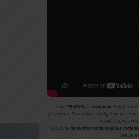
Avant
FILMISTA
, le
strapping
était la solut
prévention. En revanche, l’obligation de recour
le coût étaient un vr
Née d’une
innovation technologique majeure
lave pour