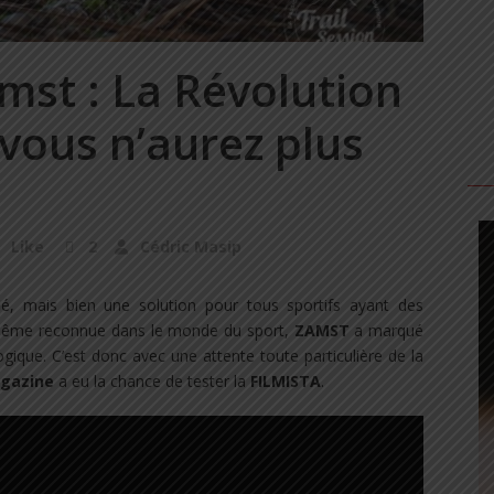
mst : La Révolution
vous n’aurez plus
Like
2
Cédric Masip
ié, mais bien une solution pour tous sportifs ayant des
 même reconnue dans le monde du sport,
ZAMST
a marqué
gique. C’est donc avec une attente toute particulière de la
agazine
a eu la chance de tester la
FILMISTA
.