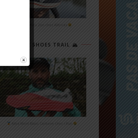
Mizuno Neo Zen chez Alltricks
TOP 3 SHOES TRAIL 🏔
Altra Mont Blanc Carbone chez i-Run