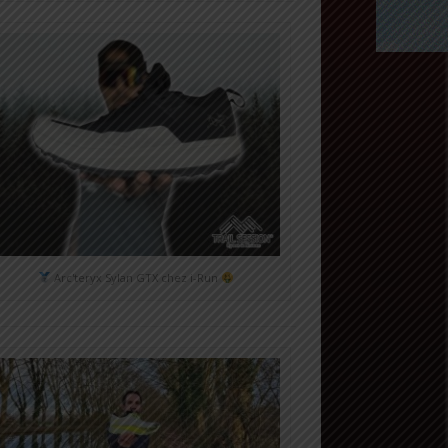
Arc'teryx Sylan GTX chez i-Run