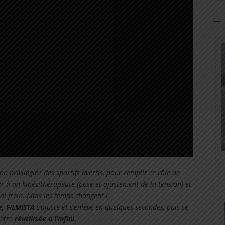
ion privilégiée des sportifs avertis, pour remplir ce rôle de
ir à un kinésithérapeute (pose et ajustement de la tension) et
ai frein.
Mais les temps changent !
, FILMISTA
s’ajuste et s’enlève en quelques secondes, puis se
 être
réutilisée à l’infini.