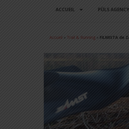
ACCUEIL
PÜLS AGENC
Accueil
»
Trail & Running
»
FILMISTA de Z