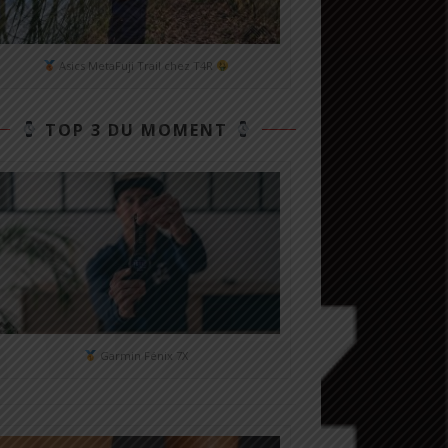
Asics MetaFuji Trail chez T4R
TOP 3 DU MOMENT
Garmin Fénix 7X