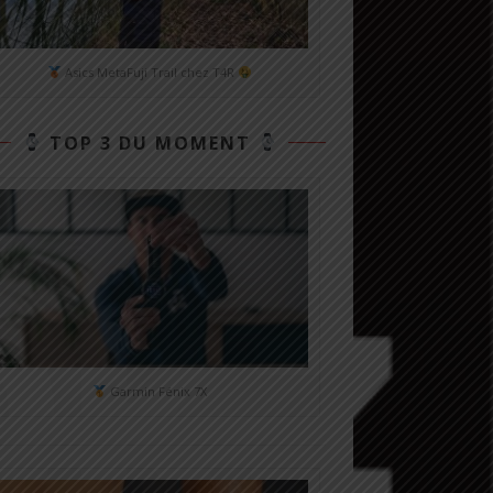
Asics MetaFuji Trail chez T4R
TOP 3 DU MOMENT
Garmin Fénix 7X