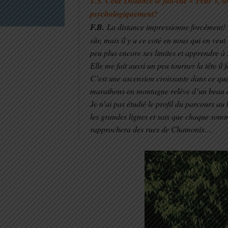
T.S. Cette Distance te fait-elle « Peur », a
psychologiquement?
F.B.
La distance impressionne forcément! Et
sûr, mais il y a ce coté en nous qui en veu
peu plus encore ses limites et apprendre 
Elle me fait aussi un peu tourner la tête il
C’est une ascension croissante dans ce que
marathons en montagne relève d’un beau défi
Je n’ai pas étudié le profil du parcours au 
les grandes lignes et sais que chaque somm
rapprochera des rues de Chamonix…