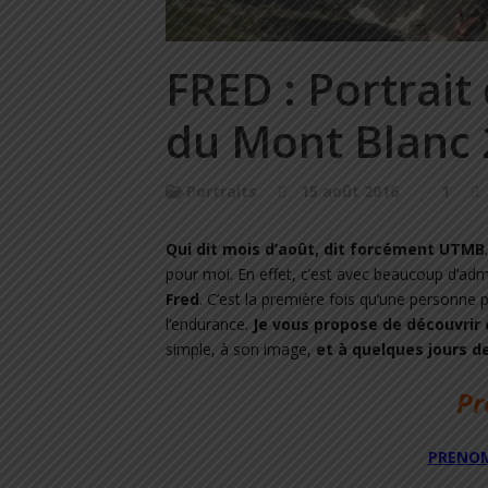
FRED : Portrait 
du Mont Blanc
Portraits
15 août 2016
1
Qui dit mois d’août, dit forcément UTMB
pour moi. En effet, c’est avec beaucoup d’adm
Fred
. C’est la première fois qu’une personne
l’endurance.
Je vous propose de découvri
simple, à son image,
et à quelques jours de
Pr
PRENOM