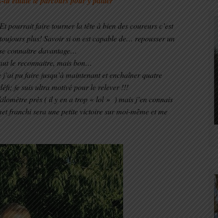
s-tu étudié le parcours pour y pallier
 pourrait faire tourner la tête à bien des coureurs c’est
t toujours plus! Savoir si on est capable de… repousser un
à se connaitre davantage…
 faut le reconnaitre, mais bon…
 j’ai pu faire jusqu’à maintenant et enchaîner quatre
; je suis ultra motivé pour le relever !!!
kilomètre près ( il y en a trop « lol » ) mais j’en connais
et franchi sera une petite victoire sur moi-même et me