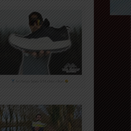
Arc'teryx Sylan GTX chez i-Run