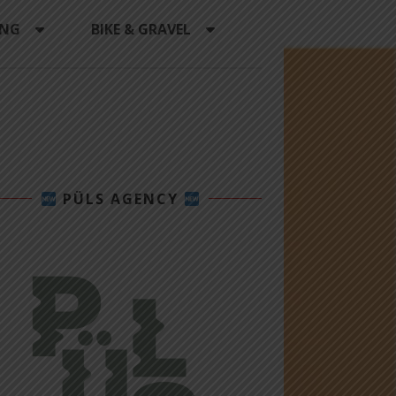
ING
BIKE & GRAVEL
PÜLS AGENCY