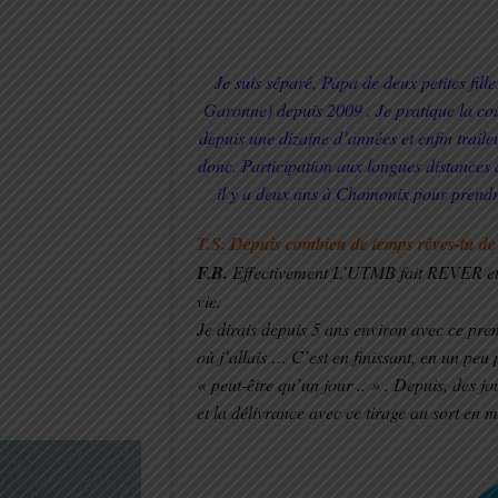
Je suis séparé, Papa de deux petites fill
Garonne) depuis 2009 . Je pratique la co
depuis une dizaine d’années et enfin trail
donc. Participation aux longues distances 
il y a deux ans à Chamonix pour prendr
T.S. Depuis combien de temps rêves-tu 
F.B.
Effectivement L’UTMB fait REVER et c
vie.
Je dirais depuis 5 ans environ avec ce pr
où j’allais … C’est en finissant, en un peu
« peut-être qu’un jour .. » . Depuis, des j
et la délivrance avec ce tirage au sort en 