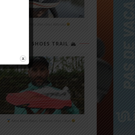
Mizuno Neo Zen chez Alltricks
TOP 3 SHOES TRAIL 🏔
Altra Mont Blanc Carbone chez i-Run