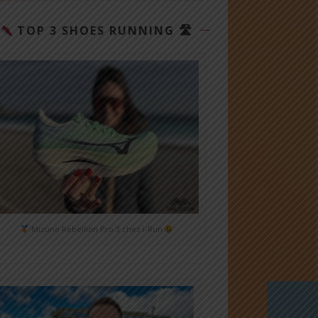
TOP 3 SHOES RUNNING 🛣
Mizuno Rebellion Pro 3 chez i-Run