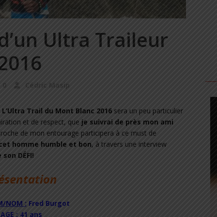
d’un Ultra Traileur
 2016
0
Cédric Masip
.
L’Ultra Trail du Mont Blanc 2016
sera un peu particulier
iration et de respect, que
je suivrai de près mon ami
 proche de mon entourage participera à ce must de
r cet homme humble et bon
, à travers une interview
 son DÉFI!
ésentation
/NOM :
Fred Burgot
AGE :
41 ans