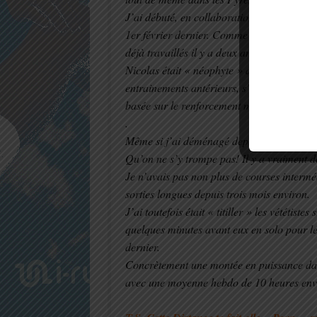
J’ai débuté, en collaboration avec mon co
1er février dernier. Comme tous les plans,
déjà travaillés il y a deux ans pour la TDS 
Nicolas était « néophyte » dans le milieu du
entrainements antérieurs, s’est renseigné et
basée sur le renforcement musculaire, il a
.
Même si j’ai déménagé depuis peu , la plup
Qu’on ne s’y trompe pas! Il y a vraiment 
Je n’avais pas non plus de courses intermé
sorties longues depuis trois mois environ.
J’ai toutefois était « titiller » les vététist
quelques minutes avant eux en solo pour le
dernier.
Concrètement une montée en puissance dans
avec une moyenne hebdo de 10 heures env