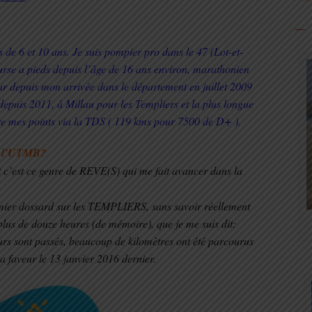
es de 6 et 10 ans. Je suis pompier pro dans le 47 (Lot-et-
urse a pieds depuis l’âge de 16 ans environ, marathonien
eur depuis mon arrivée dans le département en juillet 2009
depuis 2011, à Millau pour les Templiers et la plus longue
e mes points via la TDS ( 119 kms pour 7500 de D+ ).
de l’UTMB?
’est ce genre de REVE(S) qui me fait avancer dans la
emier dossard sur les TEMPLIERS, sans savoir réellement
 plus de douze heures (de mémoire), que je me suis dit:
ours sont passés, beaucoup de kilomètres ont été parcourus
ma faveur le 13 janvier 2016 dernier.