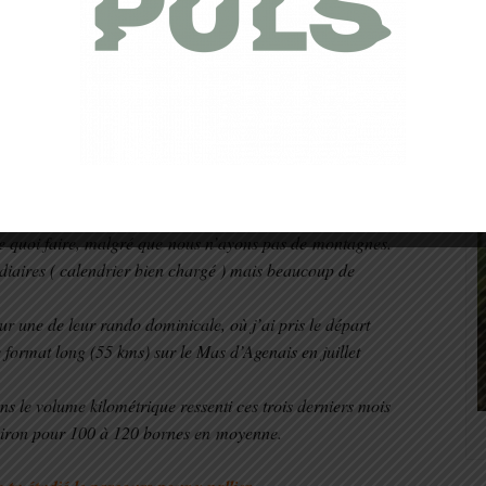
ach ( Nicolas Cadoux ), un plan d’entrainement depuis le
 celui-ci regroupe des thèmes spécifiques, que nous avions
.
 trail, il s’est inspiré de toutes mes notes prises sur mes
 a fait des recherches de son coté puis avec sa spécialité
 pu élaborer un vrai plan perso et l’adapter à mes besoins
art de mes séances se sont faites sur le Marmandais.
de quoi faire, malgré que nous n’ayons pas de montagnes.
diaires ( calendrier bien chargé ) mais beaucoup de
es sur une de leur rando dominicale, où j’ai pris le départ
 format long (55 kms) sur le Mas d’Agenais en juillet
 le volume kilométrique ressenti ces trois derniers mois
iron pour 100 à 120 bornes en moyenne.