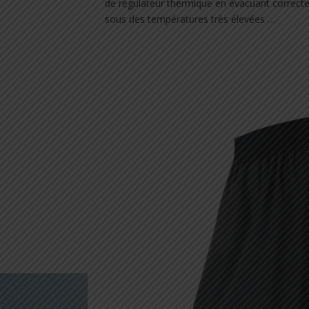
de régulateur thermique en évacuant correcteme
sous des températures très élevées …