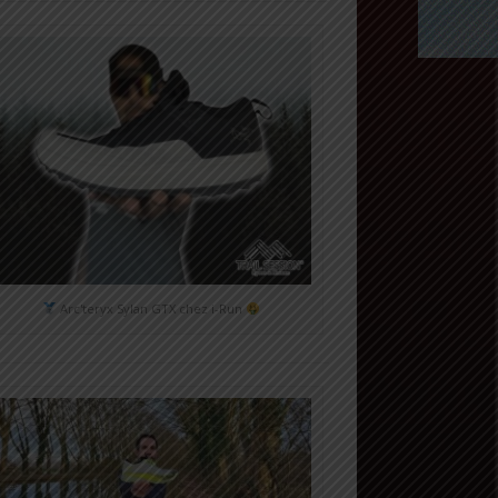
Arc'teryx Sylan GTX chez i-Run