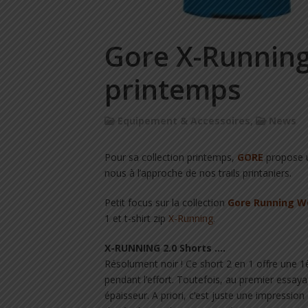
Gore X-Running 
printemps
Equipement & Accessoires
,
News
Pour sa collection printemps,
GORE
propose un
nous à l’approche de nos trails printaniers.
Petit focus sur la collection
Gore Running W
1 et t-shirt zip
X-Running
.
X-RUNNING 2.0 Shorts ….
Résolument noir ! Ce short 2 en 1 offre une 1
pendant l’effort. Toutefois, au premier essay
épaisseur. A priori, c’est juste une impression