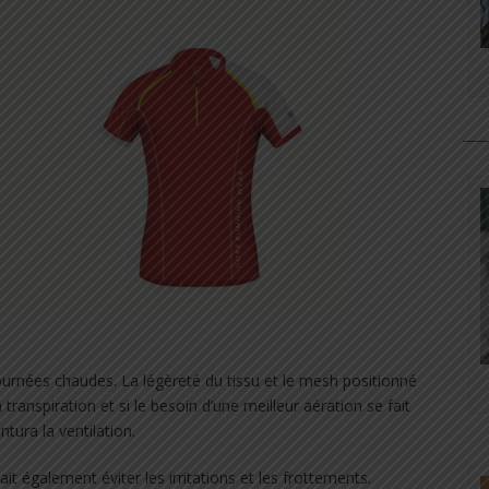
journées chaudes. La légèreté du tissu et le mesh positionné
transpiration et si le besoin d’une meilleur aération se fait
ntura la ventilation.
ait également éviter les irritations et les frottements.