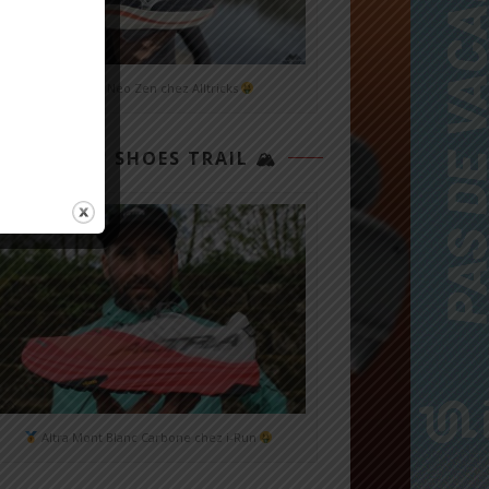
Mizuno Neo Zen chez Alltricks
TOP 3 SHOES TRAIL 🏔
Altra Mont Blanc Carbone chez i-Run