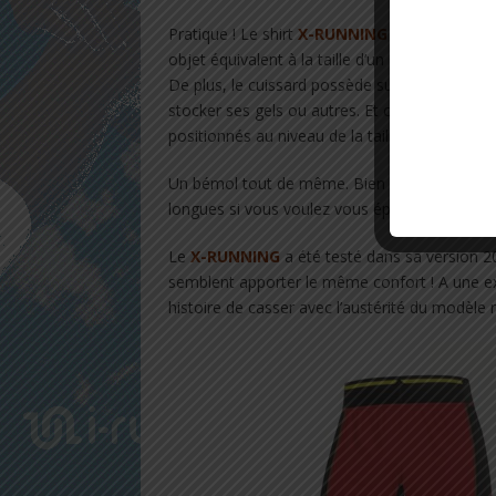
Pratique ! Le shirt
X-RUNNING
possède une poc
objet équivalent à la taille d’un smartphone.
De plus, le cuissard possède sur sa partie b
stocker ses gels ou autres. Et ce, en plus de
positionnés au niveau de la taille.
Un bémol tout de même. Bien que confortable, 
longues si vous voulez vous épargner des irri
Le
X-RUNNING
a été testé dans sa version 20
semblent apporter le même confort ! A une ex
histoire de casser avec l’austérité du modèle n