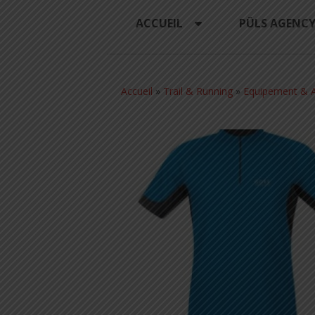
ACCUEIL
PÜLS AGENC
Accueil
»
Trail & Running
»
Equipement & A