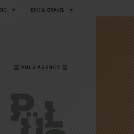
ING
BIKE & GRAVEL
PÜLS AGENCY