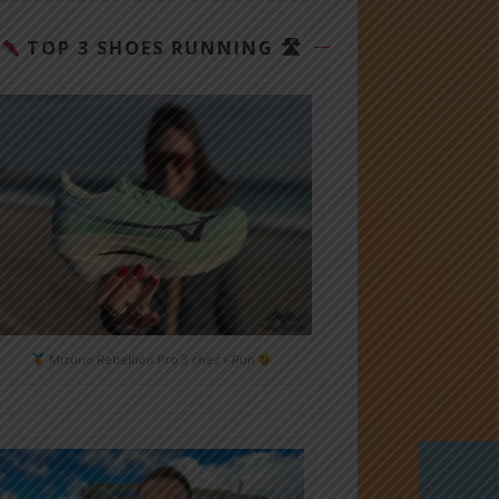
TOP 3 SHOES RUNNING 🛣
Mizuno Rebellion Pro 3 chez i-Run