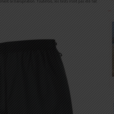
nt la transpiration. Toutefois, les tests n’ont pas été fait