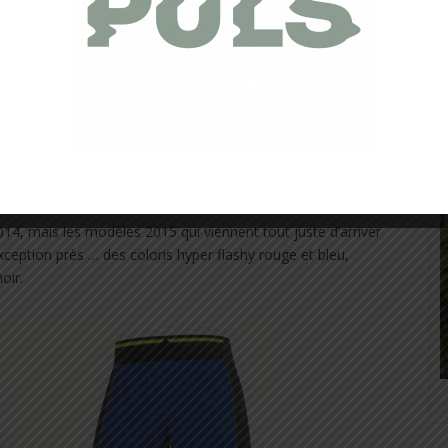
he arrière zippée, d’une taille suffisante pour accueillir un
asse 2 poches en maille sur chaque jambe permettant de
s 8 emplacements prévus également à cet effet et
privilégier le port d’un sous-vêtement sur les distances
tations mal placées…
14, mais les modèles 2015 qui viennent tout juste d’arriver
ception près … des coloris hyper flashy rouge et bleu,
oir.