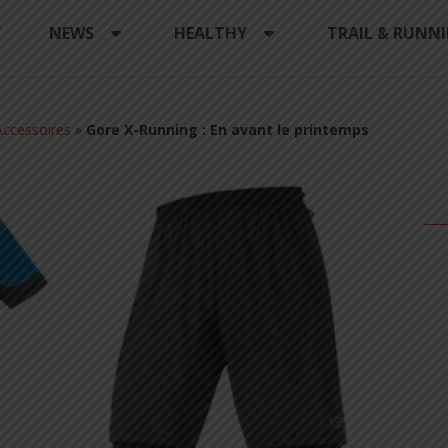
Y
NEWS
HEALTHY
TRAIL & RUNN
ccessoires
»
Gore X-Running : En avant le printemps