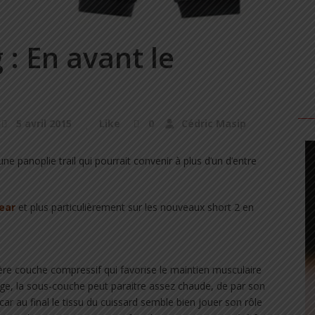
: En avant le
5 avril 2015
Like
0
Cédric Masip
e panoplie trail qui pourrait convenir à plus d’un d’entre
ear
et plus particulièrement sur les nouveaux short 2 en
ère couche compressif qui favorise le maintien musculaire
age, la sous-couche peut paraitre assez chaude, de par son
 car au final le tissu du cuissard semble bien jouer son rôle