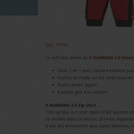
Prix
:
75€95
Ce qu’il faut retenir du
X-RUNNING 2.0 Short
Short 2 en 1 avec cuissard intérieur pour
Poches en maille sur les côtés pour les
Poche arrière zippée
8 portes gels à la ceinture
X-RUNNING 2.0 Zip Shirt …
Très sympa, ce t-shirt zippé GORE apporte une 
ce modèle dans sa version 2014 est disponibl
à eux des dominantes plus claires blanches, 