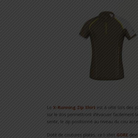
Le
X-Running Zip Shirt
est à vêtir lors des 
sur le dos permettront d’évacuer facilement la 
sentir, le zip positionné au niveau du cou acce
Doté de coutures plates, ce t-shirt
GORE
devr