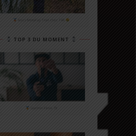
Asics MetaFuji Trail chez T4R
TOP 3 DU MOMENT
Garmin Fénix 7X