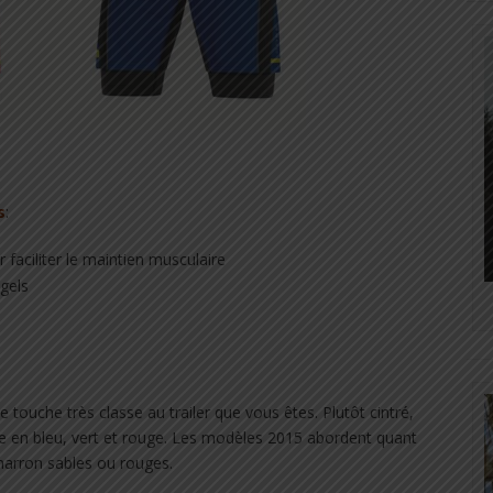
s
:
 faciliter le maintien musculaire
 gels
touche très classe au trailer que vous êtes. Plutôt cintré,
e en bleu, vert et rouge. Les modèles 2015 abordent quant
marron sables ou rouges.