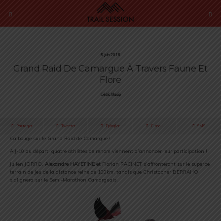
6 Juin 2016
Grand Raid De Camargue À Travers Faune Et
Flore
Cédric Masip
Partager
Tweeter
Épingler
E-mail
SMS
Ca bouge sur le Grand Raid de Camargue !
A J-10 du départ, quatre athlètes de renom viennent d’annoncer leur participation !
Julien JORRO,
Alexandre HAYETINE
et
Florian RACINET s’affronteront sur le superbe
terrain de jeu de la distance reine de 100km, tandis que Christopher BERRAHO
s’alignera sur le Semi-Marathon Camarguais.