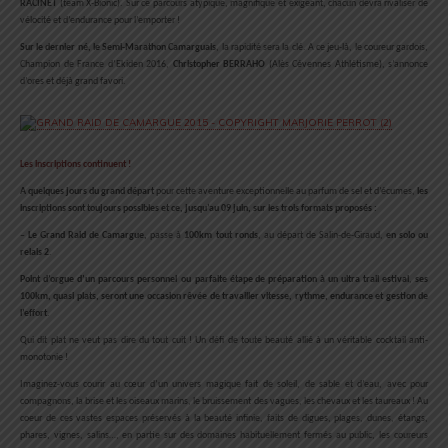
RACINET
(team X-Bionic). Sur ce parcours atypique, magnifique et exigeant, chacun devra rivaliser de
vélocité et d’endurance pour l’emporter !
Sur le dernier né, le Semi-Marathon Camarguais
, la rapidité sera la clé. A ce jeu-là, le coureur gardois,
Champion de France d’Ekiden 2016,
Christopher BERRAHO
(Alès Cévennes Athlétisme), s’annonce
d’ores et déjà grand favori.
Les inscriptions continuent !
A quelques jours du grand départ
pour cette aventure exceptionnelle au parfum de sel et d’écumes,
les
inscriptions sont toujours possibles et ce, jusqu’au 09 juin, sur les trois formats proposés :
–
Le Grand Raid de Camargue,
passe à
100km tout ronds
, au départ de Salin-de-Giraud,
en solo ou
relais 2
.
Point d’orgue d’un parcours personnel
ou
parfaite étape de préparation à un ultra trail estival
,
ses
100km, quasi plats, seront une occasion rêvée de travailler vitesse, rythme, endurance et gestion de
l’effort
.
Qui dit plat ne veut pas dire du tout cuit ! Un défi de toute beauté allié à un véritable cocktail anti-
monotonie !
Imaginez-vous courir au cœur d’un univers magique fait de soleil, de sable et d’eau, avec pour
compagnons, la brise et les oiseaux marins, le bruissement des vagues, les chevaux et les taureaux ! Au
coeur de ces vastes espaces préservés à la beauté infinie, faits de digues, plages, dunes, étangs,
phares, vignes, salins…, en partie sur des domaines habituellement fermés au public, les coureurs