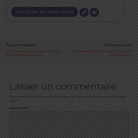
Voir toutes les publications
Publication Précédente
Publication Suivante
Trail Session Magazine Lance Sa Chaîne
« Une Première Édition Du Trail De La Dent De
YouTube: Venez La Découvrir!
Crolles Épique »
Laisser un commentaire
Votre adresse e-mail ne sera pas publiée.
Les champs obligatoires sont indiqués
avec
*
Commentaire
*