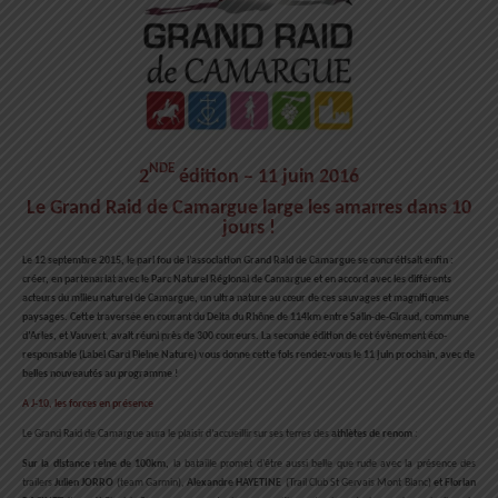
nde
2
édition – 11 juin 2016
Le Grand Raid de Camargue large les amarres dans 10
jours !
Le 12 septembre 2015, le pari fou de l’association Grand Raid de Camargue se concrétisait enfin :
créer, en partenariat avec le Parc Naturel Régional de Camargue et en accord avec les différents
acteurs du milieu naturel de Camargue, un ultra nature au cœur de ces sauvages et magnifiques
paysages. Cette traversée en courant du Delta du Rhône de 114km entre Salin-de-Giraud, commune
d’Arles, et Vauvert, avait réuni près de 300 coureurs. La seconde édition de cet évènement éco-
responsable (Label Gard Pleine Nature) vous donne cette fois rendez-vous le 11 juin prochain, avec de
belles nouveautés au programme !
A J-10, les forces en présence
Le Grand Raid de Camargue aura le plaisir d’accueillir sur ses terres des
athlètes de renom
:
Sur la distance reine de 100km,
la bataille promet d’être aussi belle que rude avec la présence des
trailers
Julien JORRO
(team Garmin),
Alexandre HAYETINE
(Trail Club St Gervais Mont Blanc)
et
Florian