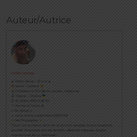
Auteur/Autrice
Cédric Masip
▲ Cédric Masip - 42 ans ▲
Marié - 1 enfant
Fondateur & CEO @trail_session_magazine
Odessa - Ukraine
⏱ 42.195km [RP] 2h46’52
Runner & Cyclist
⇣ My Strava ⇣
→ www.strava.com/athletes/18867396
Ma Philosophie
"Courir sur le chemin de la vie, le plus loin possible, le plus longtemps
possible. Emprunter tous les sentiers, même les impasses, le plus
important est de s’y (re)trouver".