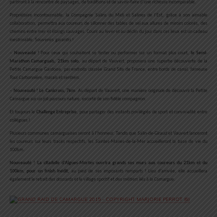
partiront à la rencontre de paysages, de traditions et de savoir-faire d’une richesse incomparable.
Propriétaire incontournable,
la
Compagnie Salins du Midi et Salines de l’Est, grâce à son aimable
collaboration, permettra aux coureurs de sillonner des tables de sel aux allures de miroirs colorés, des
chemins entre mer et étangs sauvages. Courir au lever et au déclin du jour dans ces lieux est un cadeau
inestimable. Souvenirs
garantis !
–
Nouveauté !
Pour ceux qui souhaitent se tester ou performer sur un format plus court,
le Semi-
Marathon Camarguais, 21km
solo
, au départ de Vauvert, proposera une superbe découverte de la
Petite Camargue Gardoise, par endroits classée Grand Site de France, entre bords de canal, fameuse
Tour Carbonnière, marais et sentiers.
–
Nouveauté ! Le
Canicross, 7km
. Au départ de Vauvert, une manière originale de découvrir la Petite
Camargue sur un joli parcours nature, escorté de son fidèle compagnon.
Et toujours le
Challenge Entreprise
, pour partager des instants privilégiés de sport et convivialité entre
collègues !
Plusieurs communes camarguaises seront à l’honneur. Tandis que Salin-de-Giraud et Vauvert lanceront
les coureurs sur leurs tracés respectifs, les Saintes-Maries-de-la-Mer accueilleront la base de vie du
100km.
Nouveauté !
La citadelle d’Aigues-Mortes ouvrira grands ses murs aux coureurs du 21km et du
100km, pour un finish inédit,
au pied de ses imposants remparts ! Lieu d’arrivée, elle accueillera
également le retrait des dossards et le village sportif et des métiers liés à la Camargue.