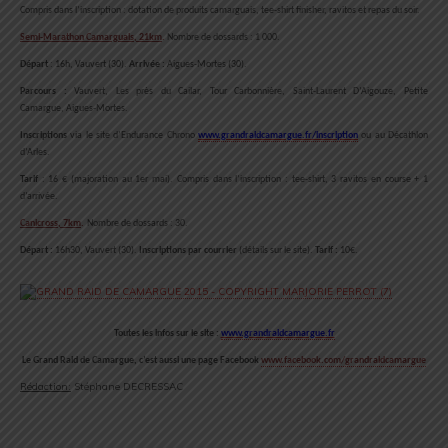
Compris dans l’inscription : dotation de produits camarguais, tee-shirt finisher, ravitos et repas du soir.
Semi-Marathon Camarguais, 21km
.
Nombre de dossards : 1 000.
Départ
: 16h, Vauvert (30).
Arrivée :
Aigues-Mortes (30).
Parcours :
Vauvert, Les près du Cailar, Tour Carbonnière, Saint-Laurent D’Aigouze, Petite
Camargue, Aigues-Mortes.
Inscriptions
via le site d’Endurance Chrono
www.grandraidcamargue.fr/inscription
ou au Décathlon
d’Arles.
Tarif
: 16 € (majoration au 1er mai). Compris dans l’inscription : tee-shirt, 3 ravitos en course + 1
d’arrivée.
Canicross, 7km
.
Nombre de dossards : 30.
Départ :
16h30, Vauvert (30).
Inscriptions par courrier
(détails sur le site).
Tarif :
10€.
Toutes les infos sur le site :
www.grandraidcamargue.fr
Le Grand Raid de Camargue, c’est aussi une page Facebook
www.facebook.com/grandraidcamargue
Rédaction:
Stéphane DECRESSAC