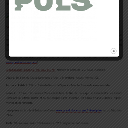
récompenses
.
Détails pratiques :
Engagé dans le développement durable, le Grand Raid de Camargue propose également un service de
covoiturage via Cariocar
– la plateforme de covoiturage sportif. Ce service permet notamment de
faciliter la logistique pour rejoindre le départ à Salin-de-Giraud ainsi que sur les relais. Toutes les infos
sur le site
www.cariocar.fr
.
Possibilité de
navettes payantes
pour se rendre sur les départs des courses (infos sur
www.grandraidcamargue.fr
).
Grand Raid de Camargue, 100 km / 150 m+
.
Nombre de dossards : 250
solos, 250 relais.
Départ :
6h, Salin-de-Giraud (commune d’Arles, 13).
Arrivée :
Aigues-Mortes (30).
Parcours : Relais 1
: 53 km : Salin-de-Giraud, la Digue à la Mer, les Saintes-Maries-de-la-Mer.
Relais 2
: 47 km : les Saintes-Maries-de-la-Mer, le Bac de Sauvage, le Grau-du-Roi, les Grands
Domaines du Littoral (Listel) et sa plus longue vigne d’Europe, les Salins d’Aigues-Mortes, Aigues-
Mortes et ses remparts.
Inscriptions
via le site d’Endurance Chrono
www.grandraidcamargue.fr/inscription
ou au Décathlon
d’Arles.
Tarifs
: 100 km solo : 76 € – 100 km relais 2 : 96 € (majoration au 1er mai).