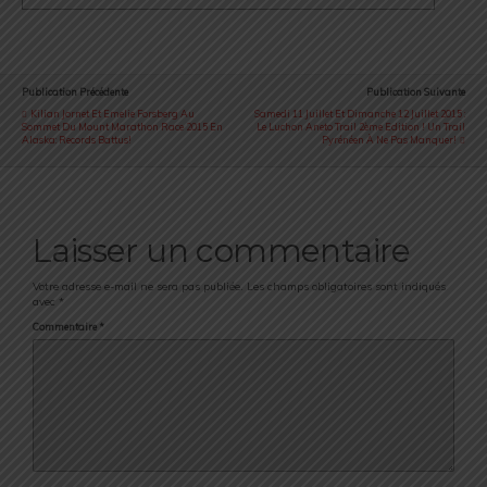
Publication Précédente
Publication Suivante
Kilian Jornet Et Emelie Forsberg Au
Samedi 11 Juillet Et Dimanche 12 Juillet 2015 :
Sommet Du Mount Marathon Race 2015 En
Le Luchon Aneto Trail 2ème Edition ! Un Trail
Alaska: Records Battus!
Pyrénéen À Ne Pas Manquer!
Laisser un commentaire
Votre adresse e-mail ne sera pas publiée.
Les champs obligatoires sont indiqués
avec
*
Commentaire
*