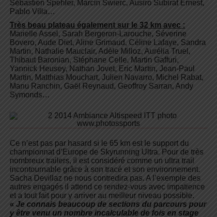
Sébastien Spehler, Marcin Swierc,
Ausiro Subirat Ernest,
Pablo Villa…
Très beau plateau également sur le 32 km avec :
Marielle Assel, Sarah Bergeron-Larouche, Séverine
Bovero, Aude Diet, Aline Grimaud, Céline Lafaye, Sandra
Martin,
Nathalie Mauclair,
Adèle Milloz,
Aurélia Truel,
Thibaut Baronian, Stéphane Celle, Martin Gaffuri,
Yannick Heusey, Nathan Jovet, Eric Martin, Jean-Paul
Martin, Matthias Mouchart, Julien Navarro, Michel Rabat,
Manu Ranchin, Gaël Reynaud, Geoffroy Sarran, Andy
Symonds…
Ce n’est pas par hasard si le 65 km est le support du
championnat d’Europe de Skyrunning Ultra. Pour de très
nombreux trailers, il est considéré comme un ultra trail
incontournable grâce à son tracé et son environnement.
Sacha Devillaz ne nous contredira pas. A l’exemple des
autres engagés il attend ce rendez-vous avec impatience
et a tout fait pour y arriver au meilleur niveau possible.
«
Je connais
beaucoup de sections du parcours pour
y être venu un nombre incalculable de fois en stage