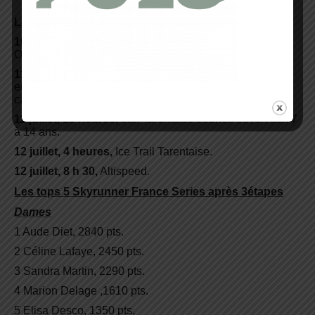
Le programme des courses
10 juillet, 10 heures,
Kilomètre Vertical sur la Face
Olympique de Bellevarde.
11 juillet, 9 h 30,
trail Les Balcons de Val d’Isère, 18 km
et 1300 m D+ avec montée vers le lac de l’Ouillette, la
cascade et le village historique du Fornet.
11 juillet, 15 heures,
trail Tarentaise Jeunes ouvert aux 7
à 14 ans.
12 juillet, 4 heures,
Ice Trail Tarentaise.
12 juillet, 8 h 30,
Altispeed.
Les tops 5 Skyrunner France Series après 3étapes
Dames
1 Aude Diet, 2840 pts.
2 Céline Lafaye, 2450 pts.
3 Sandra Martin, 2290 pts.
4 Marion Delage ,1610 pts.
5 Elisa Desco, 1350 pts.