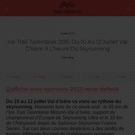
8 Juillet 2015
Ice Trail Tarentaise 2015: Du 10 Au 12 Juillet Val
D’Isère À L’heure Du Skyrunning
Cédric Masip
Partager
Tweeter
Épingler
E-mail
SMS
Du 10 au 12 juillet Val d’Isère va vivre au rythme du
skyrunning.
Moments forts de ce week-end :
le 65 km de
l’Ice Trail Tarentaise Mizuno-Val d’Isère, support du
championnat d’Europe de Skyrunning Ultra et le 32 km
de l’Altispeed, étape du Salomon
Skyrunner France
Series.
Sur ces deux courses destinées à des profils de
trailers différents figurent de nombreuses pointures