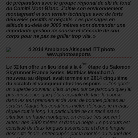
de préparation avec le groupe régional de ski de fond
du Comité Mont-Blanc. J’aime son environnement
montagnard et son terrain technique avec de forts
dénivelés positifs et négatifs. Les passages en
altitude au-delà de 3000 mètres vont demander une
importante gestion de course et d’écoute de son
corps pour ne pas se griller trop vite.
»
ème
Le 32 km offre un lieu idéal à la 4
étape du Salomon
Skyrunner France Series. Matthias Mouchart à
nouveau au départ, avait terminé en 2014 cinquième
du scratch et vainqueur chez les espoirs.
«
J’en garde
un superbe souvenir, c’est un peu sur ce parcours que j’ai
pris conscience que j’étais capable de faire la course
dans les tout premiers et de viser de bonnes places au
scratch. Malgré les conditions météo délicates je m’étais
régalé tout le long. La particularité de ce tracé est sa
situation en haute montagne, on évolue très souvent
autour des 3000 mètres et dans la neige. Le parcours est
constitué de deux longues ascensions et d’une longue
descente finale, entrecoupée par la montée au tunnel des