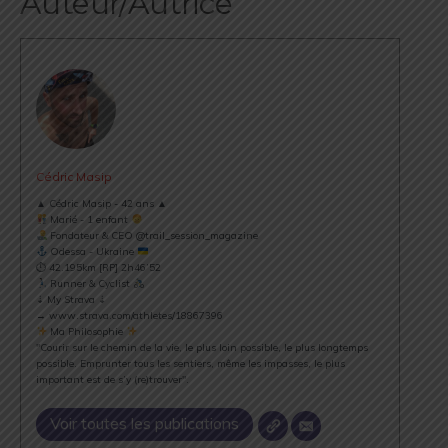
Auteur/Autrice
Cédric Masip
▲ Cédric Masip - 42 ans ▲
Marié - 1 enfant
Fondateur & CEO @trail_session_magazine
Odessa - Ukraine
⏱ 42.195km [RP] 2h46’52
Runner & Cyclist
⇣ My Strava ⇣
→ www.strava.com/athletes/18867396
Ma Philosophie
"Courir sur le chemin de la vie, le plus loin possible, le plus longtemps
possible. Emprunter tous les sentiers, même les impasses, le plus
important est de s’y (re)trouver".
Voir toutes les publications