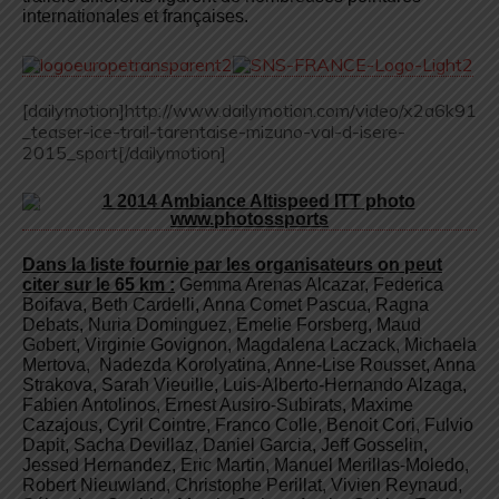
internationales et françaises.
[dailymotion]http://www.dailymotion.com/video/x2a6k91
_teaser-ice-trail-tarentaise-mizuno-val-d-isere-
2015_sport[/dailymotion]
Dans la liste fournie par les organisateurs on peut
citer sur le 65 km :
Gemma Arenas Alcazar, Federica
Boifava,
Beth Cardelli,
Anna Comet Pascua,
Ragna
Debats,
Nuria Dominguez,
Emelie Forsberg, Maud
Gobert, Virginie Govignon,
Magdalena Laczack, Michaela
Mertova,
Nadezda Korolyatina, Anne-Lise Rousset, Anna
Strakova, Sarah Vieuille, Luis-Alberto-Hernando Alzaga,
Fabien Antolinos, Ernest Ausiro-Subirats, Maxime
Cazajous, Cyril Cointre,
Franco Colle,
Benoit Cori, Fulvio
Dapit, Sacha Devillaz,
Daniel Garcia,
Jeff Gosselin,
Jessed Hernandez,
Eric Martin, Manuel Merillas-Moledo,
Robert Nieuwland,
Christophe Perillat, Vivien Reynaud,