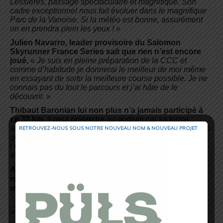
Lessières, passage spectaculaire et magnifique. Son
cadre exceptionnel nous fait évoluer dans le magnifique
Parc de la Vanoise. Si la météo est bonne, assurément
on en prendra plein les yeux ! »
Julien Navarro, leader provisoire du Salomon
Skyrunner France Series sait que rien n’est encore
joué.
«
Je suis en pleine préparation de la CCC et
comme d’habitude je donnerai le meilleur de moi même
en essayant de sortir la meilleure course possible. Je ne
connais pas du tout le parcours et j’ai hâte de le
découvrir.
»
Thibaut Baronian lui non plus n’a jamais participé à
ce 32 km.
Il peut prétendre au podium car sa forme
actuelle est très bonne. Seul bémol une petite douleur au
RETROUVEZ-NOUS SOUS NOTRE NOUVEAU NOM & NOUVEAU PROJET
genou suite à un choc. Nathan Jovet, encore junior sera
l’un des benjamins de l’Altispeed et vivra son premier
effort de plus de 3h30 en compétition.
Aude Diet première actuelle aura fort à faire pour le
rester face à ses dauphines Céline Lafaye et Sandra
martin, également annoncées.