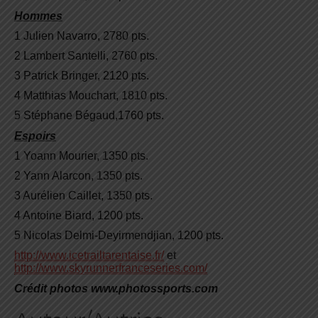
Hommes
1 Julien Navarro, 2780 pts.
2 Lambert Santelli, 2760 pts.
3 Patrick Bringer, 2120 pts.
4 Matthias Mouchart, 1810 pts.
5 Stéphane Bégaud,1760 pts.
Espoirs
1 Yoann Mourier, 1350 pts.
2 Yann Alarcon, 1350 pts.
3 Aurélien Caillet, 1350 pts.
4 Antoine Biard, 1200 pts.
5 Nicolas Delmi-Deyirmendjian, 1200 pts.
http://www.icetrailtarentaise.fr/
et
http://www.skyrunnerfranceseries.com/
Crédit photos www.photossports.com