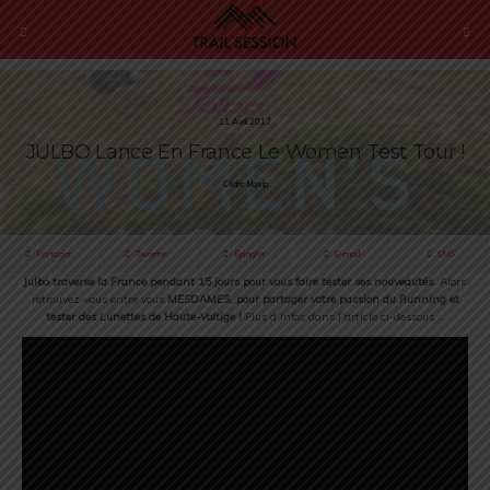
11 Avril 2017
JULBO Lance En France Le Women Test Tour !
Cédric Masip
Partager
Tweeter
Épingler
E-mail
SMS
Julbo traverse la France pendant 15 jours pour vous faire tester ses nouveautés.
Alors
retrouvez-vous entre vous
MESDAMES, pour partager votre passion du Running et
tester des Lunettes de Haute-Voltige !
Plus d’Infos dans l’article ci-dessous …