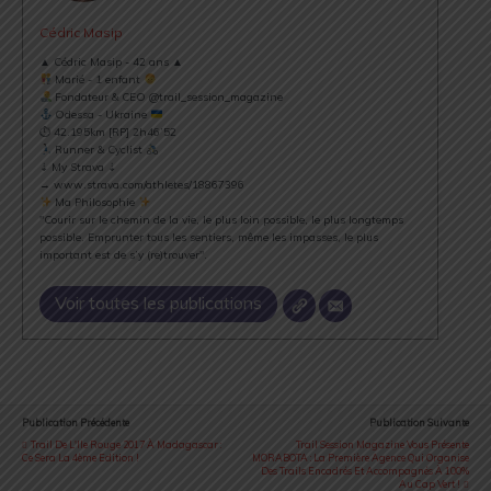
Cédric Masip
▲ Cédric Masip - 42 ans ▲
Marié - 1 enfant
Fondateur & CEO @trail_session_magazine
Odessa - Ukraine
⏱ 42.195km [RP] 2h46’52
Runner & Cyclist
⇣ My Strava ⇣
→ www.strava.com/athletes/18867396
Ma Philosophie
"Courir sur le chemin de la vie, le plus loin possible, le plus longtemps
possible. Emprunter tous les sentiers, même les impasses, le plus
important est de s’y (re)trouver".
Voir toutes les publications
Publication Précédente
Publication Suivante
Trail De L'Ile Rouge 2017 À Madagascar :
Trail Session Magazine Vous Présente
Ce Sera La 4ème Edition !
MORABOTA : La Première Agence Qui Organise
Des Trails Encadrés Et Accompagnés À 100%
Au Cap Vert !