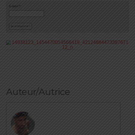
E-mail
*
Auteur/Autrice