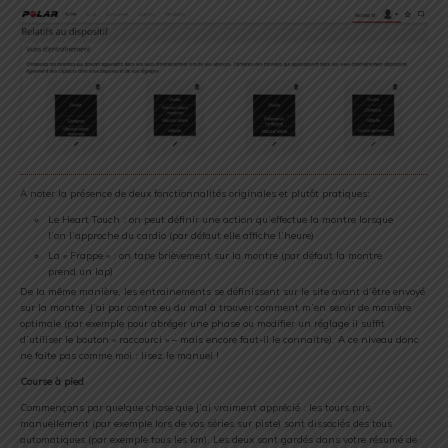
A noter la présence de deux fonctionnalités originales et plutôt pratiques:
Le Heart Touch : on peut définir une action qu’effectue la montre lorsque
l’on l’approche du cardio (par défaut elle affiche l’heure)
La « Frappe » : on tape brièvement sur la montre (par défaut la montre
prend un lap)
De la même manière, les entrainements se définissent sur le site avant d’être envoyé
sur la montre. J’ai par contre eu du mal à trouver comment m’en servir de manière
optimale (par exemple pour abréger une phase ou modifier un réglage il suffit
d’utiliser le bouton « raccourci » – mais encore faut-il le connaitre). A ce niveau donc
ne faite pas comme moi : lisez le manuel !
Course à pied
Commençons par quelque chose que j’ai vraiment apprécié : les tours pris
manuellement (par exemple lors de vos séries sur piste) sont dissociés des tous
automatiques (par exemple tous les km). Les deux sont gardés dans votre résumé de