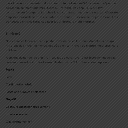
global des entrainements… Mais il faut noter l’absence d’API ouverte. Il n’y a donc
pas de flux automatique vers Strava ou Training Peak depuis Polar Flow
contrairement à ce qui se fait chez la concurrence. Il faut donc s’occuper d’exporter
/importer manuellement ses activités si on veut utiliser une autre plate forme. C’est
de nouveau un gros handicap pour les utilisateurs multi marques.
En résumé
Nous sommes face à un beau produit avec de belles finitions. Au-delà du design, il
n’y a pas de chichi : la montre fait très bien son travail de montre multi sport et le
fait bien.
Alors que demander de plus ? Un peu plus d’ouverture ! C’est juste dommage que
l’environnement soit autant verrouillé du coté de Polar Flow et des capteurs.
Positif
Look
Configuration aisée
Fonctions simples et efficaces
Négatif
Capteurs Bluetooth uniquement
Interface fermée
Quelle autonomie ?