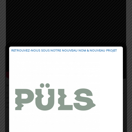
RETROUVEZ-NOUS SOUS NOTRE NOUVEAU NOM & NOUVEAU PROJET
Interface
Il s’agit du site Polar Flow et de son application mobile. Je ne vais pas m’étendre sur
ce point mais le site propose tout ce qu’il faut pour analyser ses séances et faire le
point sur la charge globale d’entrainement. En particulier l’appareillage Bluetooth
marche très bien (sous Android, Sony XPeria Z3).