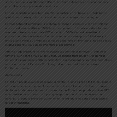
séance, mais sous un affichage différent. Les tours automatiques ne viennent donc
pas polluer vos comptes rendus de séances.
En trail la montre remplie bien son rôle. En particulier j’ai trouvé le GPS de bonne
qualité avec une acquisition rapide et peu de perte de signal en montagne.
Le mode Ultra est performant : j’ai obtenu la bonne distance et le bon dénivelé sur
une sortie d’environ 40km et 2500D+ (par comparaison à la même sortie effectuée
avec une autre montre en mode GPS normal). La V800 s’est même révélée plus
précise à certains moments (en fond de vallée, la bonne réception GPS aidant). Il
arrive quand même qu’il y ait des pertes de signal GPS en montagne, mais cela reste
relativement rare (sous un aplomb rocheux par exemple).
Attention également: la montre ne propose pas de champs renvoyant l’état de la
batterie ! Donc gare à vous sur les Ultras. La batterie tient environ 14h en mode
normal et est annoncée à 50h en mode Ultra. J’ai cependant eu un retour post UTMB
où la montre aurait lâché en 30h. Il s’agit donc d’un point à vérifier suivant
l’utilisation prévue.
Autres sports
J’ai fait un peu de vélo et de nage avec la montre : disons qu’elle a fait le job… mais je
n’ai malheureusement pas eu l’occasion de la tester à fond en vélo (avec un capteur
de vitesse / cadence – voir plus loin) ou en piscine. En tout cas pas de problème GPS
en utilisation autre que course à pied (y compris lors de séance de nage en haut
libre). Et j’ai donc la même conclusion en tri : elle a fait le job dans chaque sport et
lors des transitions.