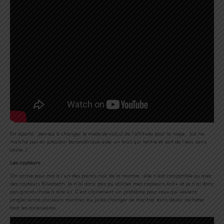
En aparté : pensez à changer le mode de calcul de l’altitude pour la nage… (ca ne
marche pas en pression barométrique avec un bras qui rentre et sort de l’eau sans
cesse…)
Les capteurs
On arrive pour moi à l’un des points noir de la montre : elle n’est compatible qu’avec
des capteurs Bluetooth. Je n’ai donc pas pu utiliser mes capteurs Ant+ et je n’ai donc
pas grand-chose à dire ici. C’est clairement un problème pour ceux qui veulent
jongler entre plusieurs montres (ou juste changer de montre) sans devoir racheter
tout les accessoires.