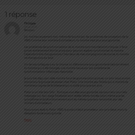
1 réponse
Philippe
28 juin 2016
Bonjour,
J’ai malheureusement moi-même été touché par les problèmes de conception de la
V800. Comme bon nombre d’utilisateurs, la montre n’est plus sous garantie.
Les problèmes de synchronisation de la montre sont maintenant critiques. Il faut
pincer extrêmement fort la pince pour pouvoir espérer synchroniser la montre.
Cependant elle charge encore. Chez deux de mes compagnons de course, la montre
ne charge plus du tout.
Un de nos collègues a eu la chance lui d’être encore sous garantie et c’est carrément
la montre qui a été changée, une montre neuve car son problème de
synchronisation n’était pas réparable.
Je suis très déçu par cette montre haut de gamme alors qu’avec un ami nous avions
convaincu le groupe de passer chez Polar. Une montre peu fiable, qui a montré de
nombreux signes de faiblesse et qui a coûté plus que son prix.
Polar a un très bon SAV… Tant que vous êtes sous garantie. Les courriers, courriels,
messages sur leur page Facebook sont restées lettres mortes, alors même que les
symptômes et dysfonctionnement sont les mêmes que ceux rencontrés par des
milliers d’utilisateurs.
Nous avons testé la Polar V800, le produit était prometteur, son prix élevé, mais la
déception toute aussi grande.
Reply