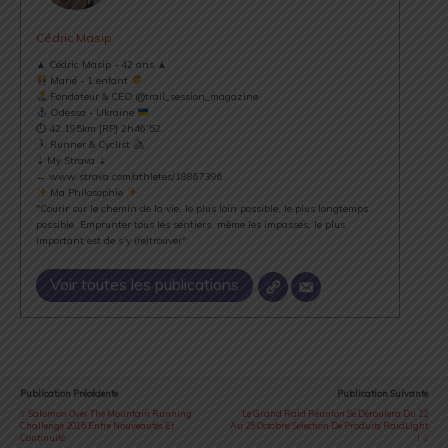
Cédric Masip
▲ Cédric Masip - 42 ans ▲
Marié - 1 enfant
Fondateur & CEO @trail_session_magazine
Odessa - Ukraine
⏱ 42.195km [RP] 2h46’52
Runner & Cyclist
⇣ My Strava ⇣
→ www.strava.com/athletes/18867396
Ma Philosophie
"Courir sur le chemin de la vie, le plus loin possible, le plus longtemps
possible. Emprunter tous les sentiers, même les impasses, le plus
important est de s’y (re)trouver".
Voir toutes les publications
Publication Précédente
Publication Suivante
Salomon Over The Mountain Running
Le Grand Raid Réunion Se Déroulera Du 22
Challenge 2016 Entre Nouveautés Et
Au 25 Octobre: Sélection De Produits RaidLight
Continuité
!