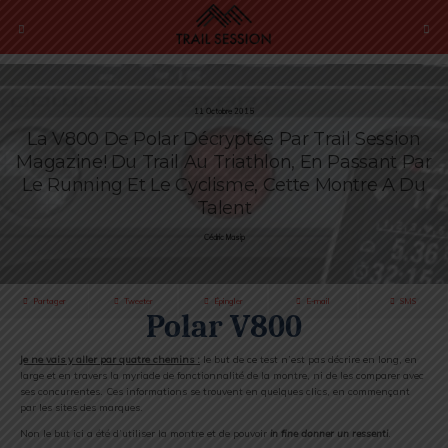
11 Octobre 2015
La V800 De Polar Décryptée Par Trail Session
Magazine! Du Trail Au Triathlon, En Passant Par
Le Running Et Le Cyclisme, Cette Montre A Du
Talent
Cédric Masip
Partager
Tweeter
Épingler
E-mail
SMS
Polar V800
Je ne vais y aller par quatre chemins :
le but de ce test n’est pas décrire en long, en
large et en travers la myriade de fonctionnalité de la montre, ni de les comparer avec
ses concurrentes. Ces informations se trouvent en quelques clics, en commençant
par les sites des marques.
Non le but ici a été d’utiliser la montre et de pouvoir
in fine donner un ressenti
.