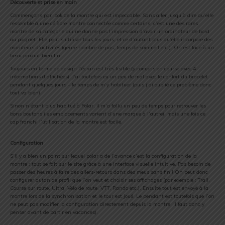
Découverte et prise en main
Commençons par look de la montre qui est impeccable. Sans aller jusqu’à dire qu’elle
ressemble à une célèbre montre connectée comme certains, c’est une des rares
montre de sa catégorie qui ne donne pas l’impression d’avoir un ordinateur de bord
au poignet. Elle peut s’utiliser tous les jours, et ce d’autant plus qu’elle incorpore des
moniteurs d’activités (genre nombre de pas, temps de sommeil etc.). On est face à un
beau produit bien fini.
Toujours en terme de design l’écran est très lisible (y compris en course avec 4
informations d’affichées). J’ai toutefois eu un peu de mal avec le confort du bracelet
pendant quelques jours – le temps de m’y habituer (puis j’ai oublié ce problème donc
tout va bien).
Sinon n’étant plus habitué à Polar, il m’a fallu un peu de temps pour retrouver les
bons boutons (les emplacements varient d’une marque à l’autre), mais une fois ce
cap franchi l’utilisation de la montre est facile.
Configuration
S’il y a bien un point sur lequel polar a de l’avance c’est la configuration de la
montre : tout se fait sur le site grâce à une interface visuelle intuitive. Pas besoin de
passer des heures à faire des allers-retours dans des meus sans fin ! On peut donc
configurer autan de profil que l’on veut et choisir ses affichages (par exemple : Trail,
Course sur route, Ultra, Vélo de route, VTT, Rando etc.). Ensuite tout est envoyé à la
montre lors de la synchronisation et le tour est joué. Le pendant est toutefois que l’on
ne peut pas modifier la configuration directement depuis la montre, il faut donc y
penser avant de partir en vacances).