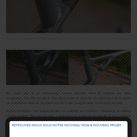
N’y voyez pas là un amortisseur comme pourrait l’être le système des vélos
suspendus. Son rôle est bel et bien de dissiper et absorber les vibrations de la route.
Le système est léger et ne risque pas de s’user puisque cette matière est durable.
Aucun entretien n’est préconisé pour ce système, qui d’ailleurs s’enlève et se replace
très facilement. Pour les puristes, il dispose d’un indice de dureté de 70 sur l’ échelle
de
Shore
.
RETROUVEZ-NOUS SOUS NOTRE NOUVEAU NOM & NOUVEAU PROJET
L’autre intérêt de ce système, c’est qu’en isolant le tube supérieur des haubans,
l’énergie du cycliste est alors préservée sur de longues sorties.