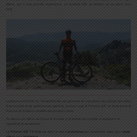
détail, qui à une grande importance. Le système SAT. Je reviens sur ce point plus
tard.
Lapierre a travaillé sur l’ensemble des ses gammes et si je devais les classer par ordre
d’exclusivité et de performance sportive, je dirais que le Pulsium SAT se situe entre le
Pulsium et le Xelius (modèle des coureurs pros).
Au dessus du Xelius se trouve le Aircode si je prends en compte uniquement la
rigidité et le rendement.
Le
Pulsium SAT 7.0 Disc
est donc le vélo d’
endurance
par excellence, idéal pour
rouler
vite
et plus
longtemps
.