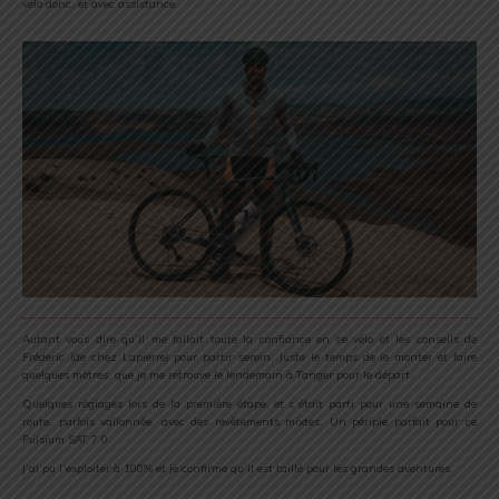
vélo donc, et avec assistance.
Autant vous dire qu’il me fallait toute la confiance en ce vélo et les conseils de
Fréderic (de chez Lapierre) pour partir serein. Juste le temps de le monter et faire
quelques mètres, que je me retrouve le lendemain à Tanger pour le départ.
Quelques réglages lors de la première étape, et c’était parti pour une semaine de
route, parfois vallonnée, avec des revêtements mixtes. Un périple parfait pour ce
Pulsium SAT 7.0.
J’ai pu l’exploiter à 100% et je confirme qu’il est taillé pour les grandes aventures.