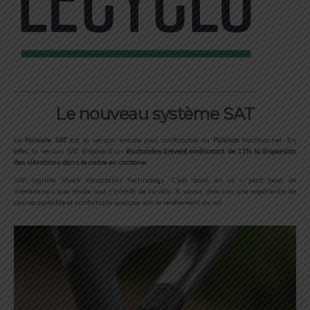
Le nouveau système SAT
Le
Pulsium SAT
est la version encore plus confortable du
Pulsium
traditionnel. En
effet, la version SAT dispose d’un
élastomère breveté améliorant de 11% la dispersion
des vibrations dans le cadre en carbone.
SAT signifie Shock Absorbtion Technology. C’est donc en ce « petit bout de
membrane » que réside tout l’intérêt de ce vélo. À savoir, procurer une expérience de
course agréable et confortable quelque soit le revêtement du sol.