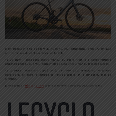
Il est proposé en 5 tailles allant du XS au XL. Pour information, je fais 170 cm avec
une entrejambe de 70 et j’ai choisi une taille M.
*1 Le
stack
– également appelé hauteur du cadre, c’est la distance verticale
perpendiculaire au sol entre l’horizontale du pédalier et le haut du tube de direction.
*2 Le
reach
– également appelé portée d’un vélo, c’est la distance horizontale
parallèle au sol entre la verticale de l’axe du pédalier et le sommet du tube de
direction.
Je vous joins un
très bon article
pour la compréhension de ces deux spécificités.