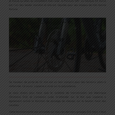
Je trouve qu’elles se complètent bien avec ce Pulsium SAT. La marque Dt Swiss
est l’un des leader mondial et elle est réputée pour ses moyeux de très bonne
facture.
Sa hauteur de jante de 32 mm est un bon compris pour des terrains plats à
vallonnée. Là aussi, Lapierre a misé sur la polyvalence.
Je vous disais plus haut que le système de transmission est électrique
(Shimano Di2) et j’aimerais juste m’attarder sur le fait que Lapierre a
également activé la fonction de passage de vitesses sur le bouton haut des
cocottes.
Cette fonctionnalité est activable sur tous les derniers groupes Di2 mais il faut