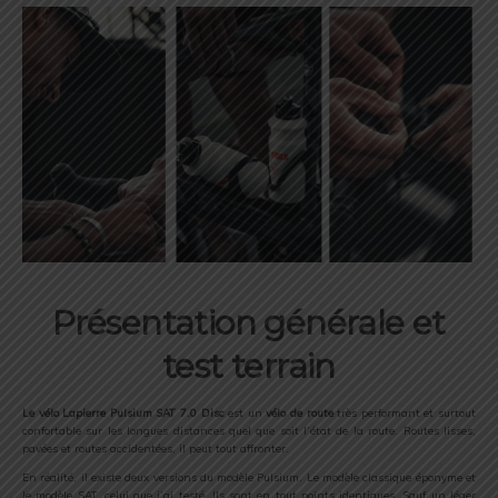
Présentation générale et
test terrain
Le vélo Lapierre Pulsium SAT 7.0 Disc
est un
vélo de route
très performant et surtout
confortable sur les longues distances quel que soit l’état de la route. Routes lisses,
pavées et routes accidentées, il peut tout affronter.
En réalité, il existe deux versions du modèle Pulsium. Le modèle classique éponyme et
le modèle SAT, celui que j’ai testé. Ils sont en tout points identiques. Sauf un léger