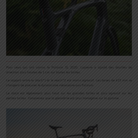
Pour ceux qui ont connu le Pulsium SL 2020, Lapierre a ajouté des douilles de
direction plus hautes de 1 cm sur toutes les tailles.
Le rapport entre le stack*1 et le reach*2 est moins agressif. Les bases de 415 mm se
chargent de procurer le dynamisme nécessaire aux Pulsium.
Le stack est légèrement plus haut sur les grandes tailles et plus agressif sur les
petites tailles. Comprenez que la géométrie est plus homogène sur la gamme.