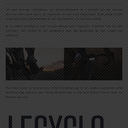
On peut discuter l’esthétique, qui personnellement ne m’emballe pas des masses
dans ce coloris gris souris. En revanche, en vert il est magnifique. Bref, passé le côté
visuel dans son comportement et son équipement, il a tout pour plaire.
Je l’ai même privilégié à mon Canyon Aéroad pour l’Alpsman, triathlon XXL du côté
d’Annecy. Son confort et son rendement pour des personnes de mon niveau est
suffisant.
Pour vous situer, je roule environ 3 000 kilomètres par an et j’espère augmenter cette
distance avec pourquoi pas l’envie de participer, à une race Across France. Avec un
Pulsium qui sait.