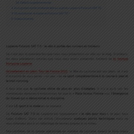
3.4
Détails supplémentaires
4
Avis global après protocole test au sujet du Lapierre Pulsium SAT 7.0
5
Où se procurer ce Lapierre Pulsium SAT 7.0 ?
6
Auteur/Autrice
Lapierre Pulsium SAT 7.0 : le vélo à portée des runners et traileurs
Ce n’est pas la première fois que nous vous présentons un vélo sur le mag. D’ailleurs,
les deux précédents articles que nous vous avons présentés, traitent de
la marque
française Lapierre
.
Actuellement en plein Tour de France 2022
, la fête du cyclisme bat son plein, et il est
d’actualité de vous parler « un peu » de
ce sport complémentaire à la course à pied et
le trail running
.
Il faut dire que
le cyclisme attire de plus en plus d’adeptes
. Il n’y a qu’à voir les
nombreuses épreuves d’endurances tel que la
« Race Across France »
ou
l’émergence
du Gravel qui a démocratisé la discipline
.
C’est
LE sport à la mode
en ce moment.
Ce
Pulsium SAT 7.0
de Lapierre est typiquement
« le vélo pour tous »
, et pour tous
types d’efforts. Dans cet article j’énumèrerai
quelques points techniques
mais ne
vous attendez pas à un déballage de termes propres à ce milieu.
Nos confrères de la presse spécialisée en matière de cyclisme savent le faire mieux