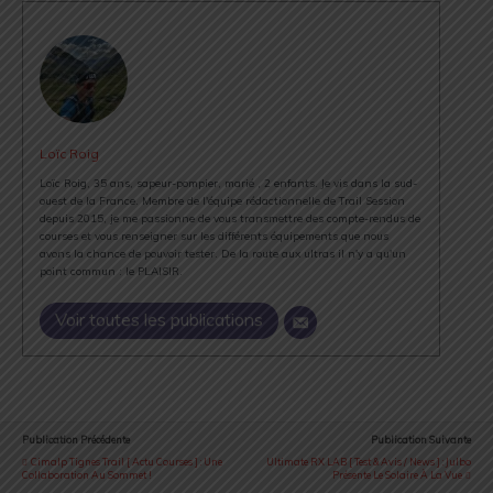
Loïc Roig
Loïc Roig, 35 ans, sapeur-pompier, marié , 2 enfants. Je vis dans la sud-
ouest de la France. Membre de l'équipe rédactionnelle de Trail Session
depuis 2015, je me passionne de vous transmettre des compte-rendus de
courses et vous renseigner sur les différents équipements que nous
avons la chance de pouvoir tester. De la route aux ultras il n'y a qu'un
point commun : le PLAISIR.
Voir toutes les publications
Publication Précédente
Publication Suivante
Cimalp Tignes Trail [ Actu Courses ] : Une
Ultimate RX LAB [ Test & Avis / News ] : Julbo
Collaboration Au Sommet !
Présente Le Solaire À La Vue