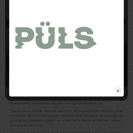
Le Pulsium SAT comme le Aircode ou le Xélius dispose de la technologie propre à la
marque française, à savoir le Powerbox.
La technologie Powerbox englobe le tube diagonal, le boîtier de pédalier et les
bases arrières surdimensionnées pour une rigidité latérale accrue.
Que ce soit en montée, dans les sprints ou lors d’accélérations franches, cette
innovation offre une transmission maximale de la puissance de pédalage. Ce
principe est également présent au niveau de la douille de direction, toujours
pour plus de réactivité.
On a donc un vélo à la fois réactif avec la technologie Powerbox, et confortable