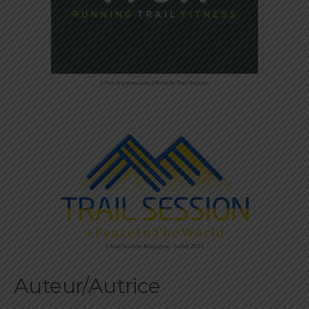
i-Run.fr partenaire officiel de Trail Session
©Trail Session Magazine – Juillet 2022
Auteur/Autrice