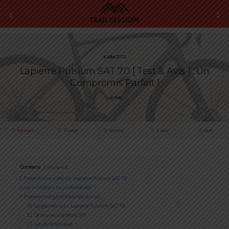
4 Juillet 2022
Lapierre Pulsium SAT 7.0 [ Test & Avis ] : Un
Compromis Parfait !
Loïc Roig
Partager
Tweeter
Épingler
E-mail
SMS
Contenu
Masquer
1
Présentation vidéo du Lapierre Pulsium SAT 7.0
2
Les conditions du protocole test
3
Présentation générale et test terrain
3.1
La géométrie du Lapierre Pulsium SAT 7.0
3.2
Le nouveau système SAT
3.3
Les périphériques