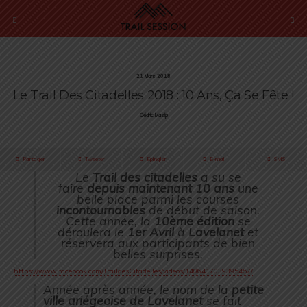
21 Mars 2018
Le Trail Des Citadelles 2018 : 10 Ans, Ça Se Fête !
Cédric Masip
Partager
Tweeter
Épingler
E-mail
SMS
Le
Trail des citadelles
a su se
faire
depuis maintenant 10 ans
une
belle place parmi les courses
incontournables
de début de saison.
Cette année, la
10ème édition
se
déroulera le
1er Avril
à
Lavelanet
et
réservera aux participants de bien
belles surprises.
https://www.facebook.com/TraildesCitadelles/videos/1406417039395457/
Année après année, le nom de la
petite
ville ariégeoise de Lavelanet
se fait