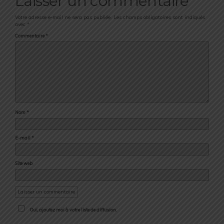
Laisser un commentaire
Votre adresse e-mail ne sera pas publiée.
Les champs obligatoires sont indiqués
avec
*
Commentaire
*
Nom
*
E-mail
*
Site web
Oui, ajoutez moi à votre liste de diffusion.