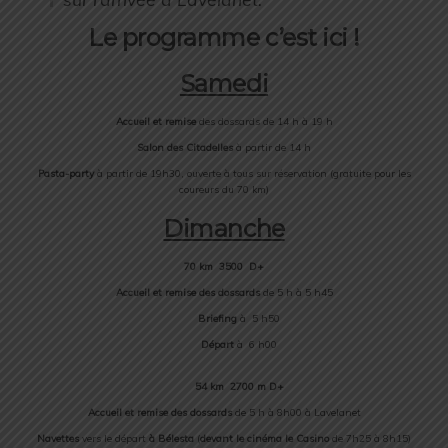
Le programme c’est ici !
Samedi
Accueil et remise
des dossards de 14 h à 19 h
Salon des Citadelles
à partir de 14 h
Pasta-party
à partir de 19h30, ouverte à tous sur réservation (gratuite pour les
coureurs du 70 km)
Dimanche
70 km 3500 D+
Accueil et remise des dossards
de 5 h à 5 h45
Briefing
à 5 h50
Départ
à 6 h00
54 km 2700 m D+
Accueil et remise des dossards
de 5 h à 8h00 à Lavelanet
Navettes
vers le départ
à Bélesta
(
devant le cinéma le Casino
de 7h25 à 8h15)