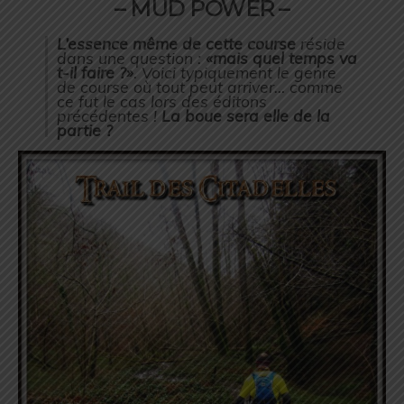
– MUD POWER –
L’essence
même de cette course
réside
dans une question :
«mais quel temps va
t-il faire ?»
. Voici typiquement le genre
de course où tout peut arriver… comme
ce fut le cas lors des éditons
précédentes !
La boue sera elle de la
partie ?