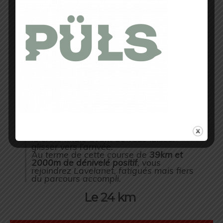
col du Tremblement depuis lequel vous
devrez gravir le
mythique
mur menant au
Château de Montségur
.
La
descente technique
passée avec
prudence, vous rejoindrez le
ravitaillement
de
Montferrier
par le
splendide Sentier Cathare avant de
traverser plusieurs bois et gravir de
nouvelles côtes qui vous feront rejoindre
le château de Roquefixade
.
Le plus gros du dénivelé maintenant
derrière vous, les derniers kilomètres qui
vous feront découvrir les cascades de
Roquefort et les gorges de Péreille n’en
seront pas pour autant les plus faciles !
Il vous restera encore à grimper le
mythique
mur de Raissac
, puis parcourir
la crête finale avant de vous laisser
glisser vers l’arrivée.
Au terme de cette course de
39km et
2000m
de dénivelé positif
, vous
rejoindrez Lavelanet, fatigués mais fiers
du parcours accompli.
Le 24 km