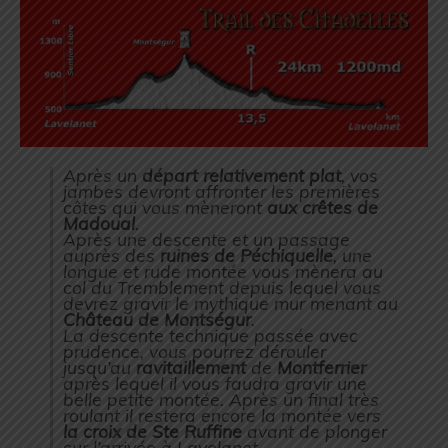
Après un
départ relativement plat
, vos
jambes devront affronter les premières
côtes qui vous mèneront
aux crêtes de
Madoual
.
Après une descente et un passage
auprès des
ruines de Péchiquelle
, une
longue et rude montée vous mènera au
col du Tremblement depuis lequel vous
devrez gravir le mythique mur menant au
Château de Montségur
.
La descente technique passée avec
prudence, vous pourrez dérouler
jusqu’au
ravitaillement
de
Montferrier
après lequel il vous faudra gravir une
belle petite montée. Après un final très
roulant il restera encore la montée vers
la croix de Ste Ruffine
avant de plonger
sur l’arrivée à Lavelanet.