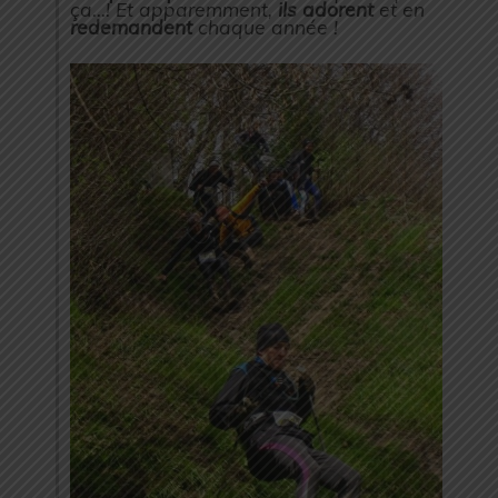
ça…! Et apparemment,
ils adorent
et en
redemandent
chaque année !