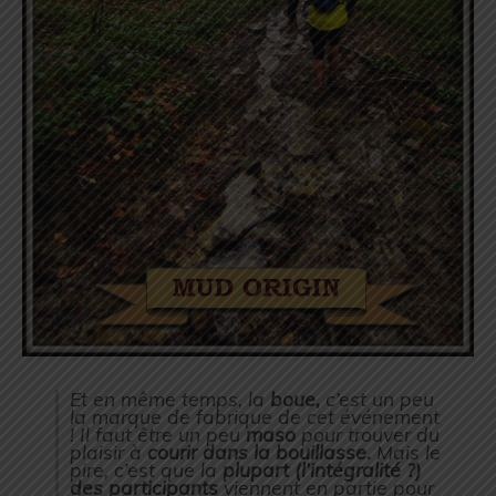
Et en même temps, la
boue,
c’est un peu
la marque de fabrique de cet événement
! Il faut être un peu
maso
pour trouver du
plaisir à
courir dans la bouillasse.
Mais le
pire, c’est que la
plupart (l’intégralité ?)
des participants
viennent en partie pour