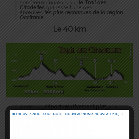
nombreux coureurs sur
le Trail des
Citadelles
qui reste l’une des
épreuves
les plus reconnues de la région
Occitanie
.
Le 40 km
Après un
départ relativement plat
, vos
jambes devront affronter les premières
RETROUVEZ-NOUS SOUS NOTRE NOUVEAU NOM & NOUVEAU PROJET
côtes qui vous mèneront aux
crêtes de
Madoual.
Après une descente et un passage
auprès des
ruines de Péchiquelle
, une
longue et rude montée vous mènera au