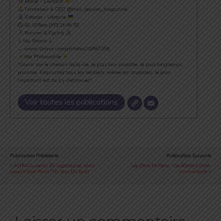
Marié - 1 enfant
Fondateur & CEO @trail_session_magazine
Odessa - Ukraine
⏱ 42.195km [RP] 2h46’52
Runner & Cyclist
⇣ My Strava ⇣
→ www.strava.com/athletes/18867396
Ma Philosophie
"Courir sur le chemin de la vie, le plus loin possible, le plus longtemps
possible. Emprunter tous les sentiers, même les impasses, le plus
important est de s’y (re)trouver".
Voir toutes les publications
Publication Précédente
Publication Suivante
ALTRA Superior 3.5 : Supérieures... Mais
Les 20km De Paris : Une 40ème Édition
Jusqu'à Quel Point ? On Vous Dit Tout !
Anniversaire