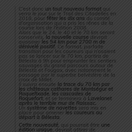
C’est donc
un tout nouveau format
qui
verra le jour sur le Trail des Citadelles en
2018, pour
fêter les dix ans
du comité
d’organisation qui a pris les rênes de la
course lors de l’édition 2008.
Alors que le 24, le 40 et le 70 km seront
conservés,
la nouvelle course
devrait
avoisiner
les 54 km pour 2700 m de
dénivelé positif
. Ce format, parfaite
transition pour les coureurs qui n’osaient
pas se lancer sur le 70 km, partira de
Bélesta à 9h pour emprunter les sentiers
sauvages du grand parcours autour de
Bélesta et Fougax, avec notamment le
passage par le superbe belvédère de la
croix de Millet.
Il suivra ensuite
la trace du 70 km par
les châteaux cathares de Montségur et
Roquefixade
,
les cascades de
Roquefort
, et se terminera à
Lavelanet
après le terrible mur de Raissac.
Un
système de navettes
sera mis en
place pour amener
les coureurs au
départ à Bélesta
.
Cette nouveauté
, qui pourrait être
une
édition unique
, devrait attirer de