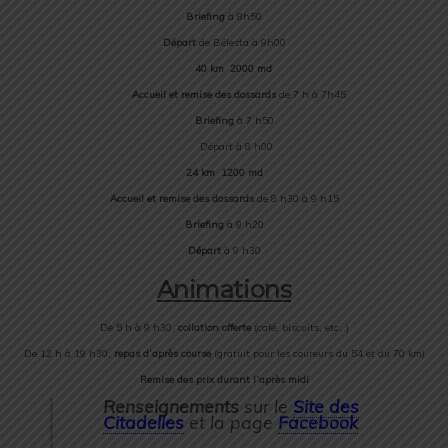
Briefing
à 8h50
Départ
de Bélesta à 9h00
40 km 2000 md
Accueil et remise des dossards
de 7 h à 7h45
Briefing
à 7 h50
Départ à 8 h00
24 km 1200 md
Accueil et remise des dossards
de 8 h30 à 9 h15
Briefing
à 9 h20
Départ
à 9 h30
Animations
De 5 h à 9 h30,
collation offerte
(café, biscuits, etc…)
De 12 h à 19 h30,
repas d’après course
(gratuit pour les coureurs du 54 et du 70 km)
Remise des prix durant l’après midi
Renseignements
sur le
Site des
Citadelles
et la page
Facebook