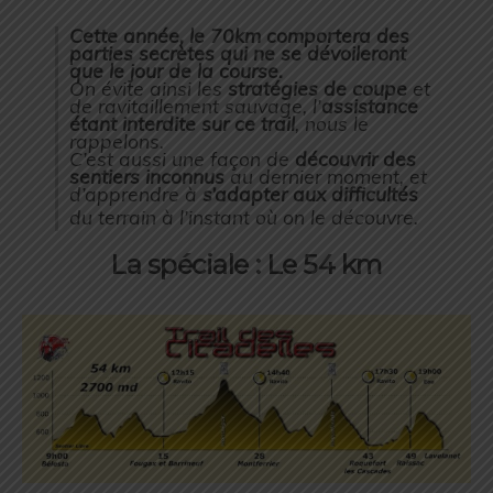
Cette année, le 70km comportera des
parties secrètes qui ne se dévoileront
que le jour de la course.
On évite ainsi les
stratégies de coupe
et
de ravitaillement sauvage, l’
assistance
étant interdite sur ce trail
, nous le
rappelons.
C’est aussi une façon de
découvrir des
sentiers inconnus
au dernier moment, et
d’apprendre à
s’adapter aux difficultés
du terrain à l’instant où on le découvre.
La spéciale : Le 54 km