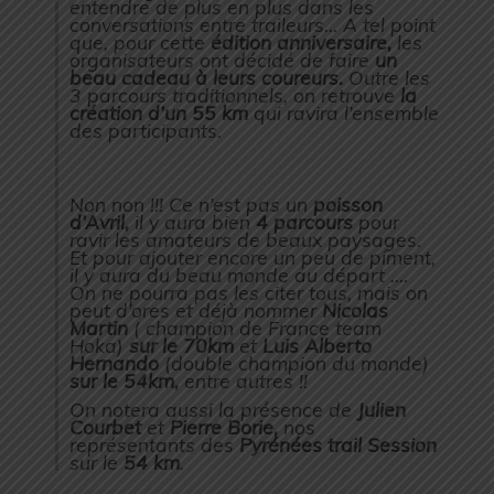
entendre de plus en plus dans les
conversations entre traileurs… A tel point
que, pour cette
édition
anniversaire,
les
organisateurs ont décidé de faire
un
beau cadeau à leurs coureurs.
Outre les
3 parcours traditionnels, on retrouve
la
création d’un 55 km
qui ravira l’ensemble
des participants.
Non non !!! Ce n’est pas un
poisson
d’Avril,
il y aura bien
4 parcours
pour
ravir les amateurs de beaux paysages.
Et pour ajouter encore un peu de piment,
il y aura du beau monde au départ ….
On ne pourra pas les citer tous, mais on
peut d’ores et déjà nommer
Nicolas
Martin
( champion de France team
Hoka)
sur le 70km
et
Luis Alberto
Hernando
(double champion du monde)
sur le 54km,
entre autres !!
On notera aussi la présence de
Julien
Courbet
et
Pierre Borie,
nos
représentants des
Pyrénées trail Session
sur le
54 km
.