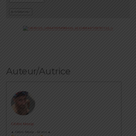
Auteur/Autrice
Cédric Masip
▲ Cédric Masip - 42 ans ▲