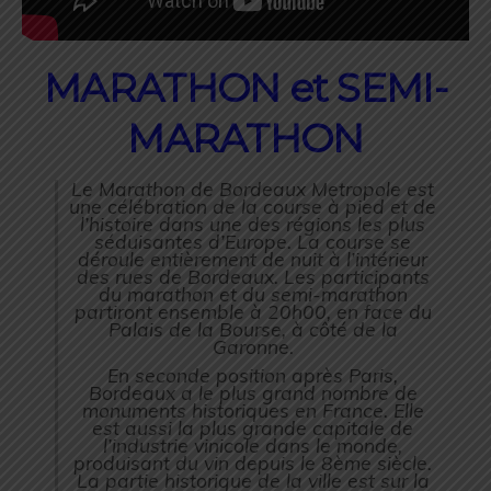
MARATHON et SEMI-
MARATHON
Le Marathon de Bordeaux Metropole est
une célébration de la course à pied et de
l’histoire dans une des régions les plus
séduisantes d’Europe. La course se
déroule entièrement de nuit à l’intérieur
des rues de Bordeaux. Les participants
du marathon et du semi-marathon
partiront ensemble à 20h00, en face du
Palais de la Bourse, à côté de la
Garonne.
En seconde position après Paris,
Bordeaux a le plus grand nombre de
monuments historiques en France. Elle
est aussi la plus grande capitale de
l’industrie vinicole dans le monde,
produisant du vin depuis le 8ème siècle.
La partie historique de la ville est sur la