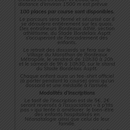
distance d’environ 1500 m est prévue
100 places par course sont disponibles.
Le parcours sera fermé et sécurisé car il
se déroulera entièrement sur les quais.
Des entraîneurs Bordeaux Athlé, section
athlétisme, du Stade Bordelais Asptt
s’occuperont de l’encadrement des
enfants.
Le retrait des dossards se fera sur le
Village du Marathon de Bordeaux
Métropole, le vendredi de 10h30 à 20h
et le samedi de 9h à 10h30, sur le stand
du Stade Bordelais Asptt.
Chaque enfant aura un tee-shirt officiel
(à porter pendant la course) ainsi qu’un
dossard et une médaille à l’arrivée.
Modalités d’inscriptions
Le tarif de l’inscription est de 5€. 2€
seront reversés à l’association « à p’tits
pas » qui tente à améliorer le bien-être
des enfants hospitalisés en
Néonatalogie ainsi que celui de leur
famille.