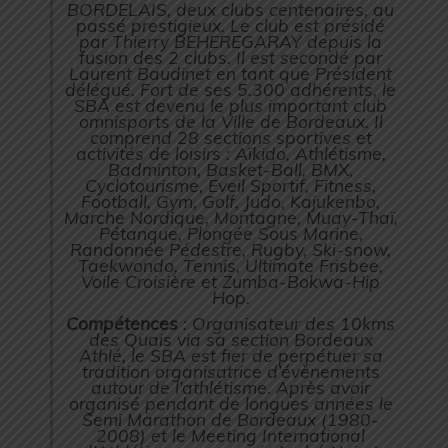
BORDELAIS, deux clubs centenaires, au
passé prestigieux. Le club est présidé
par Thierry BEHEREGARAY depuis la
fusion des 2 clubs. Il est secondé par
Laurent Baudinet en tant que Président
délégué. Fort de ses 5.300 adhérents, le
SBA est devenu le plus important club
omnisports de la Ville de Bordeaux. Il
comprend 28 sections sportives et
activités de loisirs : Aïkido, Athlétisme,
Badminton, Basket-Ball, BMX,
Cyclotourisme, Eveil Sportif, Fitness,
Football, Gym, Golf, Judo, Kajukenbo,
Marche Nordique, Montagne, Muay-Thaï,
Pétanque, Plongée Sous Marine,
Randonnée Pédestre, Rugby, Ski-snow,
Taekwondo, Tennis, Ultimate Frisbee,
Voile Croisière et Zumba-Bokwa-Hip
Hop.
Compétences
: Organisateur des 10kms
des Quais via sa section Bordeaux
Athlé, le SBA est fier de perpétuer sa
tradition organisatrice d’évènements
autour de l’athlétisme. Après avoir
organisé pendant de longues années le
Semi Marathon de Bordeaux (1980-
2008) et le Meeting International