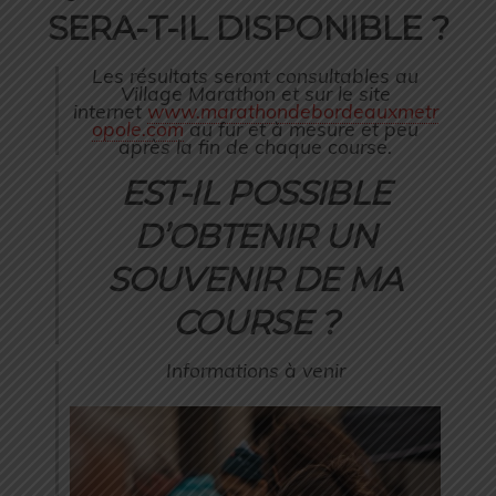
SERA-T-IL DISPONIBLE ?
Les résultats seront consultables au
Village Marathon et sur le site
internet
www.marathondebordeauxmetr
opole.com
au fur et à mesure et peu
après la fin de chaque course.
EST-IL POSSIBLE
D’OBTENIR UN
SOUVENIR DE MA
COURSE ?
Informations à venir