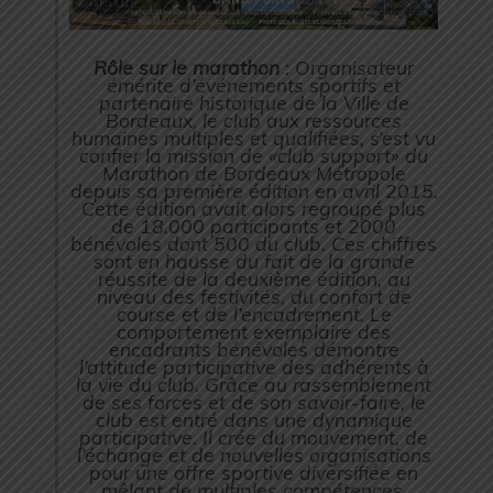
Rôle sur le marathon
: Organisateur
émérite d’événements sportifs et
partenaire historique de la Ville de
Bordeaux, le club aux ressources
humaines multiples et qualifiées, s’est vu
confier la mission de «club support» du
Marathon de Bordeaux Métropole
depuis sa première édition en avril 2015.
Cette édition avait alors regroupé plus
de 18.000 participants et 2000
bénévoles dont 500 du club. Ces chiffres
sont en hausse du fait de la grande
réussite de la deuxième édition, au
niveau des festivités, du confort de
course et de l’encadrement. Le
comportement exemplaire des
encadrants bénévoles démontre
l’attitude participative des adhérents à
la vie du club. Grâce au rassemblement
de ses forces et de son savoir-faire, le
club est entré dans une dynamique
participative. Il crée du mouvement, de
l’échange et de nouvelles organisations
pour une offre sportive diversifiée en
mêlant de multiples compétences.