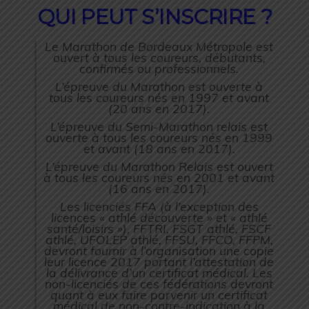
QUI PEUT S’INSCRIRE ?
Le Marathon de Bordeaux Métropole est
ouvert à tous les coureurs, débutants,
confirmés ou professionnels.
L’épreuve du Marathon est ouverte à
tous les coureurs nés en 1997 et avant
(20 ans en 2017).
L’épreuve du Semi-Marathon relais est
ouverte à tous les coureurs nés en 1999
et avant (18 ans en 2017).
L’épreuve du Marathon Relais est ouvert
à tous les coureurs nés en 2001 et avant
(16 ans en 2017).
Les licenciés FFA (à l’exception des
licences « athlé découverte » et « athlé
santé/loisirs »), FFTRI, FSGT athlé, FSCF
athlé, UFOLEP athlé, FFSU, FFCO, FFPM,
devront fournir à l’organisation une copie
leur licence 2017 portant l’attestation de
la délivrance d’un certificat médical. Les
non-licenciés de ces fédérations devront
quant à eux faire parvenir un certificat
médical de non-contre-indication à la