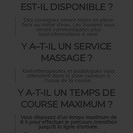
EST-IL DISPONIBLE ?
Des consignes seront mises en place
face au miroir d’eau. Les horaires vous
seront communiquées plus
tard.Informations à venir
Y A–T-IL UN SERVICE
MASSAGE ?
Kinésithérapeutes et podologues vous
attendent dans la zone coureurs à
l’issue de la course.
Y A-T-IL UN TEMPS DE
COURSE MAXIMUM ?
Vous disposez d’un temps maximum de
6 h pour effectuer le parcours marathon
jusqu’à la ligne d’arrivée.