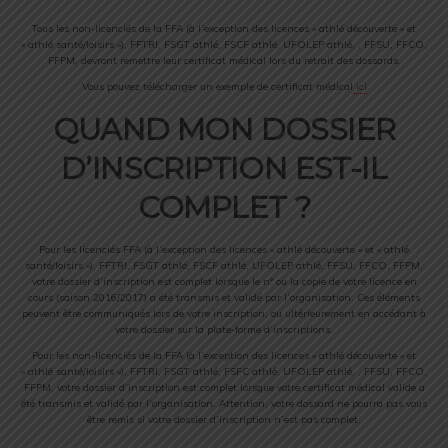
Tous les non-licenciés de la FFA (à l’exception des licences « athlé découverte » et
« athlé santé/loisirs »), FFTRI, FSGT athlé, FSCF athlé, UFOLEP athlé, , FFSU, FFCO,
FFPM, devront remettre leur certificat médical lors du retrait des dossards.
Vous pouvez télécharger un exemple de certificat médical
ici
QUAND MON DOSSIER
D’INSCRIPTION EST-IL
COMPLET ?
Pour les licenciés FFA (à l’exception des licences « athlé découverte » et « athlé
santé/loisirs »), FFTRI, FSGT athlé, FSCF athlé, UFOLEP athlé, FFSU, FFCO, FFPM,
votre dossier d’inscription est complet lorsque le n° ou la copie de votre licence en
cours (saison 2016/2017) a été transmis et validé par l’organisation. Ces éléments
peuvent être communiqués lors de votre inscription, ou ultérieurement en accédant à
votre dossier sur la plate-forme d’inscriptions.
Pour les non-licenciés de la FFA (à l’exception des licences « athlé découverte » et
« athlé santé/loisirs »), FFTRI, FSGT athlé, FSFC athlé, UFOLEP athlé, , FFSU, FFCO,
FFPM, votre dossier d’inscription est complet lorsque votre certificat médical valide a
été transmis et validé par l’organisation. Attention, votre dossard ne pourra pas vous
être remis si votre dossier d’inscription n’est pas complet.