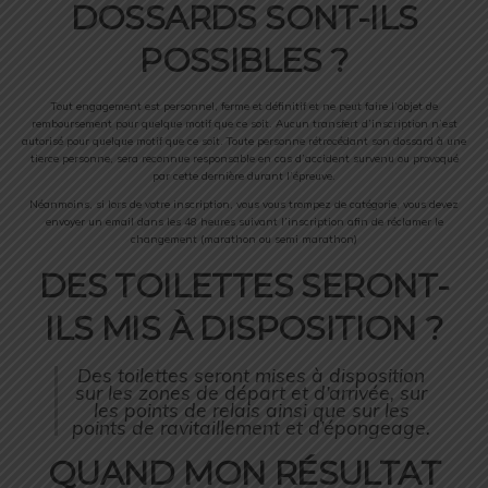
DOSSARDS SONT-ILS
POSSIBLES ?
Tout engagement est personnel, ferme et définitif et ne peut faire l’objet de
remboursement pour quelque motif que ce soit. Aucun transfert d’inscription n’est
autorisé pour quelque motif que ce soit. Toute personne rétrocédant son dossard à une
tierce personne, sera reconnue responsable en cas d’accident survenu ou provoqué
par cette dernière durant l’épreuve.
Néanmoins, si lors de votre inscription, vous vous trompez de catégorie, vous devez
envoyer un email dans les 48 heures suivant l’inscription afin de réclamer le
changement (marathon ou semi marathon)
DES TOILETTES SERONT-
ILS MIS À DISPOSITION ?
Des toilettes seront mises à disposition
sur les zones de départ et d’arrivée, sur
les points de relais ainsi que sur les
points de ravitaillement et d’épongeage.
QUAND MON RÉSULTAT