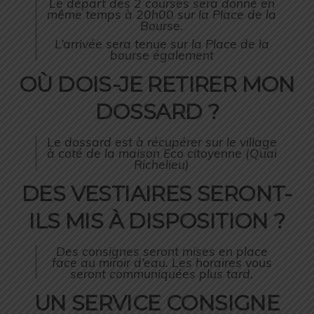
Le départ des 2 courses sera donné en
même temps à 20h00 sur la Place de la
Bourse.
L’arrivée sera tenue sur la Place de la
bourse également
OÙ DOIS-JE RETIRER MON
DOSSARD ?
Le dossard est à récupérer sur le village
à coté de la maison Eco citoyenne (Quai
Richelieu)
DES VESTIAIRES SERONT-
ILS MIS À DISPOSITION ?
Des consignes seront mises en place
face au miroir d’eau. Les horaires vous
seront communiquées plus tard.
UN SERVICE CONSIGNE