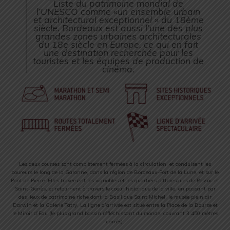
Liste du patrimoine mondial de
l’UNESCO comme «un ensemble urbain
et architectural exceptionnel » du 18ème
siècle. Bordeaux est aussi l’une des plus
grandes zones urbaines architecturales
du 18e siècle en Europe, ce qui en fait
une destination recherchée pour les
touristes et les équipes de production de
cinéma.
Les deux courses sont complètement fermées à la circulation, et conduisent les
coureurs le long de la Garonne, dans la région de Bordeaux-Port de la Lune, et sur le
Pont de Pierre. Elles traversent les vignobles et les quartiers pittoresques de Pessac et
Saint-Genès, et retournent à travers le coeur historique de la ville, en passant par
des lieux de patrimoine riche dont la Basilique Saint Michel, le musée plein air
Darwin et la Galerie Tatry. La ligne d’arrivée est situé entre la Place de la Bourse et
le Miroir d’Eau (le plus grand bassin réfléchissant du monde, couvrant 3.450 mètres
carrés).