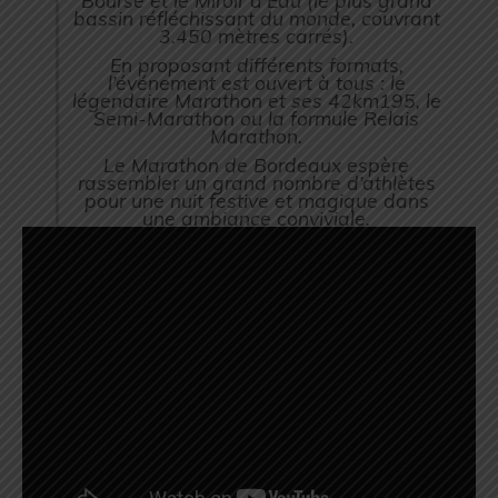
bassin réfléchissant du monde, couvrant
3.450 mètres carrés).
En proposant différents formats,
l’événement est ouvert à tous : le
légendaire Marathon et ses 42km195, le
Semi-Marathon ou la formule Relais
Marathon.
Le Marathon de Bordeaux espère
rassembler un grand nombre d’athlètes
pour une nuit festive et magique dans
une ambiance conviviale.