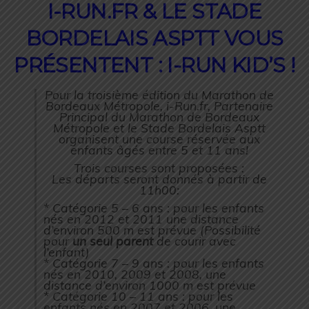
I-RUN.FR & LE STADE
BORDELAIS ASPTT VOUS
PRÉSENTENT : I-RUN KID’S !
Pour la troisième édition du Marathon de
Bordeaux Métropole, i-Run.fr, Partenaire
Principal du Marathon de Bordeaux
Métropole et le Stade Bordelais Asptt
organisent une course réservée aux
enfants âgés entre 5 et 11 ans!
Trois courses sont proposées :
Les départs seront donnés à partir de
11h00:
* Catégorie 5 – 6 ans : pour les enfants
nés en 2012 et 2011 une distance
d’environ 500 m est prévue (Possibilité
pour
un seul parent
de courir avec
l’enfant)
* Catégorie 7 – 9 ans : pour les enfants
nés en 2010, 2009 et 2008, une
distance d’environ 1000 m est prévue
* Catégorie 10 – 11 ans : pour les
enfants nés en 2007 et 2006, une