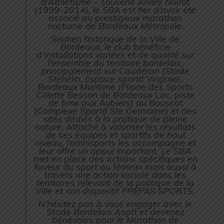
d’Athlétisme – souvenir André Noirot
(1999-2014), le SBA est fier d’avoir été
associé au prestigieux marathon
nocturne de Bordeaux Métropole.
Soutien historique de la Ville de
Bordeaux, le club bénéficie
d’installations variées et de qualité sur
l’ensemble du territoire bordelais,
principalement sur Caudéran (Stade
Stéhélin, Espace sportif Virginia),
Bordeaux Maritime (Plaine des Sports
Colette Besson de Bordeaux Lac, piste
de bmx aux Aubiers) au Bouscat
(Complexe Sportif Ste Germaine) et des
sites dédiés à la pratique de pleine
nature. Attaché à valoriser les résultats
de ses équipes et sportifs de haut
niveau, l’omnisports les accompagne et
leur offre un appui important. Le SBA
met en place des actions spécifiques en
faveur du sport au féminin mais aussi à
travers une action sociale dans les
territoires relevant de la politique de la
Ville et son dispositif PREPAS SPORTS.
N’hésitez pas à vous engager avec le
Stade Bordelais Asptt et devenez
bénévoles pour le Marathon de