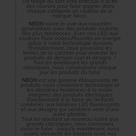
Un tirage au sort sera effectué à la fin
des courses pour faire gagner dans
chaque catégorie un cadeau de la
marque Neon.
NEON
ouvre la voie aux nouvelles
générations avec des produits roulants
des plus tendances. Avec nos LED aux
couleurs fluos autosuffisantes en énergie
grâce à notre technologie dynamo
révolutionnaire, nous poussons les
limites de la création pour inventer les
produits de demain cool et designs !
Tout en améliorant les grands
classiques, nous construisons chaque
jour les produits du futur
NEON
est une gamme éblouissante de
produits cools combinant technologie et
les dernières tendances à la mode.
Imaginez des produits électriques
(fonctionnant à la force de l’enfant)
combinés aux lumières LED fluorescents
et aux designs qui semblent venir d’une
autre planète.
Tout en ajoutant un nouveau lustre aux
grands classiques, nous concevons
aussi le futur. Jusqu’à maintenant, nous
avons réinventé les baskets avec nos