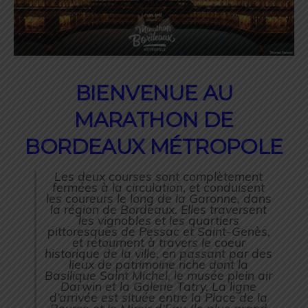
BIENVENUE AU
MARATHON DE
BORDEAUX MÉTROPOLE
Les deux courses sont complètement
fermées à la circulation, et conduisent
les coureurs le long de la Garonne, dans
la région de Bordeaux. Elles traversent
les vignobles et les quartiers
pittoresques de Pessac et Saint-Genès,
et retournent à travers le coeur
historique de la ville, en passant par des
lieux de patrimoine riche dont la
Basilique Saint Michel, le musée plein air
Darwin et la Galerie Tatry. La ligne
d’arrivée est située entre la Place de la
Bourse et le Miroir d’Eau (le plus grand