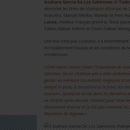
Azahara Garcia De Los Salmones
et
Tadei
décroché les titres de
champion d’Europe de 
Aranzeta, Manuel Merillas Moledo et Pere Rul
Lanne
, meilleur Français prend la 7ème pla
Fabien Nabias 64ème et Clovis Dalban More
Une fois n’est pas coutume, il a énormément pl
incroyablement boueux et les conditions du ter
nombreuses.
«Cette année encore j’avais l’impression de cou
Salomon. On ne s’habitue pas à cette ambiance s
garder en mémoire ces instants magiques et un
malgré la pluie, le brouillard et le froid, des m
coureurs. Quand on arrive dans les dernières p
ne s’écarte qu’au dernier moment pour nous lai
absolument énorme et je n’ai pas vraiment les 
Marathon de Zegama.»