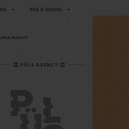
ING
BIKE & GRAVEL
gama-Aizkorri
PÜLS AGENCY