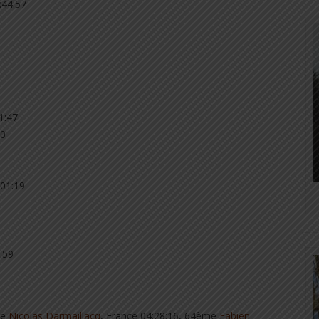
:44:57
1:47
50
:01:19
:59
me
Nicolas Darmaillacq
, France 04:28:16, 64ème
Fabien