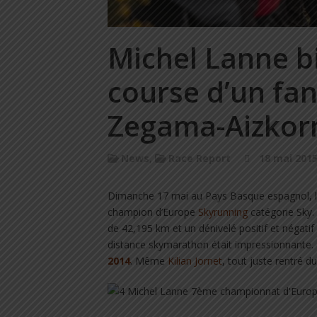
Michel Lanne bi
course d’un fa
Zegama-Aizkorr
News
,
Race Report
18 mai 201
Dimanche 17 mai au Pays Basque espagnol, 
champion d’Europe
Skyrunning
catégorie Sky.
de 42,195 km et un dénivelé positif et négatif 
distance skymarathon était impressionnante.
2014
. Même
Kilian Jornet
, tout juste rentré d