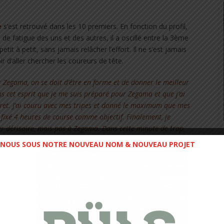
e
s’est retrouvé dans les 10 premiers. En fonction du profil,
 de fatigue des uns et des autres, il a oscillé entre la 3ème
it à petit, sans jamais relâcher l’effort. Il ne s’est jamais
r d’aller chercher les coureurs de tête.
Zegama, on se doit d’être en forme et de donner le meilleur
ns cet esprit que je me suis préparé pour Zegama et que j’ai
gret. J’ai couru avec mes tripes et donné le maximum que mes
 fixé 4 heures de course comme objectif. Finalement, je
r dérisoire, mais pas à Zegama. Dans cette minute de trop,
glissés dans le classement, me privant du Top 5. Comme on
NOUS SOUS NOTRE NOUVEAU NOM & NOUVEAU PROJET
seconde !»
 km du Buffalo Stampede Skymarathon avait tenu à cocher
 de Zegama.