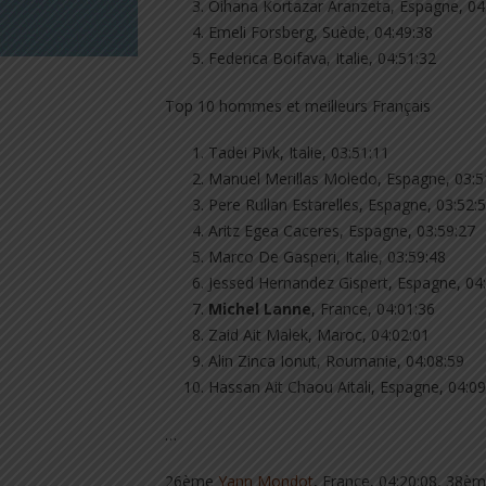
Oihana Kortazar Aranzeta, Espagne, 04
Emeli Forsberg, Suède, 04:49:38
Federica Boifava, Italie, 04:51:32
Top 10 hommes et meilleurs Français
Tadei Pivk, Italie, 03:51:11
Manuel Merillas Moledo, Espagne, 03:5
Pere Rullan Estarelles, Espagne, 03:52:
Aritz Egea Caceres, Espagne, 03:59:27
Marco De Gasperi, Italie, 03:59:48
Jessed Hernandez Gispert, Espagne, 04
Michel Lanne
, France, 04:01:36
Zaid Ait Malek, Maroc, 04:02:01
Alin Zinca Ionut, Roumanie, 04:08:59
Hassan Ait Chaou Aitali, Espagne, 04:09
…
26ème
Yann Mondot
, France, 04:20:08, 38è