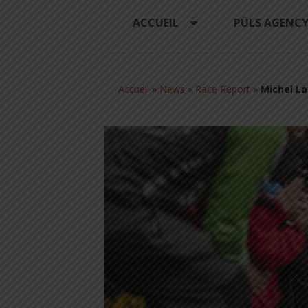
ACCUEIL
PÜLS AGENC
Accueil
»
News
»
Race Report
»
Michel La