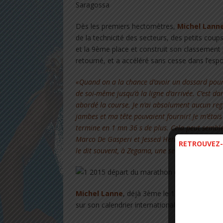
Dès les premiers hectomètres,
Michel Lann
de la technicité des secteurs, des petits coups
et la 9ème place et construit son classement pet
retourné, et a accéléré sans cesse dans l’espoi
«Quand on a la chance d’avoir un dossard pour 
de soi-même jusqu’à la ligne d’arrivée. C’est da
abordé la course. Je n’ai absolument aucun re
jambes et ma tête pouvaient fournir! Je m’étais
termine en 1 mn 36 s de plus. Cela peut semble
Marco De Gasperi et Jessed Hernandez se sont 
RETROUVEZ-
le dit souvent, à Zegama, une seconde est une 
Michel Lanne
, déjà 3ème le 12 avril du 41
sur son calendrier international le Marathon