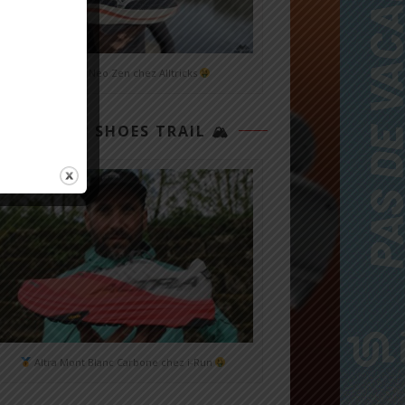
Mizuno Neo Zen chez Alltricks
TOP 3 SHOES TRAIL 🏔
Altra Mont Blanc Carbone chez i-Run