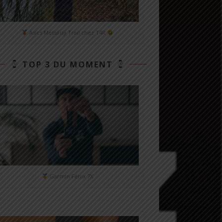
Asics MetaFuji Trail chez T4R
TOP 3 DU MOMENT
Garmin Fénix 7X