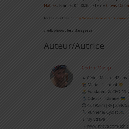
Nabias
, France, 04:40:30, 71ème
Clovis Dalb
Toutes les infos sur :
http://www.zegama-aizkorri.com/en
crédit photos :
Jordi Saragossa
Auteur/Autrice
Cédric Masip
▲ Cédric Masip - 42 ans
Marié - 1 enfant
Fondateur & CEO @tra
Odessa - Ukraine
⏱ 42.195km [RP] 2h46’5
Runner & Cyclist
⇣ My Strava ⇣
→ www.strava.com/athle