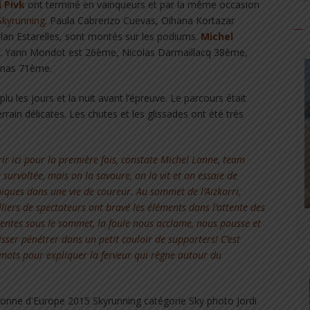
 Pivk
ont terminé en vainqueurs et par la même occasion
Skyrunning
. Paula Cabrerizo Cuevas, Oihana Kortazar
lan Estarelles, sont montés sur les podiums.
Michel
ce. Yann Mondot est 26ème, Nicolas Darmaillacq 38ème,
ynas 71ème.
u les jours et la nuit avant l’épreuve. Le parcours était
rain délicates. Les chutes et les glissades ont été très
rir ici pour la première fois, constate Michel Lanne, team
urvoltée, mais on la savoure, on la vit et on essaie de
iques dans une vie de coureur. Au sommet de l’Aizkorri,
illiers de spectateurs ont bravé les éléments dans l’attente des
entes sous le sommet, la foule nous acclame, nous pousse et
sser pénétrer dans un petit couloir de supporters! C’est
mots pour expliquer la ferveur qui règne autour du