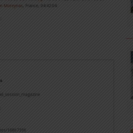
an Moreynas
, France, 04:42:04.
/
 ▲
il_session_magazine
2
tes/18867396