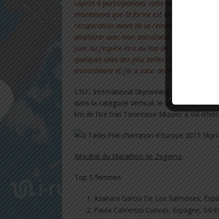
«Après 4 participations, cette course est parfai
maintenant que la forme est assez bonne mais j
récupération avant de se remettre en selle en c
améliorer avec mon entraîneur Chris Malardé. 
juin, où j’espère être au top de ma forme. Ensu
quelques unes des plus belles courses qui exist
énormément et j’ai à cœur de bien figurer.»
L’ISF, International Skyrunning Fédération, at
dans la catégorie Vertical, le 26 juin sur le KM 
km de l’Ice trail Tarentaise Mizuno à Val d’Isèr
Résultat du Marathon de Zegama:
Top 5 femmes
Azahara Garcia De Los Salmones, Espa
Paula Cabrerizo Cuevas, Espagne, 04:4