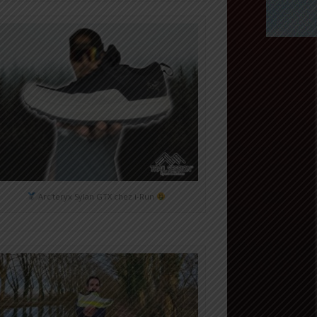
Arc'teryx Sylan GTX chez i-Run