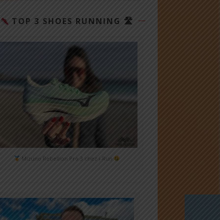
TOP 3 SHOES RUNNING 🛣
Mizuno Rebellion Pro 3 chez i-Run