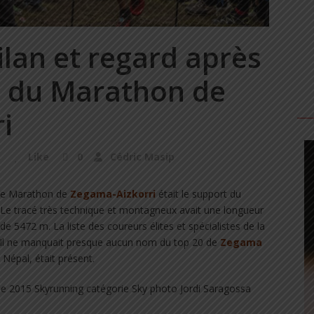
lan et regard après
n du Marathon de
i
5
Like
0
Cédric Masip
le Marathon de
Zegama-Aizkorri
était le support du
 Le tracé très technique et montagneux avait une longueur
de 5472 m. La liste des coureurs élites et spécialistes de la
 Il ne manquait presque aucun nom du top 20 de
Zegama
u Népal, était présent.