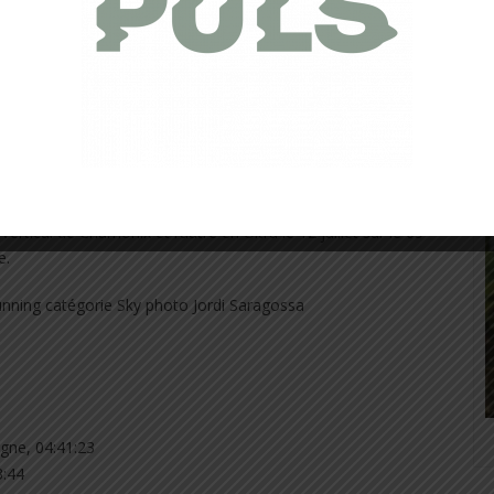
te pour savoir où j’en suis dans ma préparation. Je sais
e sais aussi que je peux faire mieux. Place à un peu de
iblant les quelques points que nous allons chercher à
Mon prochain objectif sera le Marathon du Mont Blanc, fin
ite, circuit de la Coupe du Monde de Skyrunning, avec
ent en Europe et à travers le globe. Ce challenge me motive
tribuera encore deux autres titres européens 2015, l’un
Vertical de Chamonix et l’autre en Ultra le 12 juillet sur le 65
e.
gne, 04:41:23
3:44