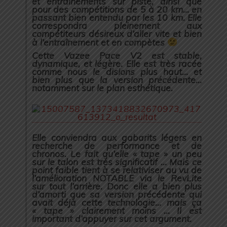
et entraînements sur piste, ainsi que
pour des compétitions de 5 à 20 km… en
passant bien entendu par les 10 km. Elle
correspondra pleinement aux
compétiteurs désireux d’aller vite et bien
à l’entraînement et en compètes
Cette Vazee Pace V2 est stable,
dynamique, et légère. Elle est très racée
comme nous le disions plus haut… et
bien plus que la version précédente…
notamment sur le plan esthétique.
Elle conviendra aux gabarits légers en
recherche de performance et de
chronos. Le fait qu’elle « tape » un peu
sur le talon est très significatif … Mais ce
point faible tient à se relativiser au vu de
l’amélioration NOTABLE via le RevLite
sur tout l’arrière. Donc elle a bien plus
d’amorti que sa version précédente qui
avait déjà cette technologie… mais ça
« tape » clairement moins … Il est
important d’appuyer sur cet argument.