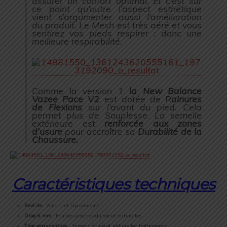
assurer un confort optimal. Et c’est sur
ce point qu’outre l’aspect esthétique
vient s’argumenter aussi l’amélioration
du produit. Le Mesh est très aéré et vous
sentirez vos pieds respirer : donc une
meilleure respirabilité.
Comme la version 1
la New Balance
Vazee Pace V2
est dotée de R
ainures
de Flexions
sur l’avant du pied. Cela
permet plus de Souplesse. La semelle
extérieure est
renforcée aux zones
d’usure
pour accroître sa
Durabilité de la
Chaussure.
Caractéristiques techniques
RevLite
: Amorti et Dynamisme
Drop 6 mm
: Foulées proches du sol et naturelles
Tige sans couture
: Support épuré et réduire les frottements