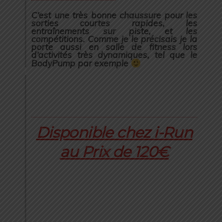
C’est une très bonne chaussure pour les
sorties courtes rapides, les
entraînements sur piste, et les
compétitions. Comme je le précisais je la
porte aussi en salle de fitness lors
d’activités très dynamiques, tel que le
BodyPump par exemple
Disponible chez i-Run
au Prix de 120€
N’oubliez pas que jusqu’au Dimanche
4 Décembre 2016 ce sont les
FRIDAYRUN chez i-Run