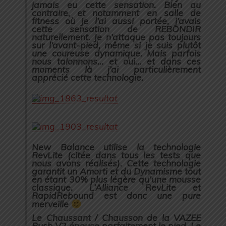
jamais eu cette sensation. Bien au
contraire, et notamment en salle de
fitness où je l’ai aussi portée, j’avais
cette sensation de REBONDIR
naturellement. Je n’attaque pas toujours
sur l’avant-pied, même si je suis plutôt
une coureuse dynamique. Mais parfois
nous talonnons… et oui… et dans ces
moments là j’ai particulièrement
apprécié cette technologie.
New Balance utilise la technologie
RevLite (citée dans tous les tests que
nous avons réalisés). Cette technologie
garantit un Amorti et du Dynamisme tout
en étant 30% plus légère qu’une mousse
classique. L’Alliance RevLite et
RapidRebound est donc une pure
merveille
Le Chaussant / Chausson de la VAZEE
Rush V2 épouse parfaitement le pied.
Le