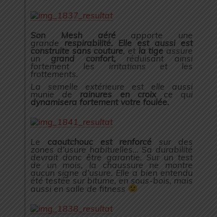
Son Mesh aéré
apporte une
grande
respirabilité. Elle est aussi est
construite sans couture
, et
la tige
assure
un
grand confort,
réduisant ainsi
fortement les irritations et les
frottements.
La semelle extérieure est elle aussi
munie de
rainures en croix
ce qui
dynamisera fortement votre foulée.
Le
caoutchouc est renforcé
sur des
zones d’usure habituelles… Sa durabilité
devrait donc être garantie. Sur un test
de un mois, la chaussure ne montre
aucun signe d’usure. Elle a bien entendu
été testée sur bitume, en sous-bois, mais
aussi en salle de fitness