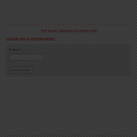
Cédric Masip
▲ Cédric Masip - 42 ans ▲
Marié - 1 enfant
Fondateur & CEO @trail_session_magazine
Odessa - Ukraine
⏱ 42.195km [RP] 2h46’52
Runner & Cyclist
⇣ My Strava ⇣
→ www.strava.com/athletes/18867396
Ma Philosophie
"Courir sur le chemin de la vie, le plus loin possible, le plus longtemps
possible. Emprunter tous les sentiers, même les impasses, le plus
important est de s’y (re)trouver".
Voir toutes les publications