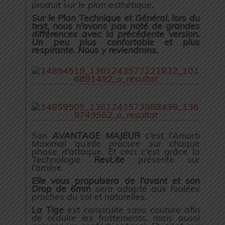
produit sur le plan esthétique.
Sur le Plan Technique et Général, lors du
test, nous n’avons pas noté de grandes
différences avec la précédente version.
Un peu plus confortable et plus
respirante. Nous y reviendrons.
Son
AVANTAGE MAJEUR
c’est l’Amorti
Maximal qu’elle procure sur chaque
phase d’attaque. Et ceci c’est grâce la
Technologie
RevLite
présente sur
l’arrière.
Elle vous propulsera de l’avant et son
Drop de 6mm
sera adapté aux foulées
proches du sol et naturelles.
La Tige
est construite sans couture afin
de réduire les frottements, mais aussi