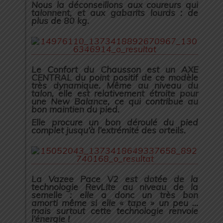
Nous la déconseillons aux coureurs qui
talonnent, et aux gabarits lourds : de
plus de 80 kg.
Le Confort du Chausson est un AXE
CENTRAL du point positif de ce modèle
très dynamique. Même au niveau du
talon, elle est relativement étroite pour
une New Balance, ce qui contribue au
bon maintien du pied.
Elle procure un bon déroulé du pied
complet jusqu’à l’extrémité des orteils.
La Vazee Pace V2 est dotée de la
technologie RevLite au niveau de la
semelle : elle a donc un très bon
amorti même si elle « tape » un peu …
mais surtout cette technologie renvoie
l’énergie !