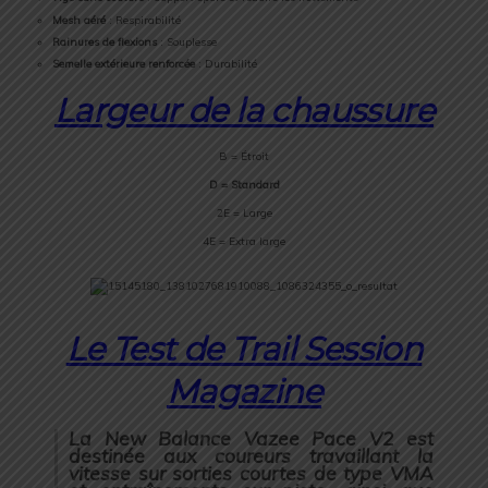
Mesh aéré
: Respirabilité
Rainures de flexions
: Souplesse
Semelle extérieure renforcée
: Durabilité
Largeur de la chaussure
B = Étroit
D = Standard
2E = Large
4E = Extra large
Le Test de Trail Session
Magazine
La New Balance Vazee Pace V2 est
destinée aux coureurs travaillant la
vitesse sur sorties courtes de type VMA