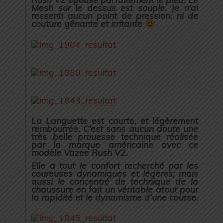
Mesh sur le dessus est souple. Je n’ai
ressenti aucun point de pression, ni de
couture gênante et irritante
La Languette est courte, et légèrement
rembourrée. C’est s
ans aucun doute une
très belle prouesse technique réalisée
par la marque américaine avec ce
modèle Vazee Rush V2.
Elle a tout le confort recherché par les
coureuses dynamiques et légères; mais
aussi le concentré de technique de la
chaussure en fait un véritable atout pour
la rapidité et le dynamisme d’une course.