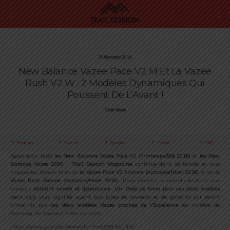
26 Novembre 2016
New Balance Vazee Pace V2 M Et La Vazee
Rush V2 W : 2 Modèles Dynamiques Qui
Poussent De L’Avant !
Cédric Masip
Partager
Tweeter
Épingler
E-mail
SMS
Après avoir testé
les New Balance Vazee Pace V1
(Printemps/Eté 2016)
et
les New
Balance Vazee 2090
…
Trail Session Magazine
continue dans sa lancée et vous
propose les retours tests de
la Vazee Pace V2 Homme (Automne/Hiver 2016)
et de
la
Vazee Rush Femme (Automne/Hiver 2016)
. Deux modèles universels destinés aux
coureurs
désirant amorti et dynamisme
.
Un Drop de 6mm pour ces deux modèles
vient déjà vous aiguiller quant aux types de coureurs et de gabarits qui seront
concernés par
ces deux modèles Vazee proches de l’Excellence
en matière de
Running, de Course à Pieds sur route.
https://www.youtube.com/watch?v=G6SiTYA1NDc