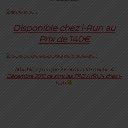
Disponible chez i-Run au
Prix de 140€
N’oubliez pas que jusqu’au Dimanche 4
Décembre 2016 ce sont les FRIDAYRUN chez i-
Run