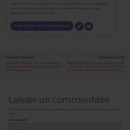
E-mail
*
Site web
Oui, ajoutez moi à votre liste de diffusion.
Retour au début