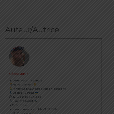
Publication Précédente
Publication Suivante
Les FRIDAYRUN De I-Run : Notre Sélection
BRUBECK SPORT : Ne Faites Surtout Pas Partie
"Approuvés" Des Derniers Produits Testés Sur
De Ceux Qui Vont Louper L'arrivée En France
Votre Web Magazine !
De Ces Produits Thermiques Au Top Du Top !
Laisser un commentaire
Votre adresse e-mail ne sera pas publiée.
Les champs obligatoires sont indiqués
avec
*
Commentaire
*
Nom
*