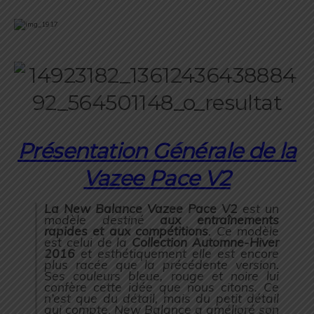
Présentation Générale de la
Vazee Pace V2
La New Balance Vazee Pace V2
est un
modèle destiné
aux entraînements
rapides et aux compétitions
. Ce modèle
est celui de la
Collection Automne-Hiver
2016
et esthétiquement elle est encore
plus racée que la précédente version.
Ses couleurs bleue, rouge et noire lui
confère cette idée que nous citons. Ce
n’est que du détail, mais du petit détail
qui compte. New Balance a amélioré son