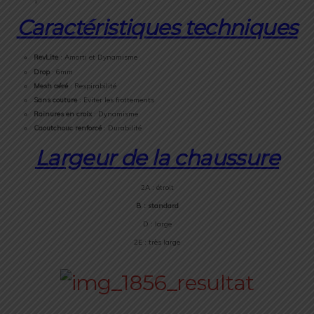
Caractéristiques techniques
RevLite
: Amorti et Dynamisme
Drop
: 6mm
Mesh
aéré
: Respirabilité
Sans couture
: Eviter les frottements
Rainures en croix
: Dynamisme
Caoutchouc renforcé
: Durabilité
Largeur de la chaussure
2A : étroit
B : standard
D : large
2E : très large