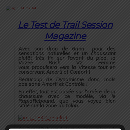
Le Test de Trail Session
Magazine
Avec son drop de 6mm pour des
sensations naturelles et un chaussant
plutôt très fin sur l’avant du pied, la
Vazee Rush V2 Femme
vous propulsera vers la Vitesse tout en
conservant Amorti et Confort !
Beaucoup de Dynamisme donc, mais
pas sans Amorti et Contrôle !
En effet, tout est basée sur l’arrière de la
chaussure avec ce modèle, via le
RapidRebound, que vous voyez bien
situé sur la zone du talon.
Ce RapidRebound c’est du Dynamisme à