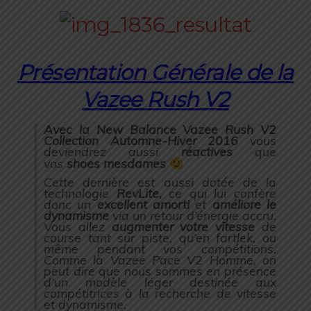
Présentation Générale de la
Vazee Rush V2
Avec la New Balance Vazee Rush V2
Collection Automne-Hiver 2016
vous
deviendrez aussi
réactives
que
vos
shoes mesdames
Cette dernière est aussi dotée de la
technologie
RevLite,
ce qui lui confère
donc un
excellent amorti
et
améliore le
dynamisme
via un retour d’énergie accru.
Vous allez
augmenter votre vitesse
de
course tant sur piste, qu’en fartlek, ou
même pendant vos compétitions.
Comme la Vazee Pace V2 Homme, on
peut dire que nous sommes en présence
d’un modèle léger destinée aux
compétitrices à la recherche de vitesse
et dynamisme.