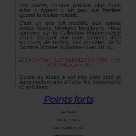
Par contre, comme précisé plus haut,
elles « tapent » un peu sur l’arrière
quand la foulée ralentit.
C’est un très joli modèle, aux coloris
assez flashy, bicolores bleu/jaune. Nous
sommes sur la Collection Printemps/Eté
2016, sachant que nous sommes déjà
en cours de testing des modèles de la
Gamme Wazee Automne/Hiver 2016…
Quant au Mesh, il est très bien aéré et
sans couture afin d’éviter les frottements
et irritations.
Points forts
Très Stable
Ultra Dynamique
Bon maintien du pied
Esthétiquement Belles