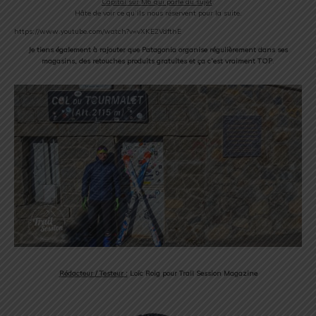
Capital sur M6 qui parle du sujet
.
Hâte de voir ce qu’ils nous réservent pour la suite.
https://www.youtube.com/watch?v=vXKE2VdfthE
Je tiens également à rajouter que Patagonia organise régulièrement dans ses
magasins, des retouches produits gratuites et ça c’est vraiment TOP
.
Rédacteur / Testeur :
Loïc Roig pour Trail Session Magazine