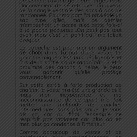
présentent l’avantage d’être larges mais
l’inconvénient de se retrouver au niveau
de la sangle ventrale des sacs à dos de
randonnée. Pour ma part j’ai privilégié un
sac type gilet, mais ce dernier
m’empêchait un accès aisé cette fois-ci
à la poche pectorale…On peut pas tout
avoir, mais c’est un point qu’il me fallait
évoquer.
La capuche est pour moi un
argument
de choix
dans l’achat d’une veste. Le
gain thermique n’est pas négligeable et
lors de la sortie ski de rando par -3 et à
proximité des canons à neige, je peux
vous garantir qu’elle protège
convenablement.
Sur cette sortie à forte production de
chaleur, la veste m’a été une grande allié
mais mon inexpérience et ma
méconnaissance de ce sport m’a fait
mettre une multitude de couches
intermédiaires sans plus-value. Je vous
dis ça, car au final l’ensemble ne
respirait pas vraiment car plus on en
met, plus ça condense à l’intérieur.
Comme beaucoup de vestes et de
doudounes plus particulièrement, on