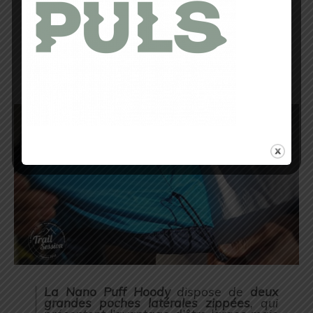
élastique en partie basse pour permettre un
ajustement optimal
de la veste lors vos pratiques
sportives. Je n’ai pas eu besoin de régler ce dernier
tant la veste est prêt du corps et bien ajustée si ce
n’est pour éviter que le vent ne s’infiltre par le
bas.
Pour mon 170 cm et mes 68 kg j’ai opté pour
une taille S et j’en suis pleinement satisfait.
La Nano Puff Hoody
dispose de
deux
grandes poches latérales zippées
, qui