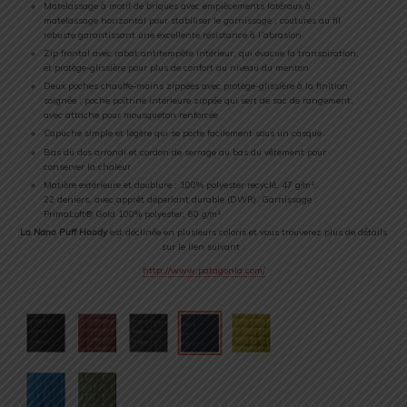
Matelassage à motif de briques avec empiècements latéraux à
matelassage horizontal pour stabiliser le garnissage ; coutures au fil
robuste garantissant une excellente résistance à l’abrasion
Zip frontal avec rabat antitempête intérieur, qui évacue la transpiration,
et protège-glissière pour plus de confort au niveau du menton
Deux poches chauffe-mains zippées avec protège-glissière à la finition
soignée ; poche poitrine intérieure zippée qui sert de sac de rangement,
avec attache pour mousqueton renforcée
Capuche simple et légère qui se porte facilement sous un casque
Bas du dos arrondi et cordon de serrage au bas du vêtement pour
conserver la chaleur
Matière extérieure et doublure : 100% polyester recyclé, 47 g/m²,
22 deniers, avec apprêt déperlant durable (DWR). Garnissage :
PrimaLoft® Gold 100% polyester, 60 g/m²
La
Nano Puff Hoody
est déclinée en plusieurs coloris et vous trouverez plus de détails
sur le lien suivant :
http://www.patagonia.com/