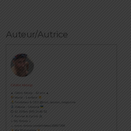
Auteur/Autrice
Cédric Masip
▲ Cédric Masip - 42 ans ▲
Marié - 1 enfant
Fondateur & CEO @trail_session_magazine
Odessa - Ukraine
⏱ 42.195km [RP] 2h46’52
Runner & Cyclist
⇣ My Strava ⇣
→ www.strava.com/athletes/18867396
Ma Philosophie