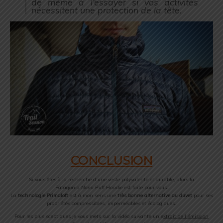
de même à l’essayer si vos activités
nécessitent une protection de la tête.
CONCLUSION
Si vous êtes à la recherche d’une veste polyvalente et durable, alors la
Patagonia
Nano Puff Hoodie
est faite pour vous.
La
technologie Primaloft
est à mon sens une
très bonne alternative au duvet
pour ses
propriétés compressibles, imperméables et écologiques.
Pour les plus sceptiques je vous mets sur la vidéo suivante un e
xtrait de l’émission