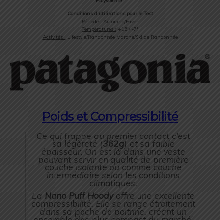
Polyvalente !
Conditions d’utilisations pour le Test
Période :
Automne/Hiver
Températures :
+15 / -7°
Activités :
Lifestyle/Randonnée Marche/Ski de Randonnée
Poids et Compressibilité
Ce qui frappe au premier contact c’est
sa légèreté (
362g
) et sa faible
épaisseur. On est là dans une veste
pouvant servir en qualité de première
couche isolante ou comme couche
intermédiaire selon les conditions
climatiques.
La
Nano Puff Hoody
offre une excellente
compressibilité. Elle se range étroitement
dans sa poche de poitrine, créant un
ensemble des plus compact du marché.