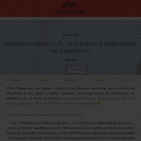
20 Janvier 2017
Patagonia Nano Puff : La Doudoune Polyvalente
Par Excellence !
Cédric Masip
Partager
Tweeter
Épingler
E-mail
SMS
Porter Patagonia
,
c’est porter l’Histoire d’une Marque renommée dans le milieu de
l’Escalade et des Sports Outdoor. Durables, Eco-Responsables et Techniques, les
vêtements de la firme Américaine
sont des produits de Qualité que je me suis
empressé de tester, et ce fut PLUS qu’une Bonne Expérience
https://www.youtube.com/watch?v=b7PXIZkHynA
Chez Trail Session on aime tous les sports, et c’est dans un cadre idyllique que nous
avons profité de l’expérience de Marc (BM coaching) pour s’initier au ski de randonnée.
Équipé du best-seller de la marque, la Nano Puff Hoody, la découverte de cette discipline
ne fut que plus agréable. Tout d’abord, voici quelques explications sur l’aspect technique