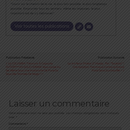
"Courir sur le chemin de la vie, le plus loin possible, le plus longtemps
possible. Emprunter tous les sentiers, même les impasses, le plus
important est de s’y (re)trouver".
Voir toutes les publications
Publication Précédente
Publication Suivante
La COLUMBIA Titanium À Capuche
La Arc'teryx Proton LT Hoody : Par "Toutatix" !
OUTDRY™ EX GOLD HOMME Vous Laisse Au
Une Isolation Thermique Contre Le Grand
Sec Même Sous Une Avalanche De Pluie Ou
Froid Sans Surchauffer !
Sous Des Trombes De Neige ! ! !
Laisser un commentaire
Votre adresse e-mail ne sera pas publiée.
Les champs obligatoires sont indiqués
avec
*
Commentaire
*