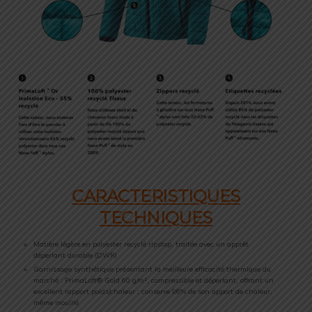
CARACTERISTIQUES
TECHNIQUES
Matière légère en polyester recyclé ripstop, traitée avec un apprêt
déperlant durable (DWR)
Garnissage synthétique présentant la meilleure efficacité thermique du
marché : PrimaLoft® Gold 60 g/m², compressible et déperlant, offrant un
excellent rapport poids/chaleur ; conserve 96% de son apport de chaleur,
même mouillé