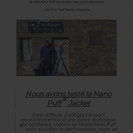
de cette Nano Puff Hoody pour ceux qui la découvrent.
Loïc Pour Trail Session Magazine
Nous avons testé la Nano
®
Puff
Jacket
Il est difficile d’alléger l’impact
environnemental d’une pièce technique
de confiance comme la VesteNano Puff
®
sans sacrifier la performance, mais on