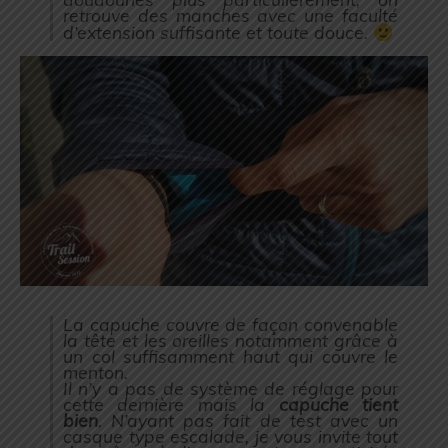
retrouve des manches avec une faculté
d’extension suffisante et toute douce.
La capuche couvre de façon convenable
la tête et les oreilles notamment grâce à
un col suffisamment haut qui couvre le
menton.
Il n’y a pas de système de réglage pour
cette dernière mais la
capuche tient
bien
. N’ayant pas fait de test avec un
casque type escalade, je vous invite tout