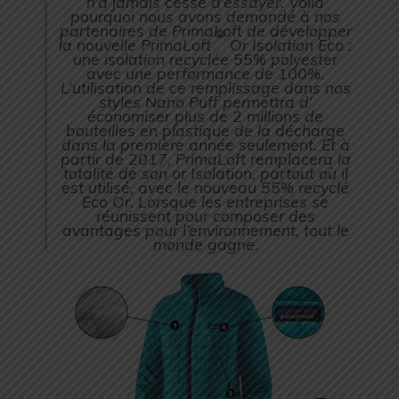
n’a jamais cessé d’essayer. Voilà
pourquoi nous avons demandé à nos
partenaires de PrimaLoft de développer
®
la nouvelle PrimaLoft
Or Isolation Eco :
une isolation recyclée 55% polyester
avec une performance de 100%.
L’utilisation de ce remplissage dans nos
styles Nano Puff permettra d’
économiser plus de 2 millions de
bouteilles en plastique de la décharge
dans la première année seulement. Et à
partir de 2017, PrimaLoft remplacera la
totalité de son or Isolation, partout où il
est utilisé, avec le nouveau 55% recyclé
Eco Or. Lorsque les entreprises se
réunissent pour composer des
avantages pour l’environnement, tout le
monde gagne.