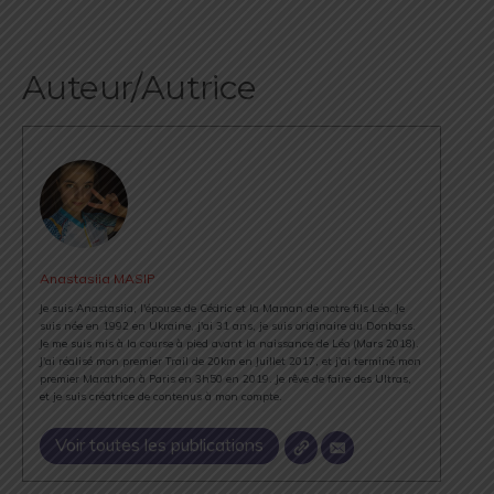
Auteur/Autrice
Anastasiia MASIP
Je suis Anastasiia, l'épouse de Cédric et la Maman de notre fils Léo. Je
suis née en 1992 en Ukraine, j'ai 31 ans, je suis originaire du Donbass.
Je me suis mis à la course à pied avant la naissance de Léo (Mars 2018).
J'ai réalisé mon premier Trail de 20km en Juillet 2017, et j'ai terminé mon
premier Marathon à Paris en 3h50 en 2019. Je rêve de faire des Ultras,
et je suis créatrice de contenus à mon compte.
Voir toutes les publications