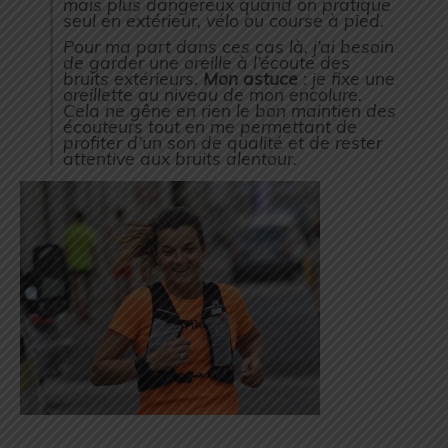
mais plus dangereux quand on pratique
seul en extérieur, vélo ou course à pied.
Pour ma part dans ces cas là, j’ai besoin
de garder une oreille à l’écoute des
bruits extérieurs.
Mon astuce
: je fixe une
oreillette au niveau de mon encolure.
Cela ne gêne en rien le bon maintien des
écouteurs tout en me permettant de
profiter d’un son de qualité et de rester
attentive aux bruits alentour.