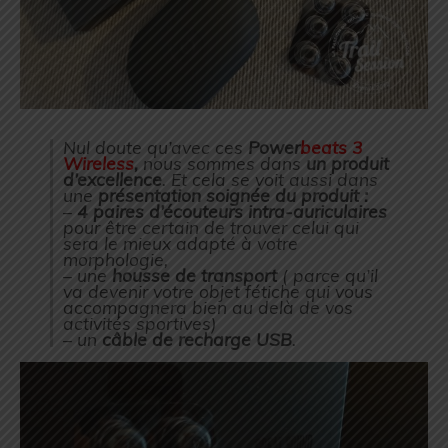
Nul doute qu’avec ces
Power
beats 3
Wireless
,
nous sommes dans
un produit
d’excellence
. Et cela se voit aussi dans
une
présentation soignée du produit :
–
4 paires d’écouteurs intra-auriculaires
pour être certain de trouver celui qui
sera le mieux adapté à votre
morphologie,
– une
housse de transport
( parce qu’il
va devenir votre objet fétiche qui vous
accompagnera bien au delà de vos
activités sportives)
– un
câble de recharge USB
.