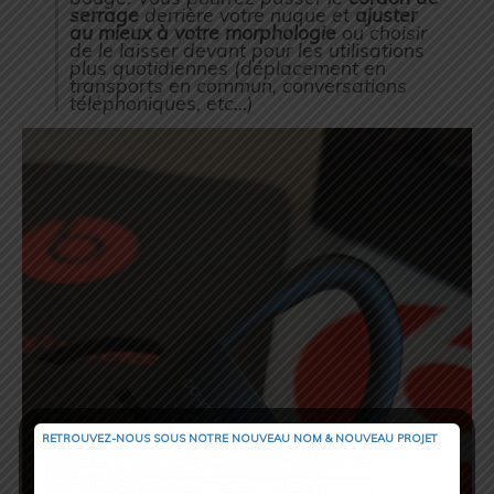
serrage
derrière votre nuque et
ajuster
au mieux à votre morphologie
ou choisir
de le laisser devant pour les utilisations
plus quotidiennes (déplacement en
transports en commun, conversations
téléphoniques, etc…)
RETROUVEZ-NOUS SOUS NOTRE NOUVEAU NOM & NOUVEAU PROJET