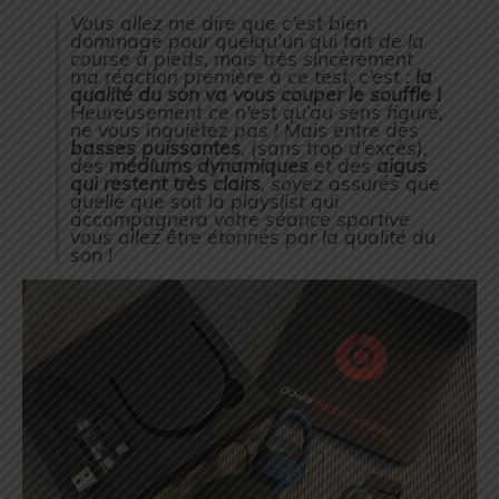
Vous allez me dire que c’est bien
dommage pour quelqu’un qui fait de la
course à pieds, mais très sincèrement
ma réaction première à ce test, c’est :
la
qualité du son va vous couper le souffle !
Heureusement ce n’est qu’au sens figuré,
ne vous inquiétez pas ! Mais entre des
basses puissantes
, (sans trop d’excès),
des
médiums dynamiques
et des
aigus
qui restent très clairs
, soyez assurés que
quelle que soit la playslist qui
accompagnera votre séance sportive
vous allez être étonnés par la qualité du
son !