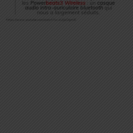
les
Power
beats3 Wireless
: un
casque
audio intra-auriculaire bluetooth
qui
nous a largement séduits.
https://www.youtube.com/watch?v=-xUJjaOgmIE