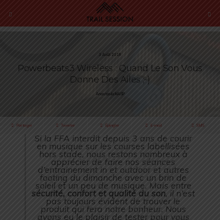
3 Août 2018
Powerbeats3 Wireless : Quand Le Son Vous
Donne Des Ailes ;-)
Anastasiia MASIP
Partager
Tweeter
Épingler
E-mail
SMS
Si la FFA interdit depuis 3 ans de courir
en musique sur les courses labellisées
hors stade, nous restons nombreux à
apprécier de faire nos séances
d’entrainement in et outdoor et autres
footing du dimanche avec un brin de
soleil et un peu de musique. Mais entre
sécurité, confort et qualité du son
, il n’est
pas toujours évident de trouver le
produit qui fera notre bonheur. Nous
avons eu le plaisir de tester pour vous