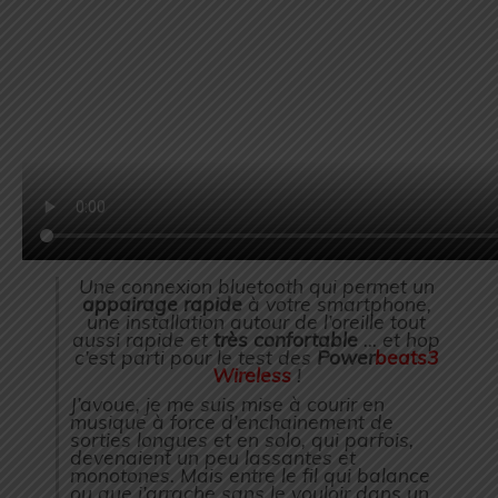
Une connexion bluetooth qui permet un
appairage rapide
à votre smartphone,
une installation autour de l’oreille tout
aussi rapide et
très confortable
… et hop
c’est parti pour le test des
Power
beats3
Wireless
!
J’avoue, je me suis mise à courir en
musique à force d’enchainement de
sorties longues et en solo, qui parfois,
devenaient un peu lassantes et
monotones. Mais entre le fil qui balance
ou que j’arrache sans le vouloir dans un