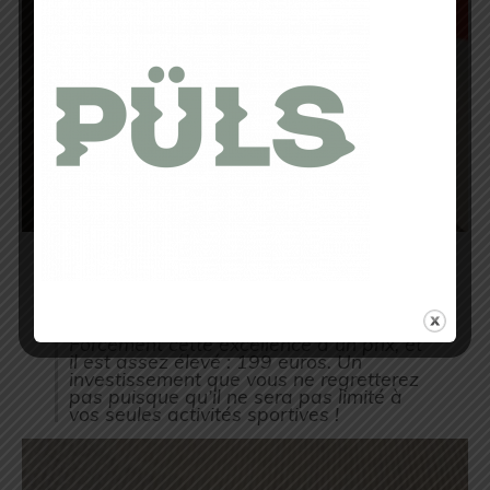
Si la
qualité du son
reste l’
atout majeur
de ces écouteurs, leur
résistance à l’eau
et à la transpiration
est aussi une qualité
qui retiendra l’attention des sportifs.
Forcément cette excellence a un prix, et
il est assez élevé : 199 euros. Un
investissement que vous ne regretterez
pas puisque qu’il ne sera pas limité à
vos seules activités sportives !