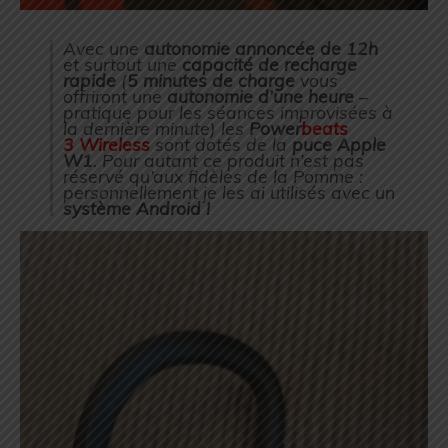
Avec une
autonomie annoncée de 12h
et surtout une
capacité de recharge
rapide
(
5 minutes de charge
vous
offriront une
autonomie d’une heure
–
pratique pour les séances improvisées à
la dernière minute) les
Power
beats
3 Wireless
sont dotés de la
puce Apple
W1
. Pour autant ce produit n’est pas
réservé qu’aux fidèles de la Pomme :
personnellement je les ai utilisés avec un
système Android !