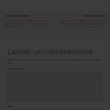
Publication Précédente
Publication Suivante
La Traversée Du Continent Américain À
Salomon XA ELEVATE : Elevez Votre Jeu En
Vélo (partie 2) : La Fin Du Rêve Canadien…
Toute Confiance Et Repoussez Les Limites De
Let’s Go USA !
Vos Aventures !!!
Laisser un commentaire
Votre adresse e-mail ne sera pas publiée.
Les champs obligatoires sont indiqués
avec
*
Commentaire
*
Nom
*