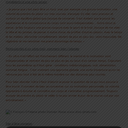
Ingrédients d’une ultra saison
:
« Je pense que c’est peut-être un tout, avec par exemple une grosse motivation, une
volonté de prendre du plaisir sur mes courses, d’essayer d’y aller sans pression et
surtout un équilibre global que j’essaye de conserver. Il est évident que le passé, les
expériences et la connaissance du corps sont aussi indispensables…. Autre atout je
pense : je fais toujours une grosse coupure avec le sport et le trail. J’essaye de me vider
la tête et les jambes, de penser à autre chose, de profiter d’autres plaisirs. Avec le temps
et les médias, décrocher complètement, devient de plus en plus dur, voire impossible. Me
régénérer et me remotiver me prend davantage de temps. »
Particularités d’un ultra-trail, comment bien l’aborder
:
« En ultra-trail l’effort est franchement différent, le mental et la motivation sont
indispensables et rentrent de plus en plus en jeu au bout d’un certain temps. S’ajoutent
tous les paramètres qu’il faut gérer : conditions météorologiques, nuit, alimentation,
sommeil, fatigue… C’est vraiment une approche globale, une sorte d’aventure qu’on ne
retrouve pas tout à fait de la même manière sur des distances plus courtes.
Pour bien aborder l’ultra il faut d’abord se poser la question de ce qui nous pousse à
être inscrit. Il convient de bien se concentrer sur sa motivation personnelle, sa volonté,
apprendre à écouter et connaître son corps et s’entraîner progressivement. Toujours
essayer de prendre du plaisir et veiller à ne pas arriver le jour de la course usé par son
entraînement. »
Fier d’être vigneron
: