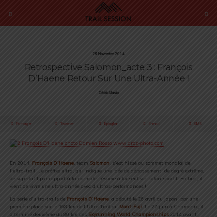
26 Novembre 2014
Retrospective Salomon_acte 3 : François
D’Haene Retour Sur Une Ultra-Année !
Cédric Masip
Partager
Tweeter
Épingler
E-mail
SMS
En 2014,
François D’Haene
, team
Salomon
, s’est hissé au sommet mondial de
l’ultra-trail. Le préfixe ultra, qui indique une idée de dépassement, de degré extrême,
de superlatif par rapport à la normale, résume à lui seul son bilan sportif. En bref, il
vient de vivre une ultra-année avec d’ultras-performances !
La série d’ultra-trails de
François D’Haene
, a débuté le 26 avril au Japon, par une
première place sur le 168 km de l’Ultra Trail du
Mont-Fuji
. Le 27 juin à Chamonix, il
a terminé deuxième du 80 km des
Skyrunning World Championships
2014 avant