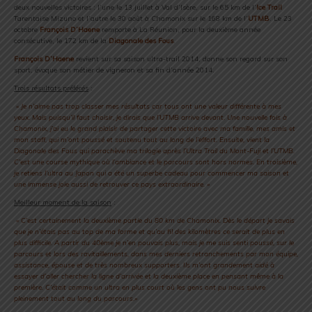
deux nouvelles victoires : l’une le 13 juillet à Val d’Isère, sur le 65 km de l’
Ice Trail
Tarentaise Mizuno et l’autre le 30 août à Chamonix sur le 168 km de l’
UTMB
. Le 23
octobre
François D’Haene
remporte à La Réunion, pour la deuxième année
consécutive, le 172 km de la
Diagonale des Fous
.
François D’Haene
revient sur sa saison ultra-trail 2014, donne son regard sur son
sport, évoque son métier de vigneron et sa fin d’année 2014.
Trois résultats préférés
:
«
Je n’aime pas trop classer mes résultats car tous ont une valeur différente à mes
yeux. Mais puisqu’il faut choisir, je dirais que l’UTMB arrive devant. Une nouvelle fois à
Chamonix, j’ai eu le grand plaisir de partager cette victoire avec ma famille, mes amis et
mon staff, qui m’ont poussé et soutenu tout au long de l’effort. Ensuite, vient la
Diagonale des Fous qui parachève ma trilogie après l’Ultra Trail du Mont-Fuji et l’UTMB.
C’est une course mythique où l’ambiance et le parcours sont hors normes. En troisième,
je retiens l’ultra au Japon qui a été un superbe cadeau pour commencer ma saison et
une immense joie aussi de retrouver ce pays extraordinaire.
»
Meilleur moment de la saison
:
« C’est certainement la deuxième partie du 80 km de Chamonix. Dès le départ je savais
que je n’étais pas au top de ma forme et qu’au fil des kilomètres ce serait de plus en
plus difficile. A partir du 40ème je n’en pouvais plus, mais je me suis senti poussé, sur le
parcours et lors des ravitaillements, dans mes derniers retranchements par mon équipe,
assistance, épouse et de très nombreux supporters. Ils m’ont grandement aidé à
essayer d’aller chercher la ligne d’arrivée et la deuxième place en pensant même à la
première. C’était comme un ultra en plus court où les gens ont pu nous suivre
pleinement tout au long du parcours.»