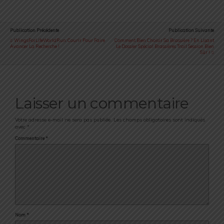
Publication Précédente
Publication Suivante
WingsForLifeWorldRun: Courir Pour Faire
Comment Bien Choisir Sa Brassière ? En Lisant
Avancer La Recherche !
Le Dossier Spécial Brassières Trail Session Bien
Sûr !
Laisser un commentaire
Votre adresse e-mail ne sera pas publiée.
Les champs obligatoires sont indiqués
avec
*
Commentaire
*
Nom
*