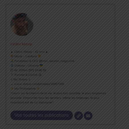
Cédric Masip
▲ Cédric Masip - 42 ans ▲
Marié - 1 enfant
Fondateur & CEO @trail_session_magazine
Odessa - Ukraine
⏱ 42.195km [RP] 2h46’52
Runner & Cyclist
⇣ My Strava ⇣
→ www.strava.com/athletes/18867396
Ma Philosophie
"Courir sur le chemin de la vie, le plus loin possible, le plus longtemps
possible. Emprunter tous les sentiers, même les impasses, le plus
important est de s’y (re)trouver".
Voir toutes les publications