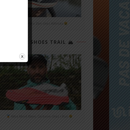
Mizuno Neo Zen chez Alltricks
TOP 3 SHOES TRAIL 🏔
Altra Mont Blanc Carbone chez i-Run