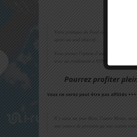
OPTION 1
Votre pratique du Trail est orientée plaisir
après un seul objectif…
Vous prenez l’option d’une saison printem
avec un rendement à 85/90% du maximum d
Pourrez profiter ple
Vous
ne serez peut être pas affûtés +++
Il y aura un jour Bien, l’autre Moins, mai
une source de pression qu’une saison ave