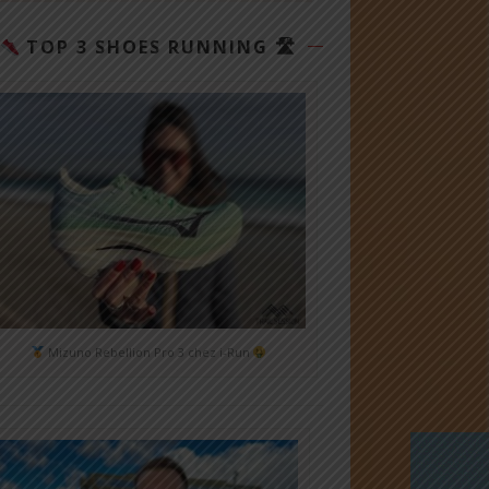
TOP 3 SHOES RUNNING 🛣
Mizuno Rebellion Pro 3 chez i-Run