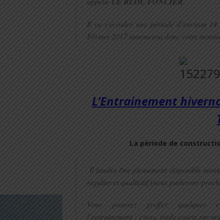
appelle
LE BLOC FONCIER.
Il va s’écouler
une période d’environ 14 à
Février 2017 annoncera donc votre monté
L’Entrainement hivern
La
période de constructio
I
l faudra être pleinement
disponible ment
régulier et qualitatif (nous parlerons pro
Vous pourrez greffer
quelques 
l’entrainement : cross, trails courts sur nei