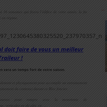
 16 semaines qui fixera l’édifice de votre année, la fin
e en régime.
al
doit
faire de vous un meilleur
Traileur !
n sera un temps fort de votre saison.
alement et physiquement pour accomplir un entrainement
chainement du contenu) durant ce Bloc foncier.
courses pour rompre avec la monotonie de
ge,
verticales en ski alpi, etc …