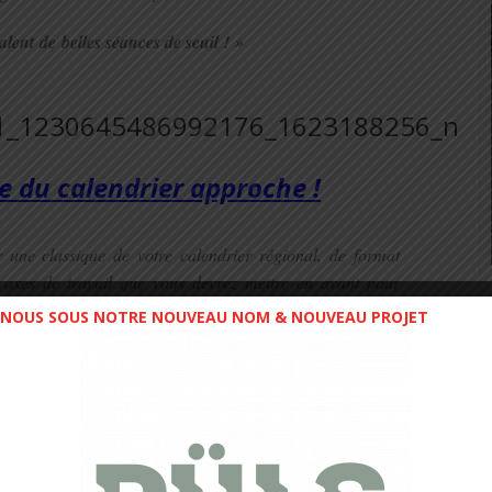
alent
de
belles séances de seuil ! »
e du calendrier approche !
 une classique de votre calendrier régional, de format
s axes de travail que vous devrez mettre en avant pour
NOUS SOUS NOTRE NOUVEAU NOM & NOUVEAU PROJET
c un temps de référence pour vous
donner un élément de
choix, plusieurs options s’offrent à
vous …