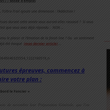
2017 / Mode d’emploi
 l’Ultra-Trail ajoute une dimension : l’Addiction !
écues durant cette année vous auront-elles rassasié ?
S
i vous
c’est que vous avez déjà répondu :
NON …
nu le plaisir et l’émotion de la finish line ? Ou
un sentiment
déjà été évoqué
(mon dernier article)
…
futures épreuves, commencez à
ire votre plan :
bord le Foncier «
mois de novembre leur Préparation Générale, que l’on