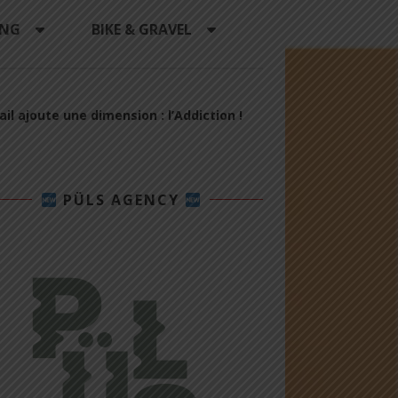
ING
BIKE & GRAVEL
il ajoute une dimension : l’Addiction !
PÜLS AGENCY