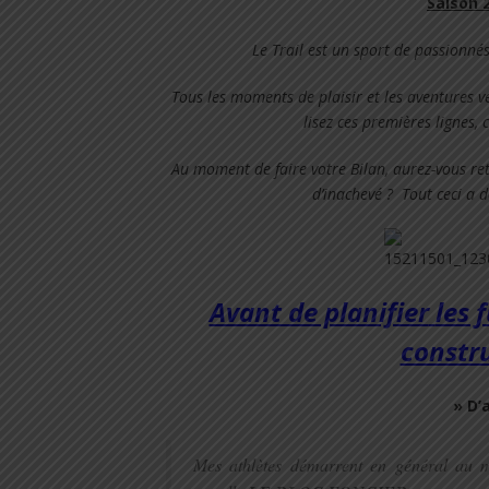
Saison 
Le Trail est un sport de passionnés,
Tous les moments de plaisir et les aventures v
lisez ces premières lignes, 
Au moment de faire votre Bilan, aurez-vous rete
d’inachevé ?
T
out ceci a 
Avant de planifier
les 
constru
» D’a
Mes athlètes démarrent en général au 