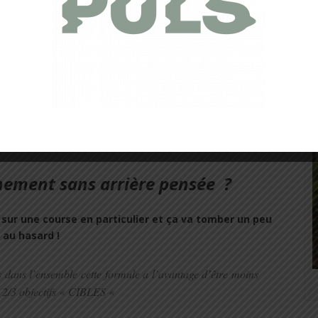
/ La
Saison de forme
, et vous ne voulez pas sacrifier votre année
à courir
ps-été-automne qui surfe
sur la forme du foncier acquis
e votre potentiel !
inement sans arrière pensée
?
 sur une course en particulier et ça va tomber un peu
au hasard !
s dans l’ensemble cette formule a l’avantage d’être moins
c 2/3 objectifs « CIBLES «