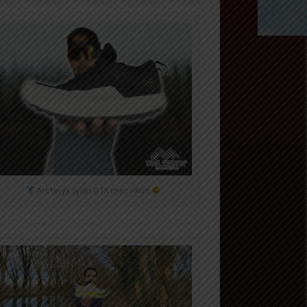
Arc'teryx Sylan GTX chez i-Run