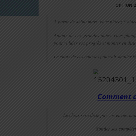
OPTION 2
A partir de début mars, vous placez 3 objec
Autour de ces grandes dates, vous planif
pour valider vos progrès et monter en dist
Le choix de ces courses pourrait simuler les 
Comment ch
Le choix sera dicté par vos envies mai
S
onder ses compéten