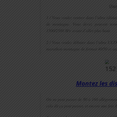
Quel
1 / Vous voulez rentrer dans l’ultra (dist
de montagne. Vous devez pouvoir term
1500/2500 M+ avant d’aller plus haut.
2 / Vous voulez débuter dans l’ultra UL
marathon montagne de format 40/50 et
au
Montez les di
On ne peut passer de 80 à 160 allègremen
cela dit ça peut passer, et encore une fois 