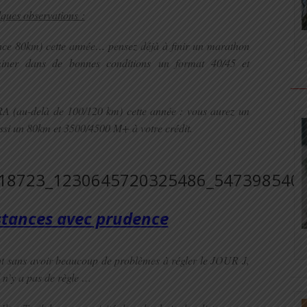
ques observations :
ance 80km)
cette année… pensez déjà à finir un marathon
iner dans de bonnes conditions
un format 40/45 et
TRA (au-delà de 100/120 km)
cette année : vous aurez
un
ssi un 80km et 3500/4500 M+ à votre crédit.
stances avec prudence
t sans avoir beaucoup de problèmes à régler le JOUR J,
il n’y a pas de règle …