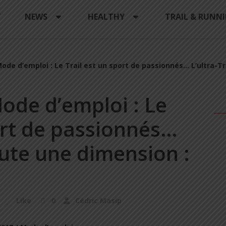
Y
NEWS
HEALTHY
TRAIL & RUNN
Mode d’emploi : Le Trail est un sport de passionnés… L’ultra-Tra
ode d’emploi : Le
ort de passionnés…
joute une dimension :
Like
0
Cédric Masip