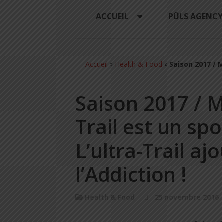
ACCUEIL
PÜLS AGENC
Accueil
»
Health & Food
»
Saison 2017 / 
Saison 2017 / M
Trail est un sp
L’ultra-Trail a
l’Addiction !
Health & Food
25 novembre 2016