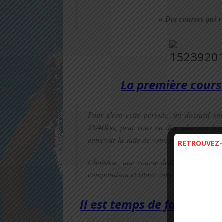
« Des courses qui v
La première cours
Pour clore cette période,
un dossard sur
25/40km, peut vous en dire plus sur
le
entrevoir la suite de votre préparation.
RETROUVEZ-
Choisissez une course déjà effectuée ave
comparaison et situer votre niveau …
Il est temps de faire des 