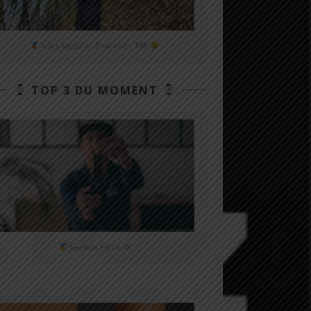
Asics MetaFuji Trail chez T4R
TOP 3 DU MOMENT
Garmin Fénix 7X