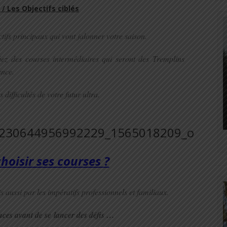
 / Les
O
bjectifs ciblés
tifs principaux qui vont jalonner votre saison.
iez des
courses intermédiaires qui seront des
Tremplins
ance.
difficultés de votre futur ultra.
oisir ses courses ?
s aussi par les impératifs professionnels et familiaux.
ces avant de se
lancer des défis …