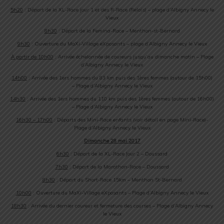
5h20
: Départ de la XL-
Race
jour 1 et des R-
Race
(Relais) – plage d’Albigny Annecy le
Vieux
8h30
: Départ de la Femina-
Race
– Menthon-st-Bernard
9h30
: Ouverture du
MaXi
-Village eXposants – plage d’Albigny Annecy le Vieux
À partir de 10h00
: Arrivée échelonnée de coureurs jusqu’au dimanche matin – Plage
d’Albigny Annecy le Vieux
14h00
: Arrivée des 1ers hommes du 83 km puis des 1ères femmes (autour de 15h00)
– Plage d’Albigny Annecy le Vieux
14h30
: Arrivée des 1ers hommes du 110 km puis des 1ères femmes (autour de 16h00)
– Plage d’Albigny Annecy le Vieux
16h30 – 17h00
: Départs des Mini-
Race
enfants (voir détail en page Mini-
Race
)-
Plage d’Albigny Annecy le Vieux
Dimanche 28 mai 2017
6h30
: Départ de la XL-
Race
Jour 2 – Doussard
7h30
: Départ de la Marathon-
Race
– Doussard
8h30
: Départ du Short-
Race
15km – Menthon St-Bernard
10h00
: Ouverture du
MaXi
-Village eXposants – Plage d’Albigny Annecy le Vieux
18h30
: Arrivée du dernier coureur et fermeture des courses – Plage d’Albigny Annecy
le Vieux