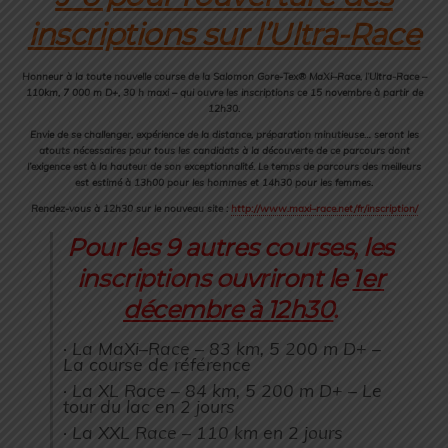
inscriptions sur l’Ultra-
Race
Honneur à la toute nouvelle course de la Salomon Gore-Tex®
MaXi
–
Race
, l’Ultra-
Race
–
110km, 7 000 m D+, 30 h
maxi
– qui ouvre les inscriptions ce 15 novembre à partir de
12h30.
Envie de se challenger, expérience de la distance, préparation minutieuse… seront les
atouts nécessaires pour tous les candidats à la découverte de ce parcours dont
l’exigence est à la hauteur de son exceptionnalité. Le temps de parcours des meilleurs
est estimé à 13h00 pour les hommes et 14h30 pour les femmes.
Rendez-vous à 12h30 sur le nouveau site :
http://www.
maxi
–
race
.net/fr/in
scription/
Pour les 9 autres courses, les
inscriptions ouvriront le
1er
décembre à 12h30
.
· La
MaXi
–
Race
– 83 km, 5 200 m D+ –
La course de référence
· La XL
Race
– 84 km, 5 200 m D+ – Le
tour du lac en 2 jours
· La XXL
Race
– 110 km en 2 jours