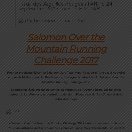
· Trail des Aiguilles Rouges (TAR) le 24
septembre 2017 avec le P’tit TAR
Salomon Over the
Mountain Running
Challenge 2017
Pour sa prochaine édition la Salomon Gore-Tex®
Maxi
–
Race
, sera l’une des 2 nouvelles
étapes de l’édition, avec La Bouillonante, à intégrer le calendrier du Salomon Over the
Mountain Running Challenge 2017.
Le challenge évoluera sur les pentes du Ventoux, de l’Ardenne Belge, sur les cimes
autour du lac d’Annecy, les contreforts du Mont-Blanc, ceux du Pic d’Aneto et de la
vallée de l’Ubaye.
Le Salomon Over the Mountain Running Challenge 2017 c’est six courses sur six mois.
Pour une distance identique Homme, Femme et Espoir, trois classements : un scratch