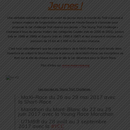
Jeunes !
Une véritable volonté de mettre en avant les jeunes dans le monde du Trail a poussé 4
acteurs majeurs de l’organisation de course en Haute-Savoie à s’associer pour
proposer le 1er challenge Trail réservé aux jeunes. « The Young Trail Challenge »
s’adresse à tous les jeunes trailers des catégories Cadets (nés en 2000 et 2001), Juniors
(nés en 1998 et 1999) et Espoirs (nés en 1995 à 1997) et leur propose 4 courses d’un
parcours de 15 km et 1 000 m D+ environ chacune.
C’est tout naturellement que les organisateurs de la
MaXi
–
Race
se sont lancés dans
l’aventure en créant la Short-
Race
sur le parcours de la
MaXi
–
Race
. Les inscriptions se
font sur le site de chaque course et dès le 1er décembre pour la Short
Race
.
Plus d’infos sur
www.
maxi
–
race
.org
Les courses du Young Trail Challenge
:
·
MaXi
–
Race
du 26 au 29 mai 2017 avec
la Short-
Race
· Marathon du Mont-Blanc du 22 au 25
juin 2017 avec la Young
Race
Marathon
· UTMB® du 28 août au 3 septembre
2017 avec la
#YCC