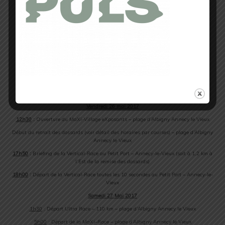
Une des plus belles vallées des Alpes du Sud.
www.ubaye-trail.fr
Plus d’infos :
http://www.overthemountain.fr/
https://www.facebook.com/overt
hemountainrunningchallenge/
PROGRAMME
Vendredi 26 mai 2017
12h30
:
Ouverture du
MaXi
-Village eXposants – plage d’Albigny Annecy le Vieux
Début du retrait des dossards (voir détail des horaires par courses) – plage d’Albigny
Annecy le Vieux
17h50
:
Briefing de la Vertical-
Race
au Petit Port – Annecy-le-Vieux (soit à 1,2 km à
l’Est de la remise des dossards)
18h00
:
Départ de la Vertical-
Race
toutes les 10 secondes au Petit Port – Annecy-le-
Vieux
Samedi 27 Mai 2017
1h30
: Départ Ultra
Race
– 110 km – plage d’Albigny Annecy le Vieux
5h00
: Départ de la
MaXi
–
Race
– plage d’Albigny Annecy le Vieux