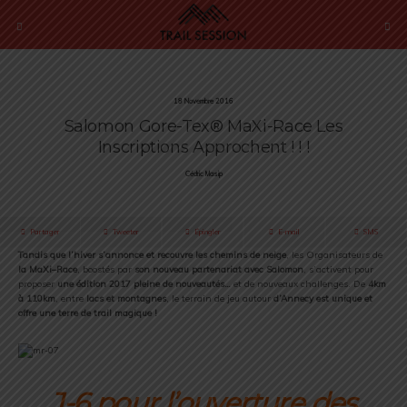
18 Novembre 2016
Salomon Gore-Tex® MaXi-Race Les
Inscriptions Approchent ! ! !
Cédric Masip
Partager
Tweeter
Épingler
E-mail
SMS
Tandis que l’hiver s’annonce et recouvre les chemins de neige
, les Organisateurs de
la
MaXi
–
Race
, boostés par
son nouveau partenariat avec Salomon
, s’activent pour
proposer
une édition 2017 pleine de nouveautés…
et de nouveaux challenges. De
4km
à 110km
, entre
lacs et montagnes
, le terrain de jeu autour
d’Annecy est unique et
offre une terre de trail magique !
J-6 pour l’ouverture des