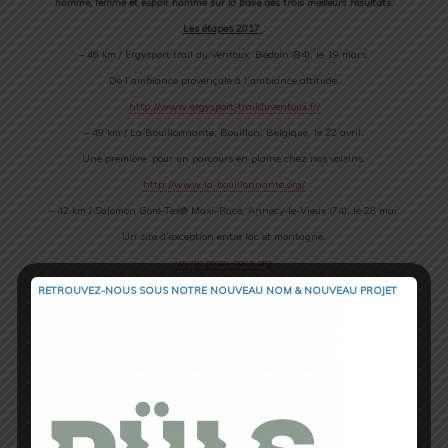
homme, femme et espoir homme sur la base des trois meilleurs résultats.
Les étapes 2017
:
– 46 km / Ergysport trail du Ventoux, Bédoin (84), le 19 mars.
De l’ambiance provençale à l’ambiance altitude.
http://www.ergysport-trailduve
ntoux.fr/
– 49 km / La Bouillonnante, Bouillon, Belgique, le 22 avril.
Une première, pour un parcours en plaine chez nos voisins.
http://www.la-bouillonnante.or
g/
– 42 km / Salomon Gore-Tex®
Maxi
–
Race
, Annecy-le-Vieux (74), le 28 mai.
Un site d’exception entre lac et montagne.
www.
maxi
–
race
.org
– 42 km / Marathon du Mont-Blanc, Chamonix (74), le 25 juin.
RETROUVEZ-NOUS SOUS NOTRE NOUVEAU NOM & NOUVEAU PROJET
Un parcours mythique au cœur du massif du mont Blanc.
www.marathonmontblanc.fr
– 45 km / Luchon Aneto Trail, Luchon (31), les 8 et 9 juillet.
Un trail sur les traces des pionniers ayant gravi le Pic d’Aneto.
www.luchonanetotrail.fr
– 42 km / Ubaye Trail Salomon, Barcelonnette (04), le 6 août.