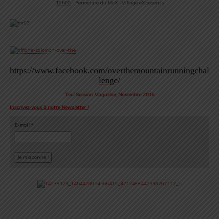
19h00
: Fermeture du
MaXi
-Village eXposants
https://www.facebook.com/overthemountainrunningchal
lenge
/
Trail Session Magazine, Novembre 2016
Inscrivez-vous à notre Newsletter !
E-mail
*