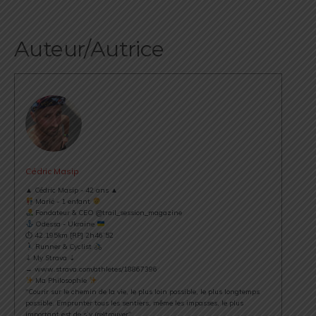
Auteur/Autrice
Cédric Masip
▲ Cédric Masip - 42 ans ▲
Marié - 1 enfant
Fondateur & CEO @trail_session_magazine
Odessa - Ukraine
⏱ 42.195km [RP] 2h46’52
Runner & Cyclist
⇣ My Strava ⇣
→ www.strava.com/athletes/18867396
Ma Philosophie
"Courir sur le chemin de la vie, le plus loin possible, le plus longtemps
possible. Emprunter tous les sentiers, même les impasses, le plus
important est de s’y (re)trouver".