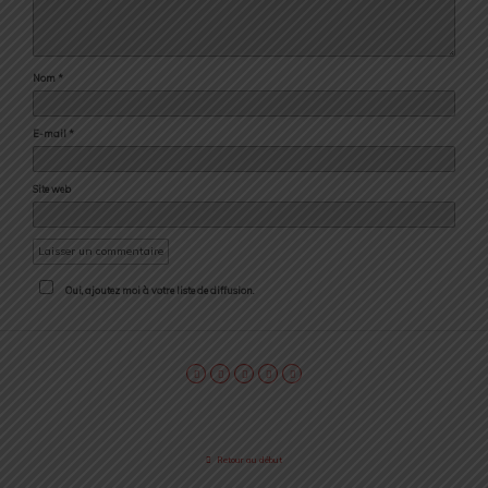
Nom
*
E-mail
*
Site web
Oui, ajoutez moi à votre liste de diffusion.
Retour au début