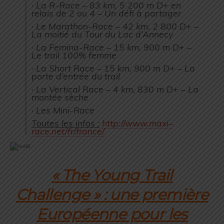
· La R-
Race
– 83 km, 5 200 m D+ en
relais de 2 ou 4 – Un défi à partager
· Le Marathon-
Race
– 42 km, 2 800 D+ –
La moitié du Tour du Lac d’Annecy
· La Femina-
Race
– 15 km, 900 m D+ –
Le trail 100% femme
· La Short
Race
– 15 km, 900 m D+ – La
porte d’entrée du trail
· La Vertical
Race
– 4 km, 830 m D+ – La
montée sèche
· Les Mini-
Race
Toutes les infos :
http://www.
maxi
–
race
.net/fr/fr
ance/
« The Young Trail
Challenge » : une première
Européenne pour les