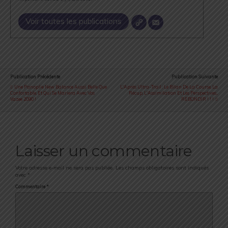
Voir toutes les publications
Publication Précédente
Publication Suivante
Une Panoplie New Balance Aussi Belle Que
L'Après Ultra-Trail : Le Bilan De La Course, La
Confortable, Et Qui Se Mariera Avec Vos
Récup, L'Assimilation Et Les Perspectives...
Vazee 2090 !
REBONDIR ! ! !
Laisser un commentaire
Votre adresse e-mail ne sera pas publiée.
Les champs obligatoires sont indiqués
avec
*
Commentaire
*