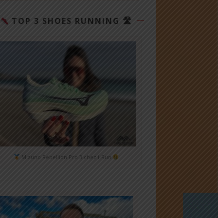
TOP 3 SHOES RUNNING 🛣
Mizuno Rebellion Pro 3 chez i-Run