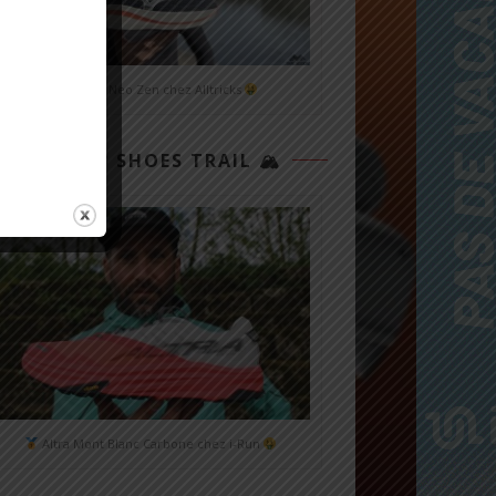
Mizuno Neo Zen chez Alltricks
TOP 3 SHOES TRAIL 🏔
Altra Mont Blanc Carbone chez i-Run