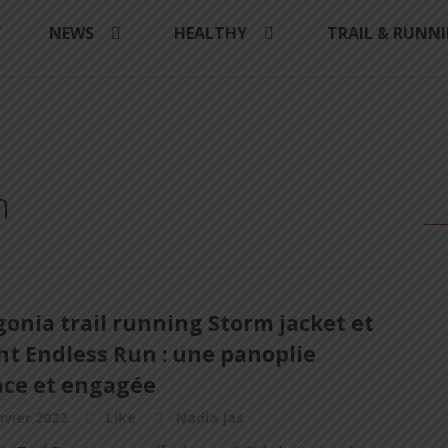
Y
NEWS
HEALTHY
TRAIL & RUNN
n
onia trail running Storm jacket et
nt Endless Run : une panoplie
ace et engagée
nvier 2022
Like
Nadia Jas