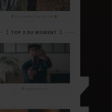
Asics MetaFuji Trail chez T4R
TOP 3 DU MOMENT
Garmin Fénix 7X