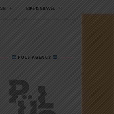
ING
BIKE & GRAVEL
PÜLS AGENCY