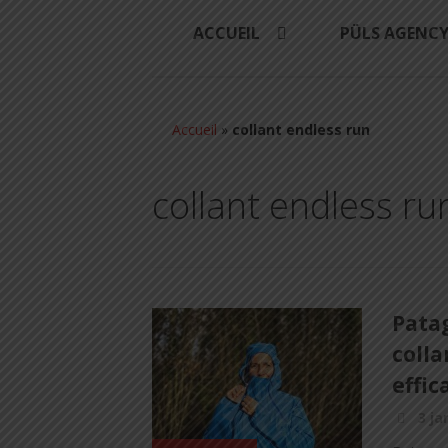
ACCUEIL
PÜLS AGENC
Accueil
»
collant endless run
collant endless ru
Patag
colla
effic
3 ja