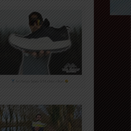
Arc'teryx Sylan GTX chez i-Run