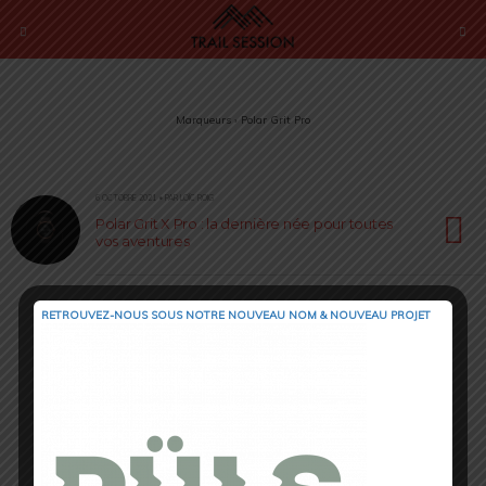
Marqueurs › Polar Grit Pro
6 OCTOBRE 2021 • PAR LOÏC ROIG
Polar Grit X Pro : la dernière née pour toutes
vos aventures
RETROUVEZ-NOUS SOUS NOTRE NOUVEAU NOM & NOUVEAU PROJET
Retour au début