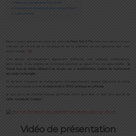
3
Retrouvez mon test de la Polar Grit X
4
Où se procurer les produits de la marque Polar ?
5
Auteur/Autrice
Nous n’avons pas encore entre les mains
la Polar Grit X Pro
mais nous tenons à vous
informer de l’arrivé de la remplaçante de la première version éponyme que nous
avions testée :
ICI
.
Une version esthétiquement légèrement différente, avec quelques améliorations
techniques. Si les adeptes de la marque pourront se réjouir d’un nouveau modèle…
je
trouve tout de même décevant de ne pas voir d »amélioration notoire de l’autonomie
qui reste inchangée
.
Et de facto l’absence de cartographie, d’enregistrement double fréquence ou autre
outils techniques comme
la mesure de la SPO2 pratique en altitude
.
Je vous joins les caractéristiques générales avant peut être un test plus poussé de
cette nouveauté Outdoor
!
Vidéo de présentation