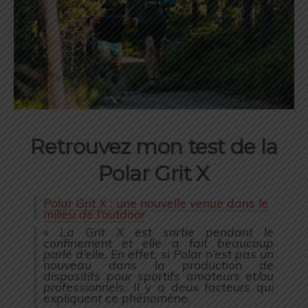
Retrouvez mon test de la
Polar Grit X
Polar Grit X : une nouvelle venue dans le
milieu de l’outdoor
« La Grit X est sortie pendant le
confinement et elle a fait beaucoup
parlé d’elle. En effet, si Polar n’est pas un
nouveau dans la production de
dispositifs pour sportifs amateurs et/ou
professionnels. Il y a deux facteurs qui
expliquent ce phénomène.