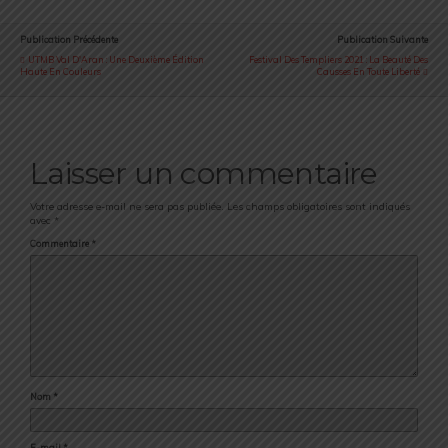
Publication Précédente
Publication Suivante
UTMB Val D'Aran : Une Deuxième Édition
Festival Des Templiers 2021 : La Beauté Des
Haute En Couleurs
Causses En Toute Liberté
Laisser un commentaire
Votre adresse e-mail ne sera pas publiée.
Les champs obligatoires sont indiqués
avec
*
Commentaire
*
Nom
*
E-mail
*