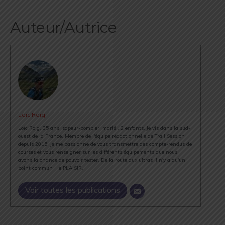
Auteur/Autrice
Loïc Roig
Loïc Roig, 35 ans, sapeur-pompier, marié , 2 enfants. Je vis dans la sud-
ouest de la France. Membre de l'équipe rédactionnelle de Trail Session
depuis 2015, je me passionne de vous transmettre des compte-rendus de
courses et vous renseigner sur les différents équipements que nous
avons la chance de pouvoir tester. De la route aux ultras il n'y a qu'un
point commun : le PLAISIR.
Voir toutes les publications