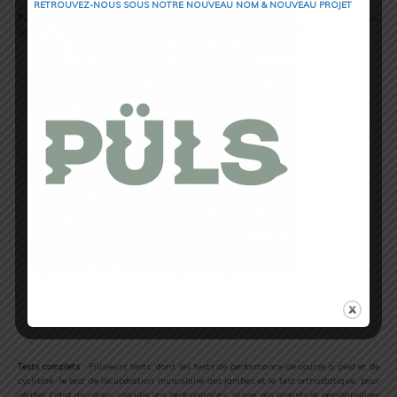
RETROUVEZ-NOUS SOUS NOTRE NOUVEAU NOM & NOUVEAU PROJET
Puissance de course
: Mesurez automatiquement les valeurs de puissance à partir du
poignet pendant les séances de course grâce au GPS et au baromètre intégrés.
Tests complets
: Plusieurs tests, dont les tests de performance de course à pied et de
cyclisme, le test de récupération musculaire des jambes et le test orthostatique, pour
vérifier l’état du corps, calculer vos performances, suivre vos progrès et personnaliser