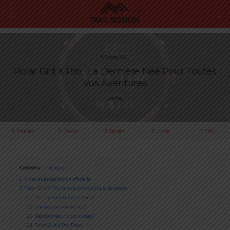
6 Octobre 2021
Polar Grit X Pro : La Dernière Née Pour Toutes
Vos Aventures
Loïc Roig
Partager
Tweeter
Épingler
E-mail
SMS
Contenu
Masquer
1
Vidéo de présentation officielle
2
Polar Grit X Pro : source communiqué de presse
2.1
Les fonctionnalités incluent…
2.2
Une autonomie accrue ?
2.3
Des données plus poussées ?
2.4
Polar Grit X Pro Titan