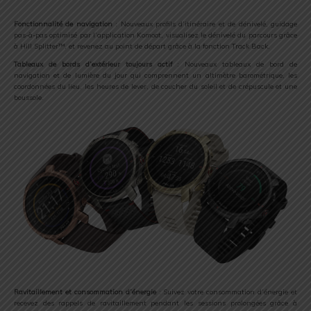
Fonctionnalité de navigation
: Nouveaux profils d’itinéraire et de dénivelé, guidage
pas-à-pas optimisé par l’application Komoot, visualisez le dénivelé du parcours grâce
à Hill Splitter™, et revenez au point de départ grâce à la fonction Track Back.
Tableaux de bords d’extérieur toujours actif
: Nouveaux tableaux de bord de
navigation et de lumière du jour qui comprennent un altimètre barométrique, les
coordonnées du lieu, les heures de lever, de coucher du soleil et de crépuscule et une
boussole.
Ravitaillement et consommation d’énergie
: Suivez votre consommation d’énergie et
recevez des rappels de ravitaillement pendant les sessions prolongées grâce à