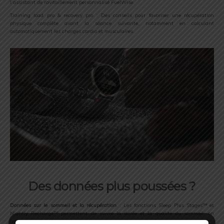
l’assistant de ravitaillement personnalisé FuelWise.
Training load pro & recovery pro : Des conseils pour favoriser une récupération
physique complète avant la séance suivante, notamment en calculant
automatiquement les charges cardio et musculaires.
Des données plus poussées ?
Données sur le sommeil et la récupération
: Les fonctions Sleep Plus Stages™ et
Nightly Recharge™ permettent de suivre la durée et la qualité du sommeil, en
indiquant votre récupération nocturne en un seul score simple.