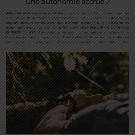
Une autonomie accrue ?
Autonomie ultra longue de la batterie
: Jusqu’à 40 heures d’entraînement avec un
suivi GPS et de la fréquence cardiaque continu, et 100 heures d’autonomie en
utilisant plusieurs options d’économie d’énergie. Jusqu’à 7 jours d’autonomie en
mode montre avec un suivi 24h/24 et 7j/7. SUIVI DE LA FRÉQUENCE CARDIAQUE
ET PRÉCISION GPS : Suivez chaque battement de cœur grâce à la technologie de
fusion des données de capteurs Polar Precision Prime™ et trouvez une localisation
exacte grâce au GPS intégré et au GPS assisté pour des temps de localisation rapides.