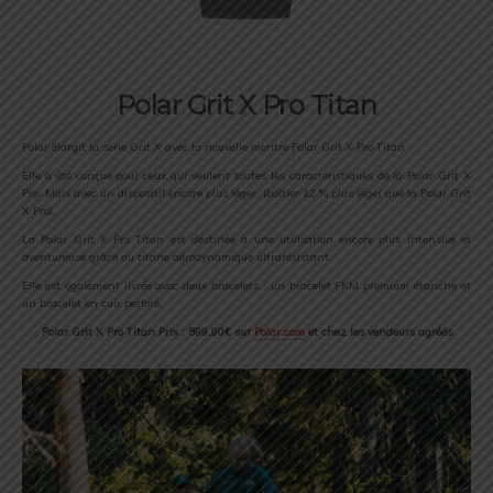
Polar Grit X Pro Titan
Polar élargit la série Grit X avec la nouvelle montre Polar Grit X Pro Titan.
Elle a été conçue pour ceux qui veulent toutes les caractéristiques de la Polar Grit X
Pro. Mais avec un dispositif encore plus léger. (boîtier 12 % plus léger que la Polar Grit
X Pro).
La Polar Grit X Pro Titan est destinée à une utilisation encore plus intensive et
aventureuse grâce au titane aérodynamique ultrarésistant.
Elle est également livrée avec deux bracelets : un bracelet FKM premium étanche et
un bracelet en cuir perforé.
Polar Grit X Pro Titan Prix : 599,90€ sur
Polar.com
et chez les vendeurs agréés