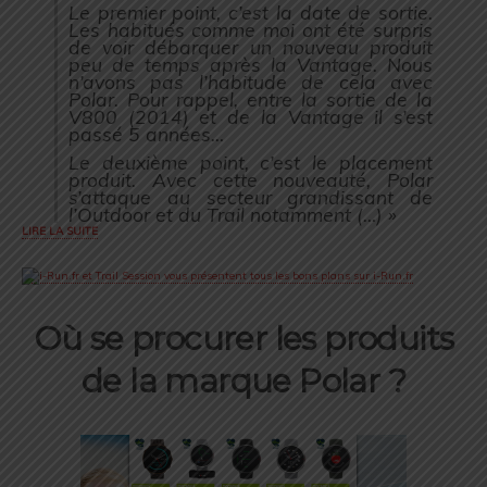
Le premier point, c’est la date de sortie.
Les habitués comme moi ont été surpris
de voir débarquer un nouveau produit
peu de temps après la Vantage. Nous
n’avons pas l’habitude de cela avec
Polar. Pour rappel, entre la sortie de la
V800 (2014) et de la Vantage il s’est
passé 5 années…
Le deuxième point, c’est le placement
produit. Avec cette nouveauté, Polar
s’attaque au secteur grandissant de
l’Outdoor et du Trail notamment (…) »
LIRE LA SUITE
Où se procurer les produits
de la marque Polar ?