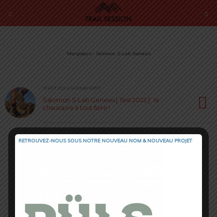
Marqueurs › Salomon S-Lab Genesis
26 AOÛT 2022 • PAR ROMAIN SEMPEY
Salomon S-Lab Genesis [ Test 2022 ] : la
chaussure à tout faire !
RETROUVEZ-NOUS SOUS NOTRE NOUVEAU NOM & NOUVEAU PROJET
Retour au début