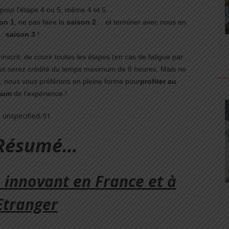
 pour l’étape 4 ou 5, même 4 et 5…
on 1
, ne pas faire la
saison 2
… et terminer avec nous en
saison 3
!
 inscrit, de courir toutes les étapes (en cas de fatigue par
us serez crédité du temps maximum de 8 heures. Mais ne
s, nous vous préférons en pleine forme pour
profiter au
mum
de l’expérience !
 Résumé…
s innovant en France et à
’Etranger