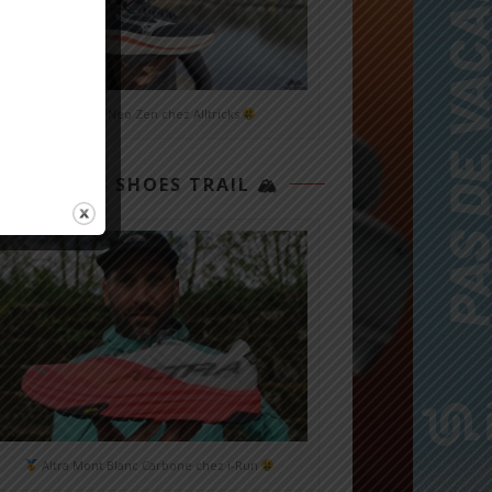
Mizuno Neo Zen chez Alltricks
TOP 3 SHOES TRAIL 🏔
Altra Mont Blanc Carbone chez i-Run