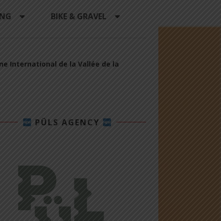
ING
BIKE & GRAVEL
ne International de la Vallée de la
PÜLS AGENCY