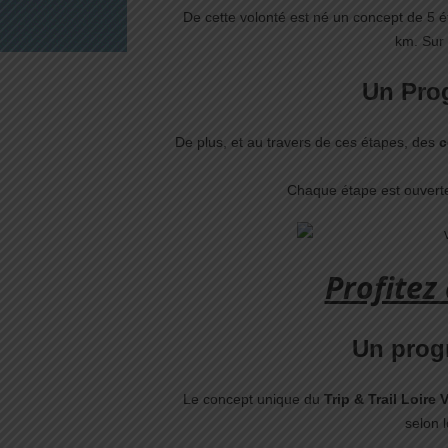
De cette volonté est né un concept de 5 é
km. Sur
Un Pro
De plus, et au travers de ces étapes, des
c
Chaque étape est ouvert
Profitez
Un prog
Le concept unique du
Trip & Trail Loire 
selon 