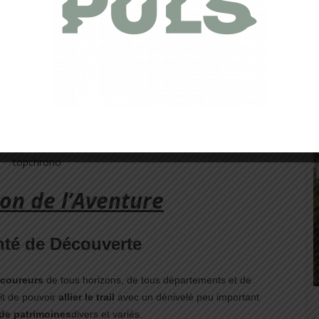
 et sa Naissance
posée)
est donc le fruit d’une envie partagée entre l’équipe
nés de Trail de créer un
événement unique en Europe
.
ion de l’Aventure
nté de Découverte
 coureurs
de tous horizons, de tous départements et de
t de pouvoir
allier le trail
avec un dénivelé peu important
 de patrimoines
divers et variés.