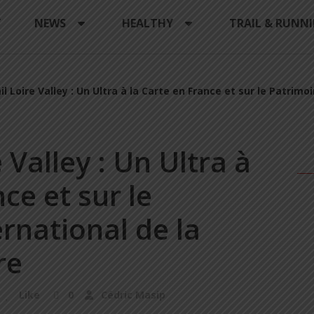
Y
NEWS
HEALTHY
TRAIL & RUNN
l Loire Valley : Un Ultra à la Carte en France et sur le Patrimoi
 Valley : Un Ultra à
ce et sur le
rnational de la
re
Like
0
Cédric Masip