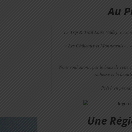
Au 
Le
Trip & Trail Loire Valley
, c’est
«
Les Châteaux et Monuments
« , 
Nous souhaitons, par le biais de cette 
richesse
et la
beaut
Prêt à en prendre
Une Régi