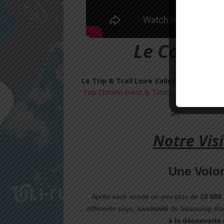
Le Concept
Le Trip & Trail Loire Valley (Marque Dé
Top Chrono Event & Timing
et des passion
Notre Vis
Une Volo
Après avoir sondé un peu plus de
10 000
différents pays, la
volonté
de beaucoup étai
à la découverte