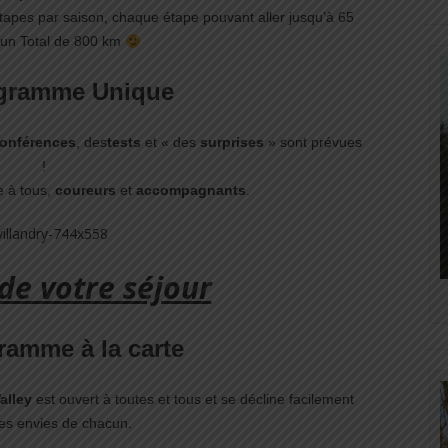
tapes par saison, chaque étape pouvant aller jusqu’à 65
 un Total de 800 km
gramme Unique
onférences
, des
tests
et « des
surprises
» sont prévues
!
e à tous,
coureurs
et
accompagnants
.
 de votre séjour
ramme à la carte
Valley
est ouvert à toutes et tous et se décline facilement
les envies de chacun.