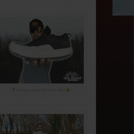
Arc'teryx Sylan GTX chez i-Run