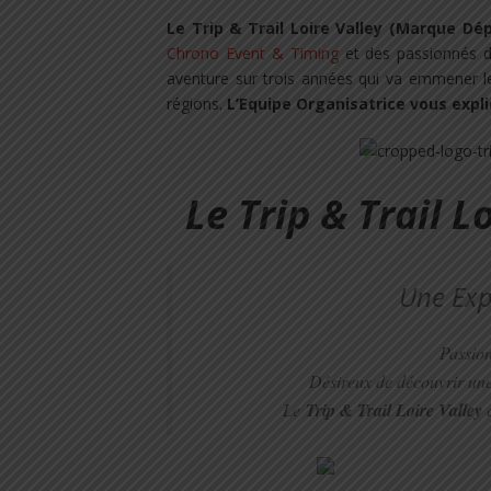
Le Trip & Trail Loire Valley (Marque Dé
Chrono Event & Timing
et des passionnés d
aventure sur trois années qui va emmener le
régions.
L’Equipe Organisatrice vous expli
Le Trip & Trail Lo
Une Exp
Passio
Désireux de découvrir un
Le
Trip & Trail Loire Valley
c