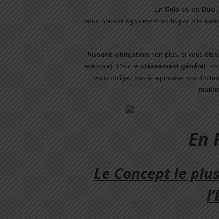
En
Solo
ou en
Duo
,
Vous pouvez également participer à la
sais
Aucune obligation
non plus, si vous êtes
exemple). Pour le
classement général
, vo
vous obligez pas à repousser vos limite
maxi
En
Le Concept le plu
l