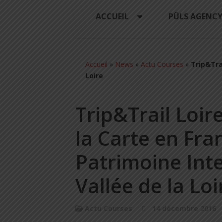
ACCUEIL
PÜLS AGENC
Accueil
»
News
»
Actu Courses
»
Trip&Trai
Loire
Trip&Trail Loire
la Carte en Fran
Patrimoine Inte
Vallée de la Loi
Actu Courses
14 décembre 2016