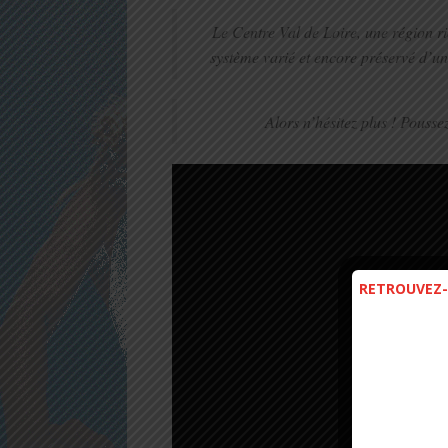
Le Centre Val de Loire, une région ri
système varié et encore préservé d’un
Alors n’hésitez plus ! Pousse
RETROUVEZ-