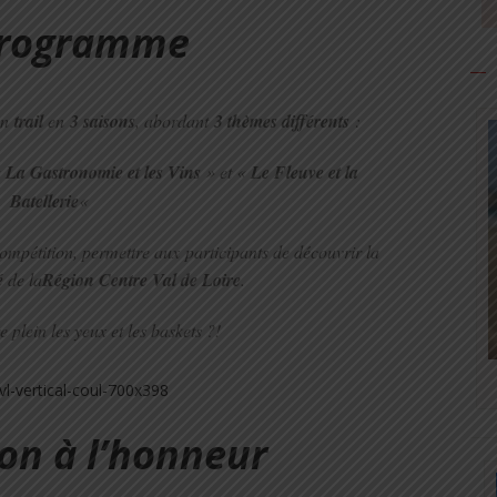
Programme
 un
trail
en
3 saisons
, abordant
3 thèmes différents
:
«
La Gastronomie et les Vins
» et «
Le Fleuve et la
Batellerie
«
compétition, permettre aux participants de découvrir la
é
de la
Région Centre Val de Loire
.
 plein les yeux et les baskets ?!
on à l’honneur