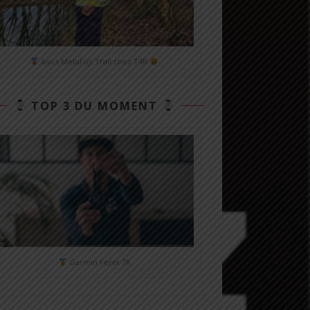
Asics MetaFuji Trail chez T4R
TOP 3 DU MOMENT
Garmin Fénix 7X