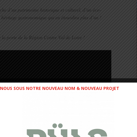
che d’un patrimoine historique et culturel, d’un éco-
 héritage gastronomique qui en étourdira plus d’un !
z la porte de la Région Centre Val de Loire !
NOUS SOUS NOTRE NOUVEAU NOM & NOUVEAU PROJET