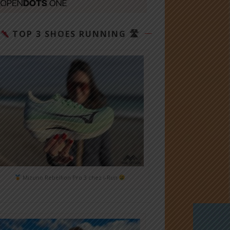
TOP 3 SHOES RUNNING 🛣
Mizuno Rebellion Pro 3 chez i-Run