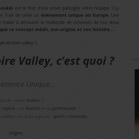
posée)
est le fruit d’une envie partagée entre l’équipe
Top
e Trail de créer un
événement unique en Europe
. Une
 trailer à découvrir la multitude de richesses de nos deux
que ce concept inédit, son origine et son histoire…
ire Valley, c’est quoi ?
érience Unique…
nné de course
nature
?
e
région
, son
histoire
et sa
gastronomie
?
ombine ces deux aspects :
sport
et
tourisme
.