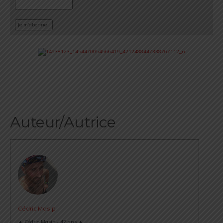
Auteur/Autrice
Cédric Masip
▲ Cédric Masip - 42 ans ▲