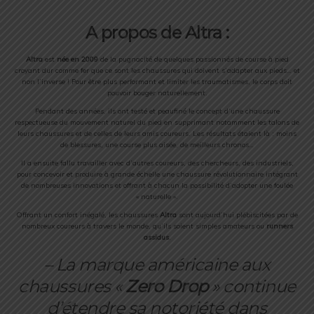
A propos de Altra :
Altra
est
née en 2009
de la pugnacité de quelques passionnés de course à pied
croyant dur comme fer que ce sont les chaussures qui doivent s’adapter aux pieds… et
non l’inverse ! Pour être plus performant et limiter les traumatismes, le corps doit
pouvoir bouger naturellement.
Pendant des années, ils ont testé et peaufiné le concept d’une chaussure
respectueuse du mouvement naturel du pied en supprimant notamment les talons de
leurs chaussures et de celles de leurs amis coureurs. Les résultats étaient là : moins
de blessures, une course plus aisée, de meilleurs chronos…
Il a ensuite fallu travailler avec d’autres coureurs, des chercheurs, des industriels,
pour concevoir et produire à grande échelle une chaussure révolutionnaire intégrant
de nombreuses innovations et offrant à chacun la possibilité d’adopter une foulée
« naturelle ».
Offrant un confort inégalé, les chaussures
Altra
sont aujourd’hui plébiscitées par de
nombreux coureurs à travers le monde, qu’ils soient simples amateurs ou
runners
assidus
.
– La marque américaine aux
chaussures «
Zero Drop
» continue
d’étendre sa notoriété dans