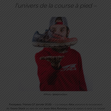
l’univers de la course à pied –
©Photo : @delphine2lyon
Fourqueux, France (17 janvier 2018)
— La marque
Altra
annonce le recrutement
de
Yoann Stuck
au sein de son
team Altra Running
pour la saison à venir. Le nouvel