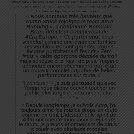
athlète
Altra
a été conquis par le positionnement proposé par la célèbre marque
américaine et rejoint la marque aux côtés d’autres coureurs français (
Thomas
Lorblanchet
,
Ugo Ferrar
i et
Jérôme Lucas
).
« Nous sommes très heureux que
Yoann Stuck rejoigne le team Altra
Running »
, a commenté Romuald
Brun, directeur commercial de
« Ce partenariat nous
Altra Europe.
semblait comme une évidence tant les
ressemblances sont grandes. Yoann
incarne parfaitement l’esprit « Zéro
limits », cette approche décalée du trail
mais sérieuse à la fois ; de plus, Yoann a
démontré encore récemment qu’il était
un coureur complet capable de belles
performances sur route. »
Il conclue :
»
Je suis persuadé qu’avec
Yoann nous allons pouvoir toucher un
public plus large
et notamment plus
jeune ! «
«
Depuis longtemps je suivais Altra, j’ai
toujours aimé les faibles drops en route
comme en trail. L’identité et le spirit de
Altra ont orienté mon choix à rejoindre
le team. Je prends énormément de plaisir
à courir avec plusieurs modèles
différents
», a déclaré Yoann Stuck,