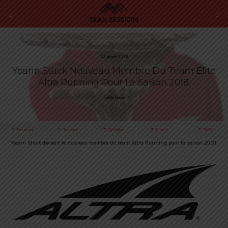
22 Janvier 2018
Yoann Stuck Nouveau Membre Du Team Elite
Altra Running Pour La Saison 2018.
Cédric Masip
Partager
Tweeter
Épingler
E-mail
SMS
Yoann Stuck devient le nouveau membre du team Altra Running pour la saison 2018.