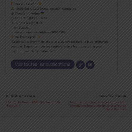
Marié - 1 enfant
Fondateur & CEO @trail_session_magazine
Odessa - Ukraine
⏱ 42.195km [RP] 2h46’52
Runner & Cyclist
⇣ My Strava ⇣
→ www.strava.com/athletes/18867396
Ma Philosophie
"Courir sur le chemin de la vie, le plus loin possible, le plus longtemps
possible. Emprunter tous les sentiers, même les impasses, le plus
important est de s’y (re)trouver".
Voir toutes les publications
Publication Précédente
Publication Suivante
Le Trail De Mireval (28/01/18) : Un Trail De
Les Traileurs Du Team Salomon France 2018 :
"Hérault" !
Entre Bonnes Résolutions Et Conseils Pour Ce
Début D’année