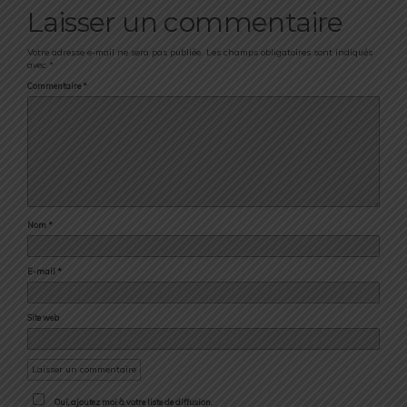
Laisser un commentaire
Votre adresse e-mail ne sera pas publiée.
Les champs obligatoires sont indiqués
avec
*
Commentaire
*
Nom
*
E-mail
*
Site web
Oui, ajoutez moi à votre liste de diffusion.