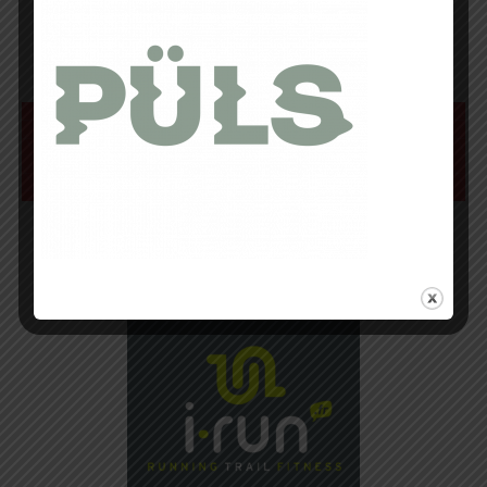
communauté de la course à pied.
©Photo : @delphine2lyon
Pour plus d’informations, veuillez consulter le site Internet Altra et suivez-les sur
leurs pages
Facebook
et
Twitter
.