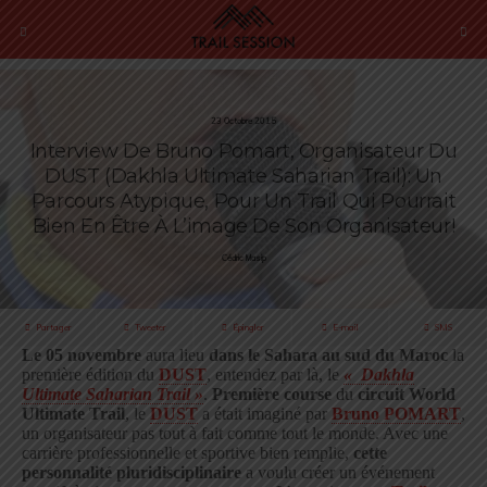
23 Octobre 2015
Interview De Bruno Pomart, Organisateur Du
DUST (Dakhla Ultimate Saharian Trail): Un
Parcours Atypique, Pour Un Trail Qui Pourrait
Bien En Être À L’image De Son Organisateur!
Cédric Masip
Partager
Tweeter
Épingler
E-mail
SMS
Le 05 novembre
aura lieu
dans le Sahara au sud du Maroc
la
première édition du
DUST
, entendez par là, le
« Dakhla
Ultimate Saharian Trail »
.
Première course
du
circuit World
Ultimate Trail
, le
DUST
a était imaginé par
Bruno POMART
,
un organisateur pas tout à fait comme tout le monde. Avec une
carrière professionnelle et sportive bien remplie,
cette
personnalité pluridisciplinaire
a voulu créer un événement