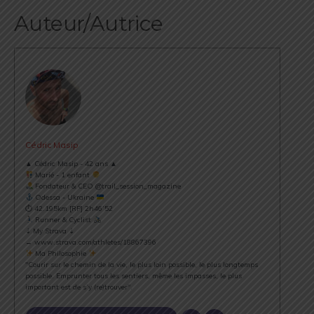
Auteur/Autrice
Cédric Masip
▲ Cédric Masip - 42 ans ▲
Marié - 1 enfant
Fondateur & CEO @trail_session_magazine
Odessa - Ukraine
⏱ 42.195km [RP] 2h46’52
Runner & Cyclist
⇣ My Strava ⇣
→ www.strava.com/athletes/18867396
Ma Philosophie
"Courir sur le chemin de la vie, le plus loin possible, le plus longtemps
possible. Emprunter tous les sentiers, même les impasses, le plus
important est de s’y (re)trouver".