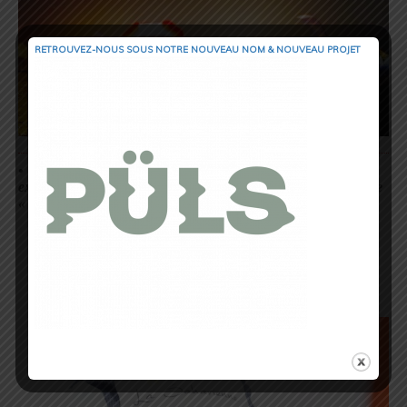
RETROUVEZ-NOUS SOUS NOTRE NOUVEAU NOM & NOUVEAU PROJET
•
ULTIMATE TRAIL…Doit-on s’attendre à un Trail
extrêmement difficile ? Quel est la difficulté majeure pour être
« finisher » d’une telle épreuve ?
Ultimate Trail est avant tout un slogan, mais le
DUST est un trail réalisable avec un entraînement
spécifique sur ce type de distance. Une course
ouverte à tous, sans sélection, juste avec une
préparation adaptée à la distance.