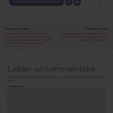
Voir toutes les publications
Publication Précédente
Publication Suivante
Le Grand Raid Des Cathares (GRC)
Ma V800 De Polar Est "tombée En Rade"... Le
Carcassonne, Une 1ère Édition À La Hauteur
SAV De Polar France: Impressionnant De
D'un Site International! La Vidéo, Photos Et
Rapidité Et D'Efficacité!
Résultats Sur Trail Session Magazine
Laisser un commentaire
Votre adresse e-mail ne sera pas publiée.
Les champs obligatoires sont indiqués
avec
*
Commentaire
*