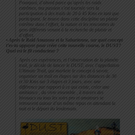
Pourquoi, d’abord parce qu’après les raids
extrêmes, ma passion s’est tournée vers la
participation à des trails de 20 à 45 Kms en tant que
participant. Je trouve dans cette discipline un plaisir
extrême dans l’effort, la nature et les rencontres de
gens différents venant à la recherche de plaisir et
d’effort.
•
Après le Raid Amazone et la Saharienne, sur quel concept
t’es-tu appuyer pour créer cette nouvelle course, le DUST?
Quel est le fil conducteur ?
Après ces expériences, et l’observation de la planète
trail, je décide de lancer le DUST, avec l’appellation
Ultimate Trail, qui markete le concept à savoir,
organiser un trail en étapes sur des distances de 30
et 50 Kms sur 3 étapes et 3 jours, avec une
différence par rapport à ce qui existe, créer une
ambiance , du vivre ensemble , à travers des
bivouacs ou tous les soirs pro et amateurs se
retrouvent autour d’un même repas en attendant la
nuit et le départ du lendemain.