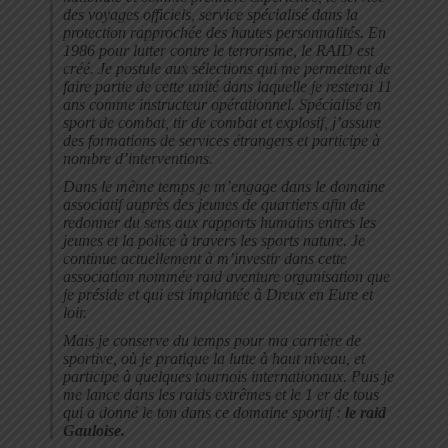
des voyages officiels, service spécialisé dans la
protection rapprochée des hautes personnalités. En
1986 pour lutter contre le terrorisme, le RAID est
créé. Je postule aux sélections qui me permettent de
faire partie de cette unité dans laquelle je resterai 11
ans comme instructeur opérationnel. Spécialisé en
sport de combat, tir de combat et explosif, j’assure
des formations de services étrangers et participe à
nombre d’interventions.
Dans le même temps je m’engage dans le domaine
associatif auprès des jeunes de quartiers afin de
redonner du sens aux rapports humains entres les
jeunes et la police à travers les sports nature. Je
continue actuellement à m’investir dans cette
association nommée raid aventure organisation que
je préside et qui est implantée à Dreux en Eure et
loir.
Mais je conserve du temps pour ma carrière de
sportive, où je pratique la lutte à haut niveau, et
participe à quelques tournois internationaux. Puis je
me lance dans les raids extrêmes et le 1 er de tous
qui a donné le ton dans ce domaine sportif :
le raid
Gauloise.