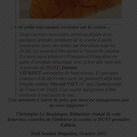
Une petite information exclusive sur la course…
Vingt coureurs marocains seront au départ dont
quelques grandes pointures de la course à pieds
marocaine (avec des temps sur marathon sous les
2h30). Ça promet d’être animé à l’avant du peloton.
Il y aura aussi plusieurs Français et Françaises en
quête d’aventure désertique avec à leur tête mon ami
et parrain du
DUST
,
Damien
VIERDET
ultratrailer de haut niveau. Et quelques
coureurs d’Ile de France avec un palmarès déjà bien
e
remplie comme
Vincent VIET
(4
aux championnats
de France de Trail). Une course qui promet d’être
exaltante à tout point de vue.
Une aventure à suivre de près, que nous ne manquerons pas
de vous rapporter !
Christophe Le Boulanger, Rédacteur chargé de cette
Interview, couvrira de l’intérieur et courra ce DUST première
Edition.
Trail Session Magazine, Octobre 2015