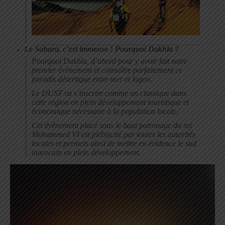
Le Sahara, c’est immense ! Pourquoi Dakhla ?
Pourquoi Dakhla, d’abord pour y avoir fait notre
premier évènement et connaître parfaitement ce
paradis désertique entre mer et lagon.
Le DUST va s’inscrire comme un classique dans
cette région en plein développement touristique et
économique nécessaire à la population locale.
Cet évènement placé sous le haut patronage du roi
Mohammed VI est plébiscité par toutes les autorités
locales et permets ainsi de mettre en évidence le sud
marocain en plein développement.