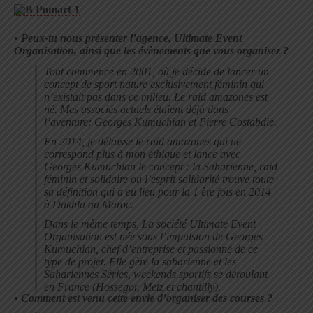
•
Peux-tu nous présenter l’agence, Ultimate Event
Organisation, ainsi que les évènements que vous organisez ?
Tout commence en 2001, où je décide de lancer un
concept de sport nature exclusivement féminin qui
n’existait pas dans ce milieu. Le raid amazones est
né. Mes associés actuels étaient déjà dans
l’aventure: Georges Kumuchian et Pierre Costabdie.
En 2014, je délaisse le raid amazones qui ne
correspond plus à mon éthique et lance avec
Georges Kumuchian le concept : la Saharienne, raid
féminin et solidaire ou l’esprit solidarité trouve toute
sa définition qui a eu lieu pour la 1 ère fois en 2014
à Dakhla au Maroc.
Dans le même temps, La société Ultimate Event
Organisation est née sous l’impulsion de Georges
Kumuchian, chef d’entreprise et passionné de ce
type de projet. Elle gère la saharienne et les
Sahariennes Séries, weekends sportifs se déroulant
en France (Hossegor, Metz et chantilly).
•
Comment est venu cette envie d’organiser des courses ?