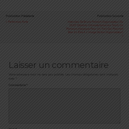
Publication Précédente
Publication Suivante
Performax Forte
Interview De Bruno Pomart, Organisateur Du
DUST (Dakhla Ultimate Saharian Trail): Un
Parcours Atypique, Pour Un Trail Qui Pourrait
Bien En Être À L'image De Son Organisateur!
Laisser un commentaire
Votre adresse e-mail ne sera pas publiée.
Les champs obligatoires sont indiqués
avec
*
Commentaire
*