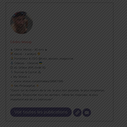
Cédric Masip
▲ Cédric Masip - 42 ans ▲
Marié - 1 enfant
Fondateur & CEO @trail_session_magazine
Odessa - Ukraine
⏱ 42.195km [RP] 2h46’52
Runner & Cyclist
⇣ My Strava ⇣
→ www.strava.com/athletes/18867396
Ma Philosophie
"Courir sur le chemin de la vie, le plus loin possible, le plus longtemps
possible. Emprunter tous les sentiers, même les impasses, le plus
important est de s’y (re)trouver".
Voir toutes les publications