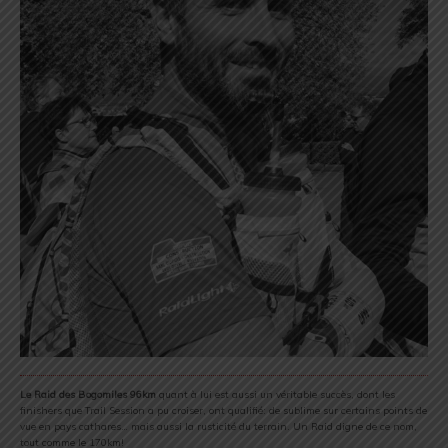
Le Raid des Bogomiles 96km
quant à lui est aussi un véritable succès, dont les
finishers que Trail Session a pu croiser, ont qualifié: de sublime sur certains points de
vue en pays cathares… mais aussi la rusticité du terrain. Un Raid digne de ce nom,
tout comme le 170km!