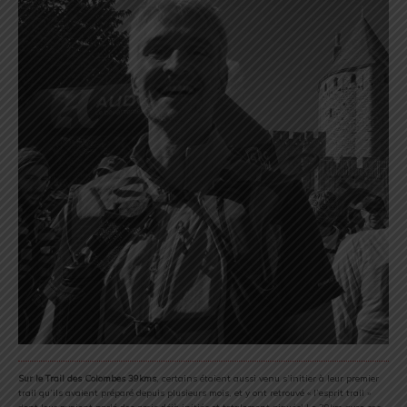
Sur le Trail des Colombes 39kms
, certains étaient aussi venu s’initier à leur premier
trail qu’ils avaient préparé depuis plusieurs mois, et y ont retrouvé « l’esprit trail »