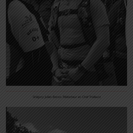
Grégory Julien Baron, Rédacteur en Chef Traileurz