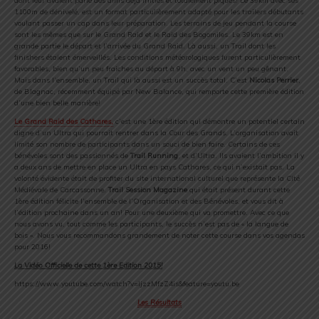
dont leur avaient parlé des amis déjà initiés et totalement piqués! Le 39km avec ses
1100m de dénivelé, est un format particulièrement adapté pour les trailers débutants
voulant passer un cap dans leur préparation. Les terrains de jeu pendant la course
sont les mêmes que sur le Grand Raid et le Raid des Bogomiles. Le 39km est en
grande partie le départ et l’arrivée du Grand Raid. Là aussi, un Trail dont les
finishers étaient émerveillés. Les conditions météorologiques furent particulièrement
favorables, bien qu’un peu fraiches au départ à 9h, avec un vent un peu gênant.
Mais dans l’ensemble, un Trail qui là aussi est un succès total. C’est
Nicolas Perrier
,
de Blagnac, récemment équipé par New Balance, qui remporte cette première édition
d’une bien belle manière!
Le Grand Raid des Cathares,
c’est une 1ère édition qui démontre un potentiel certain
digne d’un Ultra qui pourrait rentrer dans la Cour des Grands. L’organisation avait
limité son nombre de participants dans un souci de bien faire. Certains de ces
bénévoles sont des passionnés de
Trail Running
, et d’Ultra. Ils avaient l’ambition il y
a deux ans de mettre en place un Ultra en pays Cathares, ce qui n’existait pas. La
volonté évidente était de profiter du site international culturel que représente la Cité
Médiévale de Carcassonne.
Trail Session Magazine
qui était présent durant cette
1ère édition félicite l’ensemble de l’Organisation et des Bénévoles, et vous dit à
l’édition prochaine dans un an! Pour une deuxième qui va promettre. Avec ce que
nous avons vu, tout comme les participants, le succès n’est pas de « la langue de
bois ». Nous vous recommandons grandement de noter cette course dans vos agendas
pour 2016!
La Vidéo Officielle de cette 1ère Edition 2015!
https://www.youtube.com/watch?v=ljzzMfzZ4is&feature=youtu.be
Les Résultats