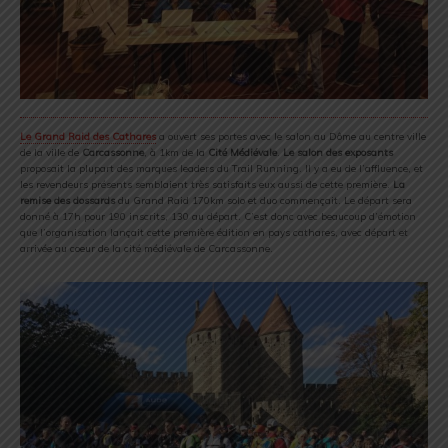
Le Grand Raid des Cathares
a ouvert ses portes avec le salon au Dôme au centre ville
de la ville de
Carcassonne
, à 1km de la
Cité Médiévale
.
Le salon des exposants
proposait la plupart des marques leaders du Trail Running. Il y a eu de l’affluence, et
les revendeurs présents semblaient très satisfaits eux aussi de cette première.
La
remise des dossards
du Grand Raid 170km solo et duo commençait. Le départ sera
donné à 17h pour 190 inscrits, 130 au départ. C’est donc avec beaucoup d’émotion
que l’organisation lançait cette première édition en pays cathares, avec départ et
arrivée au coeur de la cité médiévale de Carcassonne.