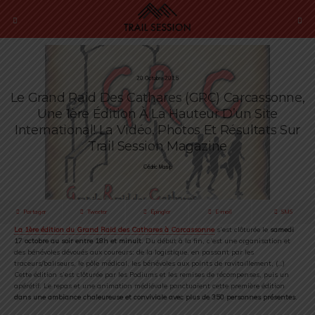
20 Octobre 2015
Le Grand Raid Des Cathares (GRC) Carcassonne,
Une 1ère Édition À La Hauteur D’un Site
International! La Vidéo, Photos Et Résultats Sur
Trail Session Magazine
Cédric Masip
Partager
Tweeter
Épingler
E-mail
SMS
La 1ère édition du Grand Raid des Cathares à Carcassonne
s’est clôturée le
samedi
17 octobre au soir entre 18h et minuit
. Du début à la fin, c’est une organisation et
des bénévoles dévoués aux coureurs: de la logistique, en passant par les
traceurs/baliseurs, le pôle médical, les bénévoles aux points de ravitaillement, (…)
Cette édition s’est clôturée par les Podiums et les remises de récompenses, puis un
apérétif. Le repas et une animation médiévale ponctuaient cette première édition
dans une ambiance chaleureuse et conviviale avec plus de 350 personnes présentes
.