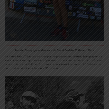
Mathieu Bourguignon, Vainqueur du Grand Raid des Cathares 170km
Ce Grand Raid 170km
sera maîtrisé par l’impressionnant
Mathieu Bourguignon
du
Team Outdoor Paris qui bouclera l’épreuve en un petit peu plus de 23h40, reléguant
le second à plus de 2h10. Au final de cette première édition ce sont 80 finishers qui
ont passé la médaille de finishers. 50 abandons.