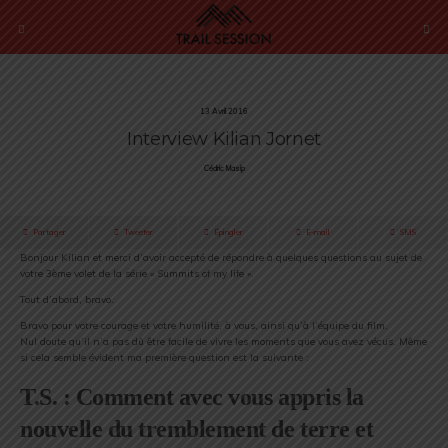
13 Avril 2016
Interview Kilian Jornet
Cédric Masip
Partager
Tweeter
Épingler
E-mail
SMS
Bonjour Kilian et merci d’avoir accepté de répondre à quelques questions au sujet de
votre 3ème volet de la série « Summits of my life ».
Tout d’abord, bravo.
Bravo pour votre courage et votre humilité, à vous, ainsi qu’à l’équipe du film.
Nul doute qu’il n’a pas dû être facile de vivre les moments que vous avez vécus. Même
si cela semble évident ma première question est la suivante :
T.S. : Comment avec vous appris la
nouvelle du tremblement de terre et