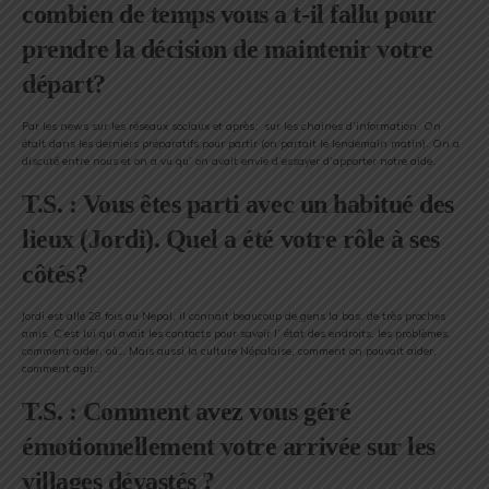
combien de temps vous a t-il fallu pour
prendre la décision de maintenir votre
départ?
Par les news sur les réseaux sociaux et après, sur les chaines d’information. On
était dans les derniers préparatifs pour partir (on partait le lendemain matin). On a
discuté entre nous et on a vu qu’ on avait envie d’essayer d’apporter notre aide.
T.S. : Vous êtes parti avec un habitué des
lieux (Jordi). Quel a été votre rôle à ses
côtés?
Jordi est allé 28 fois au Nepal, il connait beaucoup de gens la bas, de très proches
amis. C’est lui qui avait les contacts pour savoir l’ état des endroits, les problèmes,
comment aider, oû… Mais aussi la culture Népalaise, comment on pouvait aider,
comment agir…
T.S. : Comment avez vous géré
émotionnellement votre arrivée sur les
villages dévastés ?