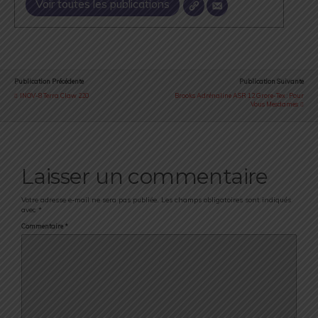
Voir toutes les publications
Publication Précédente
Publication Suivante
INOV-8 Terra Claw 220
Brooks Adrénaline ASR 12 Grore-Tex : Pour
Vous Mesdames
Laisser un commentaire
Votre adresse e-mail ne sera pas publiée.
Les champs obligatoires sont indiqués
avec
*
Commentaire
*