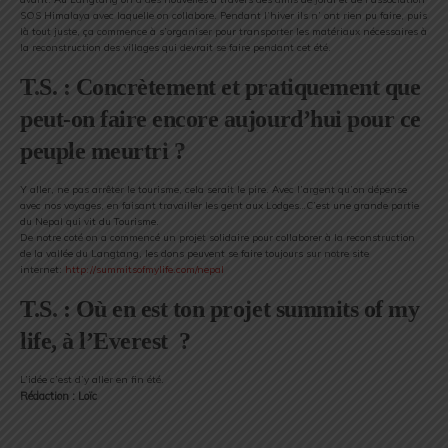
SOS Himalaya avec laquelle on collabore. Pendant l’hiver ils n’ ont rien pu faire, puis
là tout juste, ça commence à s’organiser pour transporter les matériaux nécessaires à
la reconstruction des villages qui devrait se faire pendant cet été.
T.S. : Concrètement et pratiquement que
peut-on faire encore aujourd’hui pour ce
peuple meurtri ?
Y aller, ne pas arrêter le tourisme, cela serait le pire. Avec l’argent qu’on dépense
avec nos voyages, en faisant travailler les gent aux Lodges…C’est une grande partie
du Nepal qui vit du Tourisme.
De notre coté on a commencé un projet solidaire pour collaborer à la reconstruction
de la vallée du Langtang, les dons peuvent se faire toujours sur notre site
internet:
http://
summitsofmylife.com/nepal
T.S. : Où en est ton projet summits of my
life, à l’Everest ?
L’idée c’est d’y aller en fin été.
Rédaction : Loïc