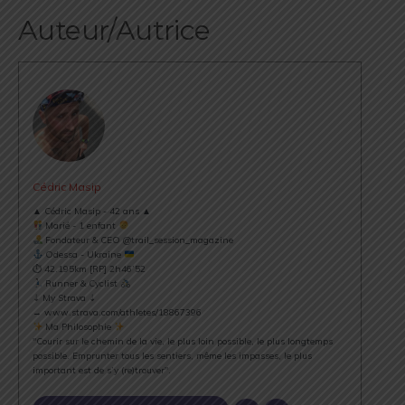
Auteur/Autrice
Cédric Masip
▲ Cédric Masip - 42 ans ▲
Marié - 1 enfant
Fondateur & CEO @trail_session_magazine
Odessa - Ukraine
⏱ 42.195km [RP] 2h46’52
Runner & Cyclist
⇣ My Strava ⇣
→ www.strava.com/athletes/18867396
Ma Philosophie
"Courir sur le chemin de la vie, le plus loin possible, le plus longtemps
possible. Emprunter tous les sentiers, même les impasses, le plus
important est de s’y (re)trouver".