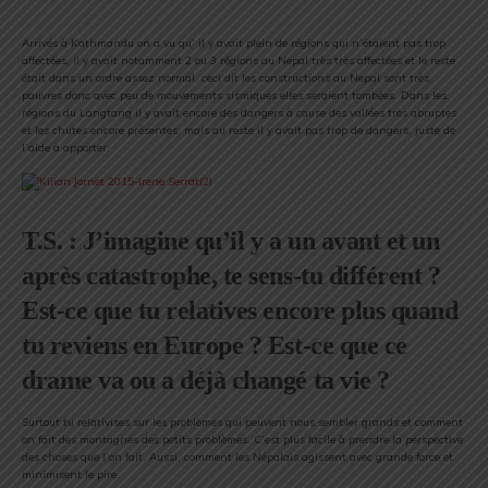
Arrivés à Kathmandu on a vu qu’ il y avait plein de régions qui n’étaient pas trop
affectées, il y avait notamment 2 ou 3 régions au Nepal très très affectées et le reste
était dans un ordre assez normal, ceci dit les constructions au Nepal sont très
pauvres donc avec peu de mouvements sismiques elles seraient tombées. Dans les
régions du Langtang il y avait encore des dangers à cause des vallées très abruptes
et les chutes encore présentes, mais au reste il y avait pas trop de dangers, juste de
l’aide à apporter.
T.S. : J’imagine qu’il y a un avant et un
après catastrophe, te sens-tu différent ?
Est-ce que tu relatives encore plus quand
tu reviens en Europe ? Est-ce que ce
drame va ou a déjà changé ta vie ?
Surtout tu relativises sur les problèmes qui peuvent nous sembler grands et comment
on fait des montagnes des petits problèmes. C’est plus facile à prendre la perspective
des choses que l’on fait. Aussi, comment les Népalais agissent avec grande force et
minimisent le pire.