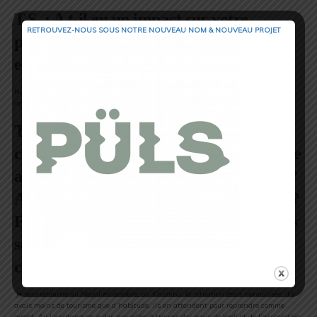
T.S. : A t-il eu un impact sur votre
RETROUVEZ-NOUS SOUS NOTRE NOUVEAU NOM & NOUVEAU PROJET
pratique, parfois extrême de l’alpinisme
et de la course à pied ?
Non je ne pense pas mis à part la relativisation des problèmes et que tout est un
apprentissage qui nous fait changer.
T.S. : Etes-vous restés en contact avec
certains Népalais ? Qu’en est-il du village
auquel été très attaché Jordi, Langtang ?
A t-on pu commencer sa reconstruction ?
Est-ce que malgré l’aide apportée, tu t’es
senti impuissant face à l’ampleur de la
catastrophe ?
Je suis retourné au Nepal en octobre, au Khumbu, la situation était normalisée, il y
avais moins de tourisme que d’habitude, ils en attendent pour reprendre comme
avant. Au Langtang on a des nouvelles à travers des amis de Jordi et de l’association