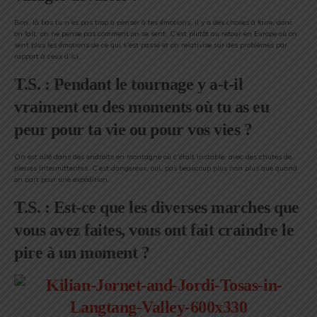
Bon, là bas tu n’es pas trop à penser à tes émotions, il y a des choses à faire, donc
on fait, on ne pense pas comment on se sent. C’est plutôt au retour en Europe où on
sent plus les émotions de ce qui s’est passé et on relativise sur des problèmes par
rapport à ceux d’ici.
T.S. : Pendant le tournage y a-t-il
vraiment eu des moments où tu as eu
peur pour ta vie ou pour vos vies ?
On est allé dans des endroits en montagne où c’était instable, avec des chutes de
pierres intermittentes. C’est dangereux, oui, pas beaucoup plus non plus que quand
on part pour une expédition.
T.S. : Est-ce que les diverses marches que
vous avez faites, vous ont fait craindre le
pire à un moment ?