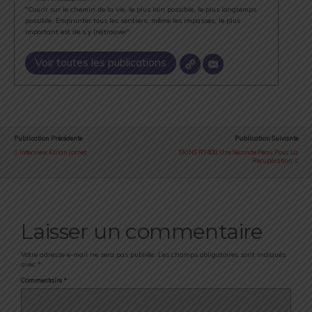
"Courir sur le chemin de la vie, le plus loin possible, le plus longtemps
possible. Emprunter tous les sentiers, même les impasses, le plus
important est de s’y (re)trouver".
Voir toutes les publications
Publication Précédente
Publication Suivante
Interview Kilian Jornet
SKINS RY400, Une Seconde Peau Pour La
Recupération
Laisser un commentaire
Votre adresse e-mail ne sera pas publiée.
Les champs obligatoires sont indiqués
avec
*
Commentaire
*