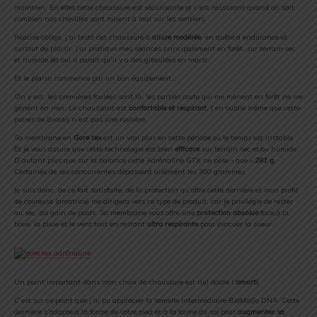
maintien. En effet cette chaussure est sécurisante et c’est rassurant quand on sait
combien nos chevilles sont misent à mal sur les sentiers.
Reprise oblige, j’ai testé ces chaussure à
allure modérée
, en quête d’endurance et
surtout de plaisir. J’ai pratiqué mes séances principalement en forêt, sur terrain sec
et humide.(et oui il parait qu’il y a des giboulées en mars).
Et le plaisir commence par un bon équipement…
On y est, les premières foulées sont là, les parties route qui me mènent en forêt ne me
gènent en rien. Le chaussant est
confortable et respirant
. J’en oublie même que cette
paires de Brooks n’est pas une routière.
Sa membrane en
Gore tex
est un vrai plus en cette période où le temps est instable.
Et je vous assure que cette technologie est bien
efficace
sur terrain sec et/ou humide.
D’autant plus que sur la balance cette Adrénaline GTX ne pèse « que »
281 g.
Certaines de ses concurrentes dépassent aisément les 300 grammes.
Je suis donc, de ce fait satisfaite, de la protection qu’offre cette dernière et mon profil
de coureuse (amatrice) me dirigera vers ce type de produit, car je privilégie de rester
au sec, au gain de poids. Sa membrane vous offre une
protection absolue
face à la
boue, la pluie et le vent tout en restant
ultra respirante
pour évacuer la sueur.
Un point important dans mon choix de chaussure est nul doute l’
amorti
.
C’est sur ce point que j’ai pu apprécier la semelle intermédiaire BioMoGo DNA. Cette
dernière s’adapte à la forme de votre pied et à la forme du sol pour
augmenter sa