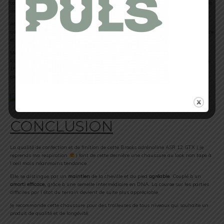
confort et de maintien du pied est bien présente et cela devient un réel plaisir que de
se prendre au jeu d’un bon fartlek.
Attention on est quand même loin de crampons surdimensionnés et donc je pense
que sur terrain boueux, ces brooks seront peut être un peu limite quand à l’adhérence
et l’accroche que l’on peut retrouver sur d’autres modèle.
Mes clairement, on est là avec une paire de chaussure faites pour avaler des
kilomètres sans problèmes sans risquer la surchauffe. Testée sur une sortie longue d’
1h30, je n’ai pu que contaster l’évidence qu’on y est bien dedans et que c’est un
plaisir de reprendre la course à pied avec un tel produit.
CONCLUSION
La qualité de confection et de finition de cette Brooks adrénaline ASR 12 GTX ( je
reprends ma respiration
) font de cette dernière une chaussure au look non tape à
l’oeil mais néanmoins tendance.
Elle se distingue par un
maintien
de la cheville et du pied
agréable
. Couplé à un
amorti efficace,
grâce à une semelle intermédiaire en DNA. La course sur les parties
difficiles par l’état du terrain devient de suite plus appréciable.
Je recommande cette chaussure pour des traileuses de tous niveaux qui souhaite un
produit de qualité et de longévité.