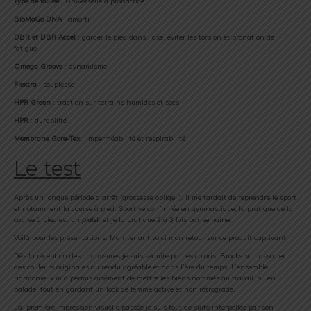
Type de foulée
: Universelle à pronatrice
BioMoGo DNA
: amorti
DBR et DBR Accel
: garder le pied dans l’axe, éviter les torsion et pronation de
fatigue
Omega Groove
: dynamisme
Flextra
: souplesse
HPR Green
: traction sur terrains humides et secs
HPR
: durabilité
Membrane Gore-Tex
: imperméabilité et respirabilité
Le test
Après un longue période d’arrêt (grossesse oblige :), il me tardait de reprendre le sport
et notamment la course à pied. Sportive confirmée en gymnastique, la pratique de la
course à pied est un
plaisir
et je la pratique 2 à 3 fois par semaine.
Voilà pour les présentations. Maintenant voici mon retour sur ce produit captivant.
Dès la réception des chaussures je suis séduite par les coloris. Brooks sait associer
des couleurs originales au rendu agréable et dans l’ère du temps. L’ensemble
harmonieux m’a permis aisément de mettre les biens nommés au travail, ou en
balade, tout en gardant un look de femme active et non rétrograde.
La première impression visuelle passée je suis tout de suite interpellée par son