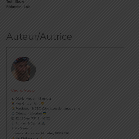
Test : Elodie
Rédaction : Loïc
Auteur/Autrice
Cédric Masip
▲ Cédric Masip - 42 ans ▲
Marié - 1 enfant
Fondateur & CEO @trail_session_magazine
Odessa - Ukraine
⏱ 42.195km [RP] 2h46’52
Runner & Cyclist
⇣ My Strava ⇣
→ www.strava.com/athletes/18867396
Ma Philosophie