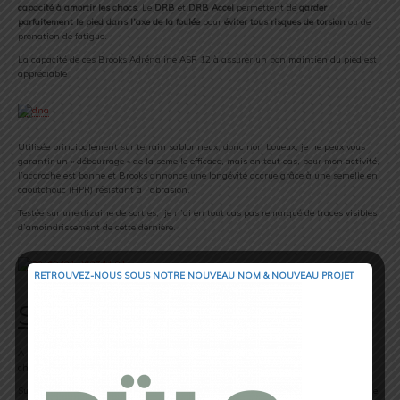
capacité à amortir les chocs
. Le
DRB
et
DRB Accel
permettent de
garder
parfaitement le pied dans l’axe de la foulée
pour
éviter tous risques de torsion
ou de
pronation de fatigue.
La capacité de ces Brooks Adrénaline ASR 12 à assurer un bon maintien du pied est
appréciable
Utilisée principalement sur terrain sablonneux, donc non boueux, je ne peux vous
garantir un « débourrage » de la semelle efficace, mais en tout cas, pour mon activité,
l’accroche est bonne et Brooks annonce une longévité accrue grâce à une semelle en
caoutchouc (HPR) résistant à l’abrasion.
Testée sur une dizaine de sorties, je n’ai en tout cas pas remarqué de traces visibles
d’amoindrissement de cette dernière.
RETROUVEZ-NOUS SOUS NOTRE NOUVEAU NOM & NOUVEAU PROJET
Sur terrain vallonné alors ?
À la fois
souple et dynamique
sur parties planes, j’ai voulu savoir ce que valent ses
chaussures lorsque le terrain devient plus difficile.
Sur
terrains accidenté
, l’accroche et l’équilibre sont au rendez vous. La sensation de