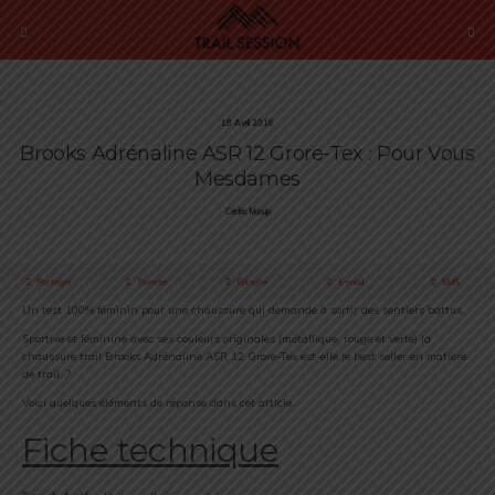
18 Avril 2016
Brooks Adrénaline ASR 12 Grore-Tex : Pour Vous
Mesdames
Cédric Masip
Partager
Tweeter
Épingler
E-mail
SMS
Un test 100% féminin pour une chaussure qui demande à sortir des sentiers battus.
Sportive et féminine avec ses couleurs originales (métallique, rouge et verte) la
chaussure trail Brooks Adrénaline ASR 12 Grore-Tex est-elle le best seller en matière
de trail…?
Voici quelques éléments de réponse dans cet article.
Fiche technique