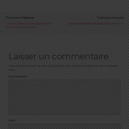
Publication Précédente
Publication Suivante
Pivlock Overdrive De Chez Smith Vs
Les Nouveautés New Balance 2016, C'est Ici !
La Groovy De Chez Julbo
Laisser un commentaire
Votre adresse e-mail ne sera pas publiée.
Les champs obligatoires sont indiqués
avec
*
Commentaire
*
Nom
*