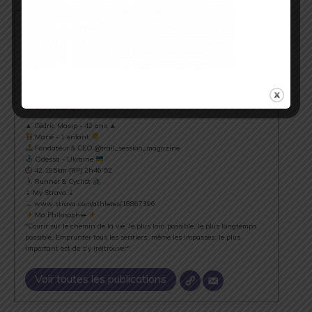
Cédric Masip
▲ Cédric Masip - 42 ans ▲
Marié - 1 enfant
Fondateur & CEO @trail_session_magazine
Odessa - Ukraine
⏱ 42.195km [RP] 2h46’52
Runner & Cyclist
⇣ My Strava ⇣
→ www.strava.com/athletes/18867396
Ma Philosophie
"Courir sur le chemin de la vie, le plus loin possible, le plus longtemps
possible. Emprunter tous les sentiers, même les impasses, le plus
important est de s’y (re)trouver".
Voir toutes les publications