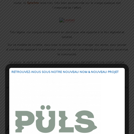
route), la
Synchro
reste très, très bien positionnée sur le visage quelque soit
l’intensité de l’effort.
Très légère, car conçue entièrement en plastique, elle apporte à la fois légèreté et
solidité.
Sur ce modèle de lunette, vous avez la possibilité de changer vos verres, pour passer
d’une teinte opaque à la protection maximale vers une teinte plus jaune qui accentue
la luminosité.
La aussi, le verre et la monture panoramique vous permettront une vision élargie.
Une limite quand même, le changement de verres sur la monture n’est pas forcément
RETROUVEZ-NOUS SOUS NOTRE NOUVEAU NOM & NOUVEAU PROJET
très maniable.
En conclusion, la
Synchro
de chez
Loubsol
est certainement le meilleur rapport
qualité/prix de la série SunGlasses de
Trail Session
et celle qui conviendra le mieux au
coureur assidu.
Loubsol Synchro: 50€
Auteur/Autrice