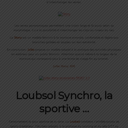
d’interchanger les verres.
Les verres panoramiques permettent une vision large et là aussi selon sa
morphologie, il y a la possibilité d’interchanger les clips au niveau du nez.
La
Stony
est un modèle féminin à la monture arrondie, confortable et légère aux
branches galbées et souples sur leur extrémité.
En conclusion:
Julbo
propose un modèle adapté à la pratique des activités physiques
en extérieur pour un public féminin. Attention quand même à la largeur de la
monture qui correspond plus à une forme de visage fin qu’arrondi.
Julbo Stony: 80€
Loubsol Synchro, la
sportive …
Certainement la plus sportive de la série, La
Loubsol
comblera l’athlète assidu de
sports d’extérieur. Très bien adapté, à la pratique du running et du vélo (VTT ou