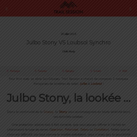
26 Juillet 2015
Julbo Stony VS Loubsol Synchro
Cédric Masip
Partager
Tweeter
Épingler
E-mail
SMS
Pour finir avec sa série SunGlasses, Trail Session a choisit de comparer 2 marques
françaises de lunettes de soleil:
Julbo
&
Loubsol
!
Julbo Stony, la lookée …
Dans la continuité de la
Groovy
, la
Stony
vous accompagnera en toute sérénité dans
vos activités outdoor.
Une protection solaire tout à fait correcte, que vous pouvez affiner à l’achat en
choisissant le type de verres (
Spectron
,
Polarized
,
Zebra
ou
Caméléon
). Notez que ce
choix est définitif, car tout comme le modèle précédent, vous n’avez pas la possibilité