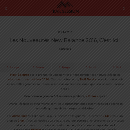
29 Juillet 2015
Les Nouveautés New Balance 2016, C’est Ici !
Cédric Masip
Partager
Tweeter
Épingler
E-mail
SMS
New Balance
est le premier équipementier a nous dévoiler ses nouveautés de la
collection automne-hiver 2016
. Ces prochains jours,
Trail Session
vous fait découvrir
les nouvelles gammes routes de la marque américaine, ainsi que son nouveau modèle
trail !
Une nouvelle gamme & 3 nouveaux produits,
«
Vazee »
quoi !
Amorti, légèreté et dynamisme sont les 3 caractéristiques essentielles qu’apporte la
nouvelle gamme de la marque américaine:
La
Vazee Pace
tout d’abord: la plus incisive de la gamme. Seulement
214Gr
pour un
drop de
6mm
. Avec ce modèle aux pieds, le coureur pourra aller chercher de la vitesse
tout en conservant un certain confort, et ce grâce à l’amorti apporté par la
technologie
REVlite
(annoncée comme 30% plus légère que des mousses à