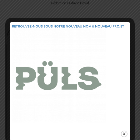
Rédaction
Ludovic David
RETROUVEZ-NOUS SOUS NOTRE NOUVEAU NOM & NOUVEAU PROJET
Auteur/Autrice
Cédric Masip
▲ Cédric Masip - 42 ans ▲
Marié - 1 enfant
Fondateur & CEO @trail_session_magazine
Odessa - Ukraine
⏱ 42.195km [RP] 2h46’52
Runner & Cyclist
⇣ My Strava ⇣
→ www.strava.com/athletes/18867396
Ma Philosophie