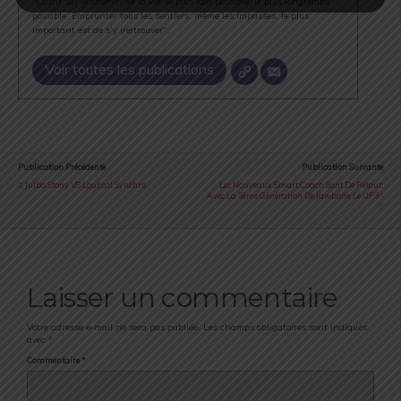
"Courir sur le chemin de la vie, le plus loin possible, le plus longtemps
possible. Emprunter tous les sentiers, même les impasses, le plus
important est de s’y (re)trouver".
Voir toutes les publications
Publication Précédente
Publication Suivante
Julbo Stony VS Loubsol Synchro
Les Nouveaux Smart Coach Sont De Retour,
Avec La 3ème Génération De Jawbone, Le UP3 !
Laisser un commentaire
Votre adresse e-mail ne sera pas publiée.
Les champs obligatoires sont indiqués
avec
*
Commentaire
*