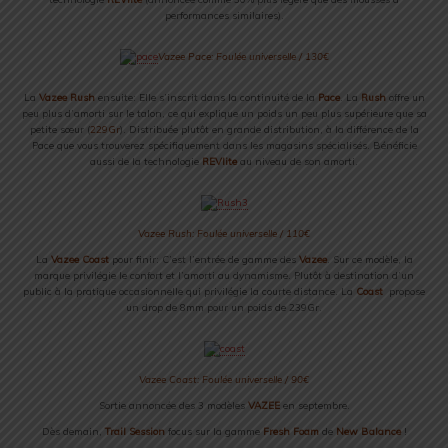
performances similaires).
Vazee Pace: Foulée universelle / 130€
La
Vazee Rush
ensuite: Elle s’inscrit dans la continuité de la
Pace
. La
Rush
offre un
peu plus d’amorti sur le talon, ce qui explique un poids un peu plus supérieure que sa
petite sœur (
229Gr
). Distribuée plutôt en grande distribution, à la différence de la
Pace que vous trouverez spécifiquement dans les magasins spécialisés. Bénéficie
aussi de la technologie
REVlite
au niveau de son amorti.
Vazee Rush: Foulée universelle / 110€
La
Vazee Coast
pour finir: C’est l’entrée de gamme des
Vazee
. Sur ce modèle, la
marque privilégie le confort et l’amorti au dynamisme. Plutôt à destination d’un
public à la pratique occasionnelle qui privilégie la courte distance. La
Coast
propose
un drop de 8mm pour un poids de 239Gr.
Vazee Coast: Foulée universelle / 90€
Sortie annoncée des 3 modèles
VAZEE
en septembre.
Dès demain,
Trail Session
focus sur la gamme
Fresh Foam
de
New Balance
!