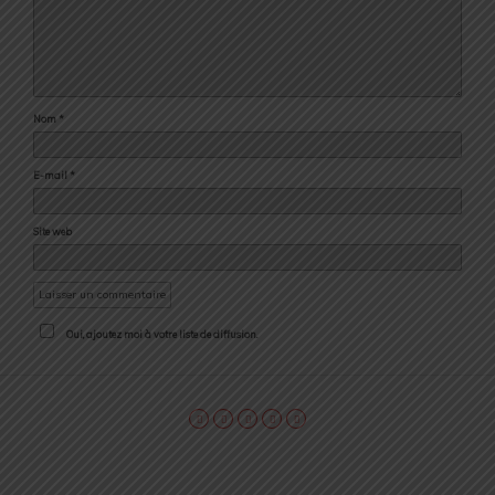
Nom
*
E-mail
*
Site web
Oui, ajoutez moi à votre liste de diffusion.