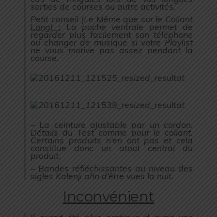
sorties de courses ou autre activités.
Petit conseil (Le Même que sur le Collant
Long) :
La poche ventrale permet de
regarder plus facilement son téléphone
ou changer de musique si votre Playlist
ne vous motive pas assez pendant la
course.
– La ceinture ajustable par un cordon.
Détails du Test comme pour le collant.
Certains produits n’en ont pas et cela
constitue donc un atout central du
produit.
– Bandes réfléchissantes au niveau des
sigles Kalenji afin d’être vues la nuit.
Inconvénient