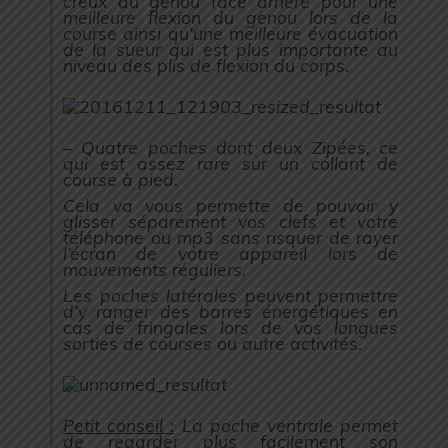
creux du genou face arrière pour une
meilleure flexion du genou lors de la
course ainsi qu’une meilleure évacuation
de la sueur qui est plus importante au
niveau des plis de flexion du corps.
– Quatre poches dont deux Zipées, ce
qui est assez rare sur un collant de
course à pied.
Cela va vous permette de pouvoir y
glisser séparément vos clefs et votre
téléphone ou mp3 sans risquer de rayer
l’écran de votre appareil lors de
mouvements réguliers.
Les poches latérales peuvent permettre
d’y ranger des barres énergétiques en
cas de fringales lors de vos longues
sorties de courses ou autre activités.
Petit conseil :
La poche ventrale permet
de regarder plus facilement son