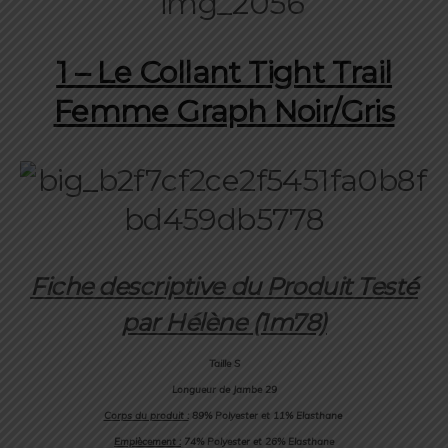
1 – Le
Collant Tight Trail
Femme Graph Noir/Gris
Fiche descriptive du Produit Testé
par Hélène (1m78)
Taille S
Longueur de Jambe 29
Corps du produit :
89% Polyester et 11% Elasthane
Empiècement :
74% Polyester et 26% Elasthane