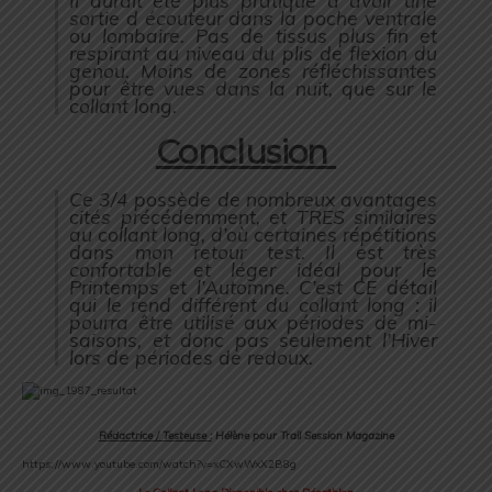
Il aurait été plus pratique d avoir une
sortie d écouteur dans la poche ventrale
ou lombaire. Pas de tissus plus fin et
respirant au niveau du plis de flexion du
genou. Moins de zones réfléchissantes
pour être vues dans la nuit, que sur le
collant long.
Conclusion
Ce 3/4 possède de nombreux avantages
cités précédemment, et TRES similaires
au collant long, d’où certaines répétitions
dans mon retour test. Il est très
confortable et léger idéal pour le
Printemps et l’Automne. C’est CE détail
qui le rend différent du collant long : il
pourra être utilisé aux périodes de mi-
saisons, et donc pas seulement l’Hiver
lors de périodes de redoux.
Rédactrice / Testeuse :
Hélène pour Trail Session Magazine
https://www.youtube.com/watch?v=xCXwWxX2B8g