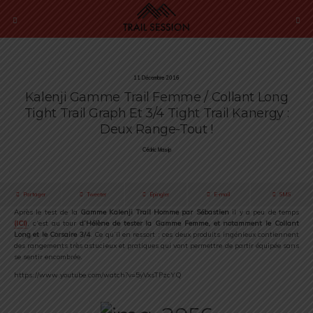
11 Décembre 2016
Kalenji Gamme Trail Femme / Collant Long
Tight Trail Graph Et 3/4 Tight Trail Kanergy :
Deux Range-Tout !
Cédric Masip
Partager
Tweeter
Épingler
E-mail
SMS
Après le test de la
Gamme Kalenji Trail Homme par Sébastien
il y a peu de temps
(ICI)
, c’est au tour
d’Hélène de tester la Gamme Femme, et notamment le Collant
Long et le Corsaire 3/4
. Ce qu’il en ressort : ces deux produits ingénieux contiennent
des rangements très astucieux et pratiques qui vont permettre de partir équipée sans
se sentir encombrée.
https://www.youtube.com/watch?v=5yVxsTPzcYQ