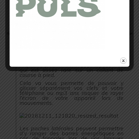
Ceinture ajustable par un cordon
Sigle kalenji réfléchissant en haut de la cuisse droite face avant et haut dessus du creux
du genoux gauche face arrière
Avantages
– Quatre poches dont deux zipées : ce
qui est assez rare sur un collant de
course à pied.
Cela va vous permette de pouvoir y
glisser séparément vos clefs et votre
téléphone ou mp3 ans risquer de rayer
l’écran de votre appareil lors de
mouvements.
Les poches latérales peuvent permettre
d’y ranger des barres énergétiques en
cas de fringales lors de vos longues