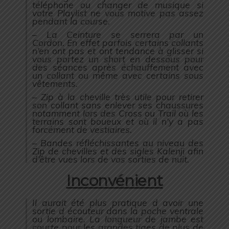
téléphone ou changer de musique si
votre Playlist ne vous motive pas assez
pendant la course.
– La Ceinture se serrera par un
Cordon. En effet parfois certains collants
n’en ont pas et ont tendance à glisser si
vous portez un short en dessous pour
des séances après échauffement avec
un collant ou même avec certains sous
vêtements.
– Zip à la cheville très utile pour retirer
son collant sans enlever ses chaussures
notamment lors des Cross ou Trail où les
terrains sont boueux et où il n’y a pas
forcément de vestiaires.
– Bandes réfléchissantes au niveau des
Zip de chevilles et des sigles Kalenji afin
d’être vues lors de vos sorties de nuit.
Inconvénient
Il aurait été plus pratique d avoir une
sortie d écouteur dans la poche ventrale
ou lombaire. La longueur de jambe est
courte pour les grandes tiges de plus de