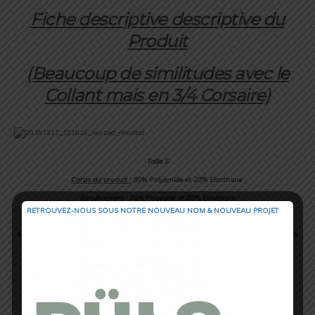
Fiche descriptive descriptive du
Produit
(Beaucoup de similitudes avec le
Collant mais en 3/4 Corsaire)
Taille S
Corps du produit :
80% Polyamide et 20% Elasthane
Empiècement :
74% Polyester et 26% Elasthane
RETROUVEZ-NOUS SOUS NOTRE NOUVEAU NOM & NOUVEAU PROJET
Couleur :
Dominance Noire
Motifs effet pitons noirs commençant sous le bassin en dessous des empiècements de
poches
Poches avant et arrière au niveau du bassin fermées par un Zip et deux poches
latérales simples au même niveau