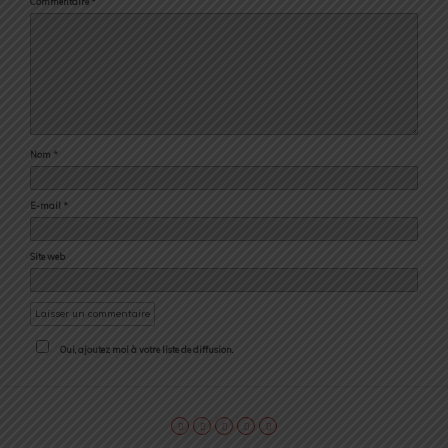
Commentaire
*
Nom
*
E-mail
*
Site web
Oui, ajoutez moi à votre liste de diffusion.