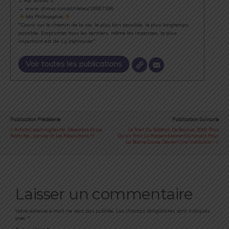
⇣ My Strava ⇣
→ www.strava.com/athletes/18867396
Ma Philosophie
"Courir sur le chemin de la vie, le plus loin possible, le plus longtemps
possible. Emprunter tous les sentiers, même les impasses, le plus
important est de s’y (re)trouver".
Voir toutes les publications
Publication Précédente
Publication Suivante
Article Coaching/Santé : Décembre Et Les
Le Trail Du Téléthon De Bouliac 2016 : Plus
Festivités ... Janvier Et Les Résolutions !!!
Qu'un Trail, Ce Rassemblement Girondin Pour
La Bonne Cause, Devient Une Institution !
Laisser un commentaire
Votre adresse e-mail ne sera pas publiée.
Les champs obligatoires sont indiqués
avec
*