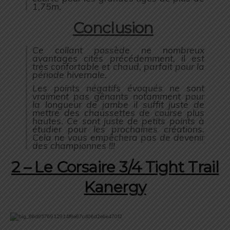
1,75m.
Conclusion
Ce collant possède ne nombreux
avantages cités précédemment, il est
très confortable et chaud, parfait pour la
période hivernale.
Les points négatifs évoqués ne sont
vraiment pas gênants notamment pour
la longueur de jambe il suffit juste de
mettre des chaussettes de course plus
hautes. Ce sont juste de petits points à
étudier pour les prochaines créations.
Cela ne vous empêchera pas de devenir
des championnes !!!
2 – Le Corsaire 3/4 Tight Trail
Kanergy