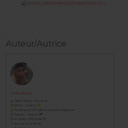
Auteur/Autrice
Cédric Masip
▲ Cédric Masip - 42 ans ▲
Marié - 1 enfant
Fondateur & CEO @trail_session_magazine
Odessa - Ukraine
⏱ 42.195km [RP] 2h46’52
Runner & Cyclist