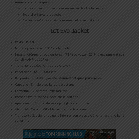
Autres caractéristiques :
Finitions thermocollées pour minimiser les frottements
Sous-short avec braguette
Éléments réfléchissants pour une meilleure visibilité
Lot Evo Jacket
Poids : 199 g
Matière principale : 100 % polyamide
Inserts latéraux et bas du torse : 73 % polyester, 27 % élasthanne (tissu
Sensitive® Plus 117 g)
Traitement : Déperlant durable (DWR)
Imperméabilité : 10 000 mm
Respirabilité : 4 000 g/m²/24 h
Caractéristiques principales
:
Capuche : Simple avec bordure élastique
Fermeture : Zip frontal minimaliste
Poches : Petite poche zippée sur la poitrine
Ajustement : Cordon de serrage réglable à la taille
Visibilité : Détails réfléchissants sur le bras gauche
Transport : Sac de rangement interne, compressible à la taille d’une balle
de tennis