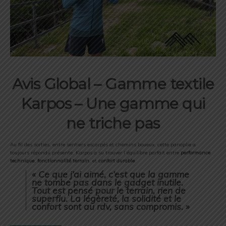
Avis Global – Gamme textile
Karpos –
Une
gamme
qui
ne
triche
pas
Au
fil
des
sorties,
entre
sentiers
escarpés
et
chemins
boueux,
cette
panoplie
a
toujours
répondu
présente.
Karpos
a
su
trouver
l’équilibre
parfait
entre
performance
technique
,
fonctionnalité
terrain
,
et
confort
durable
.
«
Ce
que
j’ai
aimé,
c’est
que
la
gamme
ne
tombe
pas
dans
le
gadget
inutile.
Tout
est
pensé
pour
le
terrain,
rien
de
superflu.
La
légèreté,
la
solidité
et
le
confort
sont
au
rdv
,
sans
compromis. »