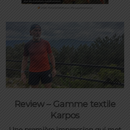
CODE TRAILSESSION pour 5% supplémentaires
Review –
Gamme textile
Karpos
Une
première
impression
qui
met