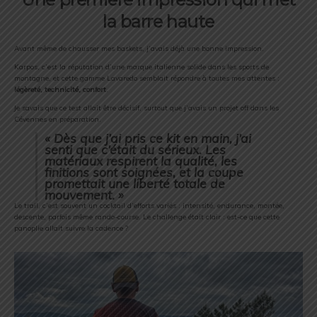
la
barre
haute
Avant
même
de
chausser
mes
baskets,
j’avais
déjà
une
bonne
impression.
Karpos,
c’est
la
réputation
d’une
marque
italienne
solide
dans
les
sports
de
montagne,
et
cette
gamme
Lavaredo
semblait
répondre
à
toutes
mes
attentes :
légèreté,
technicité,
confort
.
Je
savais
que
ce
test
allait
être
décisif,
surtout
que
j’avais
un
projet
off
dans
les
Cévennes
en
préparation.
«
Dès
que
j’ai
pris
ce
kit
en
main,
j’ai
senti
que
c’était
du
sérieux.
Les
matériaux
respirent
la
qualité,
les
finitions
sont
soignées,
et
la
coupe
promettait
une
liberté
totale
de
mouvement. »
Le
trail,
c’est
souvent
un
cocktail
d’efforts
variés :
intensité,
endurance,
montée,
descente,
parfois
même
rando-
course.
Le
challenge
était
clair :
est-
ce
que
cette
panoplie
allait
suivre
la
cadence ?