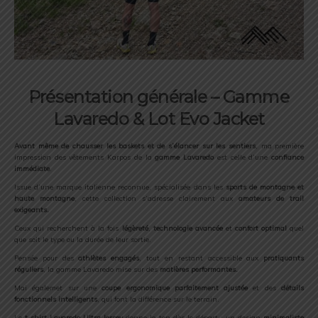
Présentation générale – Gamme
Lavaredo & Lot Evo Jacket
Avant
même
de
chausser
les
baskets
et
de
s’élancer
sur
les
sentiers
,
ma
première
impression
des
vêtements
Karpos
de
la
gamme
Lavaredo
est
celle
d’une
confiance
immédiate
.
Issue
d’une
marque
italienne
reconnue,
spécialisée
dans
les
sports
de
montagne
et
haute
montagne
,
cette
collection
s’adresse
clairement
aux
amateurs
de
trail
exigeants.
Ceux
qui
recherchent
à
la
fois
légèreté
,
technologie
avancée
et
confort
optimal
quel
que
soit
le
type
ou
la
durée
de
leur
sortie.
Pensée
pour
des
athlètes
engagés
,
tout
en
restant
accessible
aux
pratiquants
réguliers
,
la
gamme
Lavaredo
mise
sur
des
matières
performantes.
Mai égalemet sur
une
coupe
ergonomique
parfaitement
ajustée
et
des
détails
fonctionnels
intelligents
,
qui
font
la
différence
sur
le
terrain.
Le
t-
shirt
Lavaredo
Ultra
Jersey
donne
le
ton
dès
le
départ :
un
design
minimaliste