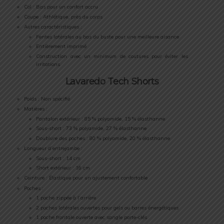
Col : Bas pour un confort accru
Coupe : Athlétique, près du corps
Autres caractéristiques :
Fentes latérales au bas du buste pour une meilleure aisance
Entièrement imprimé
Construction avec un minimum de coutures pour éviter les
irritations
Lavaredo Tech Shorts
Poids : Non spécifié
Matières :
Pantalon extérieur : 85 % polyamide, 15 % élasthanne
Sous-short : 73 % polyamide, 27 % élasthanne
Doublure des poches : 80 % polyamide, 20 % élasthanne
Longueur d’entrejambe :
Sous-short : 14 cm
Short extérieur : 16 cm
Ceinture : Élastique pour un ajustement confortable
Poches :
1 poche zippée à l’arrière
2 poches latérales ouvertes pour gels ou barres énergétiques
1 poche frontale ouverte avec sangle porte-clés