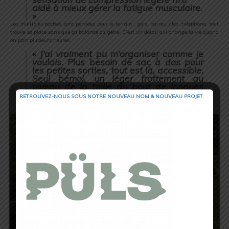
aidé
à
mieux
gérer
la
fatigue
musculaire.
»
Les
multiples
poches
sont
pensées
pour
le
terrain :
gels,
barres,
clés,
téléphone,
tout
trouve
sa
place
sans
que
ça
balance
ou
gêne.
C’est
un
détail
qui
change
la
vie
quand
on
part
plusieurs
heures.
«
J’ai
vraiment
pu
m’organiser
comme
je
voulais.
Plus
besoin
de
sac
à
dos
pour
les
petites
sorties,
tout
est
là,
accessible.
Seul
bémol,
un
léger
frottement
au
niveau
de
la
taille
au
bout
de
longues
heures,
mais
rien
d’insurmontable. »
RETROUVEZ-NOUS SOUS NOTRE NOUVEAU NOM & NOUVEAU PROJET