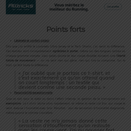
Points
forts
Légèreté
et
confort
global
Dès
que
j’ai
enfilé
le
Lavaredo
Ultra
Jersey
et
le
Tech
Shorts,
j’ai
senti
la
différence.
Ces
textiles
sont
incroyablement
agréables
à
porter
,
même
sur
des
longues
sorties
où
chaque
gramme
compte.
Leur
poids
plume
et
leur
coupe
étudiée
laissent
une
liberté
totale
de
mouvement
—
on
ne
sent
rien
qui
gêne,
rien
qui
tire
ou
comprime.
Sur
le
trail,
ça
fait
toute
la
différence.
«
J’ai
oublié
que
je
portais
ce
t-
shirt,
et
c’est
exactement
ça
qu’on
attend
quand
on
court
longtemps :
un
textile
qui
devient
comme
une
seconde
peau. »
Respirabilité
exceptionnelle
Que
ce
soit
sous
le
soleil
ou
dans
l’effort
intense,
la
gestion
de
la
transpiration
est
exemplaire
.
Le
t-
shirt
sèche
ultra
rapidement,
et
même
la
veste
Lot
Evo,
qui
coupe
le
vent,
évacue
l’humidité
avec
brio.
Résultat :
pas
de
sensation
d’humidité
stagnante,
même
quand
le
rythme
s’accélère.
«
La
veste
ne
m’a
jamais
donné
cette
sensation
d’étouffement
qu’on
redoute
avec
les
coupe-
vent.
J’ai
pu
pousser
fort