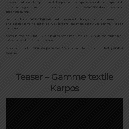
Je
connaissais
déjà
la
réputation
de
Karpos
pour
ses
équipements
de
montagne
et
de
haute
montagne,
mais
cette
expérience
fut
une
vraie
découverte
dans
le
domaine
spécifique
du
trail
.
Les
conditions
météorologiques
particulièrement
changeantes,
combinées
à
la
diversité
des
terrains,
ont
mis
à
rude
épreuve
l’ensemble
des
tenues,
comme
il
se
doit
lors
d’un
test
terrain.
Après
le
retour
d’
Elisa
il
y
a
quelques
semaines,
j’étais
curieux
de
confronter
moi-
même
ces
produits
à
mes
exigences.
Alors,
ce
kit
a-
t-
il
tenu
ses
promesses
?
Voici
mon
retour,
après
un
test
grandeur
nature
…
Teaser –
Gamme textile
Karpos