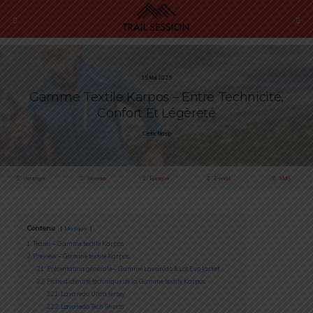
15 Mai 2025
Gamme Textile Karpos – Entre Technicité,
Confort Et Légèreté
Cédric Masip
Partager
Tweeter
Épingler
E-mail
SMS
Contenu
Masquer
1
Teaser – Gamme textile Karpos
2
Preview – Gamme textile Karpos
2.1
Présentation générale – Gamme Lavaredo & Lot Evo Jacket
2.2
Fiche d’identité technique de la Gamme textile Karpos
2.2.1
Lavaredo Ultra Jersey
2.2.2
Lavaredo Tech Shorts