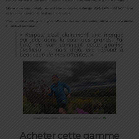
Karpos
fait
une
entrée
remarquée
dans
le
monde
du
trail
avec
la
gamme
Lavaredo.
Même
si
certains
détails
peuvent
être
améliorés,
le
design
stylé
,
l’
efficacité
technique
et
le
confort
général
en
font
un
choix
solide.
C’est
un
ensemble
parfait
pour
affronter
des
sentiers
variés,
même
sous
une
météo
humide
et
venteuse
.
«
Karpos,
c’est
clairement
une
marque
qui
joue
dans
la
cour
des
grands.
J’ai
hâte
de
voir
comment
cette
gamme
évoluera —
mais
déjà,
elle
répond
à
beaucoup
de
mes
attentes. »
Gamme testée, validée, approuvée et recommandée par Cyril
Acheter cette gamme