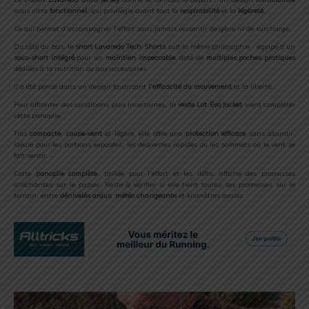
mais
ultra
fonctionnel
,
qui
privilégie
avant
tout
la
respirabilité
et
la
légèreté.
Ce qui permet
d’accompagner
l’effort
sans
jamais
ressentir
de
gêne
ni
de
surcharge.
Du
côté
du
bas,
le
short
Lavaredo
Tech
Shorts
suit
la
même
philosophie :
équipé
d’un
sous-
short
intégré
pour
un
maintien
impeccable
,
doté
de
multiples
poches
pratiques
dédiées
à
la
nutrition
ou
aux
accessoires.
Il a été
pensé
dans
un
design
favorisant
l’efficacité
du
mouvement
et
la
liberté.
Pour
affronter
des
conditions
plus
incertaines,
la
veste
Lot
Evo
Jacket
vient
compléter
cette
panoplie.
Très
compacte
,
coupe-
vent
et
légère,
elle
offre
une
protection
efficace
sans
alourdir,
idéale
pour
les
portions
exposées,
les
descentes
rapides
ou
les
sommets
où
le
vent
se
fait
sentir.
Cette
panoplie
complète
,
taillée
pour
l’effort
et
les
défis,
affiche
des
promesses
alléchantes
sur
le
papier.
Reste
à
vérifier
si
elle
tient
toutes
ses
promesses
sur
le
terrain,
entre
dénivelés
ardus
,
météo
changeante
et
kilomètres
avalés.