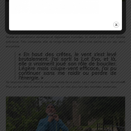
Lot
Evo
Jacket – L
’atout
météo
imprévisible
Testée
en
conditions
venteuses
et
légèrement
humides,
la
veste
Lot
Evo
s’est
révélée
précieuse.
Très
compacte,
elle
se
range
facilement
dans
une
poche
ou
un
sac
sans
encombre.
«
En
haut
des
crêtes,
le
vent
s’est
levé
brutalement.
J’ai
sorti
la
Lot
Evo,
et
là,
elle
a
vraiment
joué
son
rôle
de
bouclier.
Légère
mais
coupe-
vent
efficace,
j’ai
pu
continuer
sans
me
raidir
ou
perdre
de
l’énergie. »
Sa
respirabilité
est
notable
pour
une
veste
de
ce
poids.
Les
inserts
en
tissu
Sensitive®
Plus
sur
les
côtés
évitent
la
surchauffe,
un
vrai
plus
lors
des
montées
soutenues.