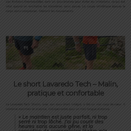
Les
finitions
thermocollées
sont
un
plus
énorme
pour
éviter
les
irritations,
ce
qui
est
vital
quand
on
enchaîne
les
kilomètres
sans
pause.
La
coupe
athlétique
épouse
le
corps
sans
compresser,
libérant
les
mouvements.
Le
short
Lavaredo
Tech – M
alin,
pratique
et
confortable
Le
Lavaredo
Tech
Shorts,
avec
son
sous-
short
intégré,
a
été
un
vrai
coup
de
cœur.
Il
combine
maintien
et
aisance,
indispensable
pour
un
trail
longue
distance.
«
Le
maintien
est
juste
parfait,
ni
trop
serré
ni
trop
lâche.
J’ai
pu
courir
des
heures
sans
aucune
gêne,
et
la
sensation
de
compression
légère
m’a