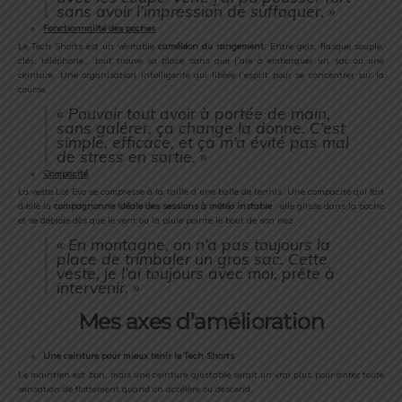
sans
avoir
l’impression
de
suffoquer. »
Fonctionnalité
des
poches
Le
Tech
Shorts
est
un
véritable
caméléon
du
rangement
.
Entre
gels,
flasque
souple,
clés,
téléphone…
tout
trouve
sa
place
sans
que
j’aie
à
embarquer
un
sac
ou
une
ceinture.
Une
organisation
intelligente
qui
libère
l’esprit
pour
se
concentrer
sur
la
course.
«
Pouvoir
tout
avoir
à
portée
de
main,
sans
galérer,
ça
change
la
donne.
C’est
simple,
efficace,
et
ça
m’a
évité
pas
mal
de
stress
en
sortie. »
Compacité
La
veste
Lot
Evo
se
compresse
à
la
taille
d’une
balle
de
tennis.
Une
compacité
qui
fait
d’elle
la
compagnonne
idéale
des
sessions
à
météo
instable
:
elle
glisse
dans
la
poche
et
se
déploie
dès
que
le
vent
ou
la
pluie
pointe
le
bout
de
son
nez.
«
En
montagne,
on
n’a
pas
toujours
la
place
de
trimbaler
un
gros
sac.
Cette
veste,
je
l’ai
toujours
avec
moi,
prête
à
intervenir. »
Mes
axes
d’amélioration
Une
ceinture
pour
mieux
tenir
le
Tech
Shorts
Le
maintien
est
bon,
mais
une
ceinture
ajustable
serait
un
vrai
plus
pour
éviter
toute
sensation
de
flottement
quand
on
accélère
ou
descend.