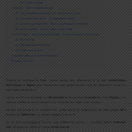
2.2.3
Lot Evo Jacket
3
Review – Gamme textile Karpos
3.1
Une première impression qui met la barre haute
3.2
Lavaredo Ultra Jersey – La légèreté en action
3.3
Le short Lavaredo Tech – Malin, pratique et confortable
3.4
Lot Evo Jacket – L’atout météo imprévisible
4
Avis Global – Gamme textile Karpos – Une gamme qui ne triche pas
4.1
Points forts
4.2
Mes axes d’amélioration
4.3
Note finale de 4 / 5
5
Acheter cette gamme textile Karpos
6
Auteur/Autrice
Quand
je
pratique
le
trail
,
j’aime
porter
des
vêtements
à
la
fois
confortables
,
techniques
et
légers
pour
maximiser
mes
performances
tout
en
restant
à
l’aise
sur
tous
types
de
terrains.
J’ai
eu
la
chance
de
tester
un
kit
complet
de
la
gamme
Lavaredo
de
chez
Karpos
,
une
marque
italienne
reconnue
qui
a
su
traverser
les
Alpes
avec
succès.
Ce
test
est
arrivé
à
un
moment
clé,
juste
avant
la
préparation
de
mon
projet
off
à
travers
les
Cévennes
,
un
terrain
exigeant
et
varié.
Ce
kit
m’a
accompagné
durant
mes
différentes
sorties —
qu’elles
soient
intenses
,
cool
,
longues
ou
même
en
mode
rando-
course
.