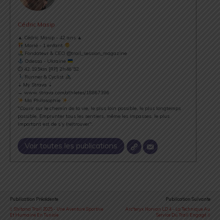
Cédric Masip
▲ Cédric Masip - 42 ans ▲
Marié - 1 enfant
Fondateur & CEO @trail_session_magazine
Odessa - Ukraine
⏱ 42.195km [RP] 2h46’52
Runner & Cyclist
⇣ My Strava ⇣
→ www.strava.com/athletes/18867396
Ma Philosophie
"Courir sur le chemin de la vie, le plus loin possible, le plus longtemps
possible. Emprunter tous les sentiers, même les impasses, le plus
important est de s’y (re)trouver".
Voir toutes les publications
Publication Précédente
Publication Suivante
Shitana Trail 2025 - Une Aventure Sportive
Arc'teryx Norvan LD 4 - La Technique Au
Et Humaine En Tunisie
Service Du Trail Engagé