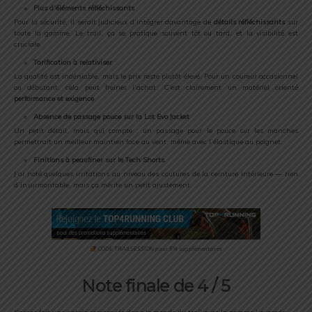
Plus
d’éléments
réfléchissants
Pour
la
sécurité,
il
serait
judicieux
d’intégrer
davantage
de
détails
réfléchissants
sur
toute
la
gamme.
Le
trail,
ça
se
pratique
souvent
tôt
ou
tard,
et
la
visibilité
est
cruciale.
Tarification
à
relativiser
La
qualité
est
indéniable,
mais
le
prix
reste
plutôt
élevé.
Pour
un
coureur
occasionnel
ou
débutant,
cela
peut
freiner
l’achat.
C’est
clairement
un
matériel
orienté
performance
et
exigence
.
Absence
de
passage
pouce
sur
la
Lot
Evo
Jacket
Un
petit
détail,
mais
qui
compte :
un
passage
pour
le
pouce
sur
les
manches
permettrait
un
meilleur
maintien
face
au
vent,
même
avec
l’élastique
au
poignet.
Finitions
à
peaufiner
sur
le
Tech
Shorts
J’ai
noté
quelques
irritations
au
niveau
des
coutures
de
la
ceinture
intérieure —
rien
d’insurmontable,
mais
ça
mérite
un
petit
ajustement.
CODE TRAILSESSION pour 5% supplémentaires
Note
finale de
4 /
5