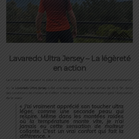
Lavaredo
Ultra
Jersey – L
a
légèreté
en
action
Le
t-
shirt,
c’est
souvent
la
pièce
la
plus
exposée
à
la
transpiration
et
aux
frottements.
Ici,
le
Lavaredo
Ultra
Jersey
a
été
une
belle
surprise.
Sur
des
sorties
de
1h
à
5h,
dans
des
conditions
de
chaleur
et
d’effort
intense,
le
tissu
a
parfaitement
géré
l’évacuation
de
la
sueur.
«
J’ai
vraiment
apprécié
son
toucher
ultra
léger,
comme
une
seconde
peau
qui
respire.
Même
dans
les
montées
raides
où
la
température
monte
vite,
je
n’ai
jamais
eu
cette
sensation
de
moiteur
collante.
C’est
un
vrai
confort
qui
fait
la
différence. »