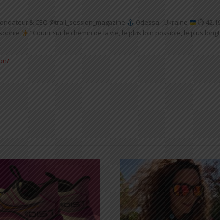
ondateur & CEO @trail_session_magazine
Odessa - Ukraine
⏱ 42.19
sophie
"Courir sur le chemin de la vie, le plus loin possible, le plus l
.
ion/