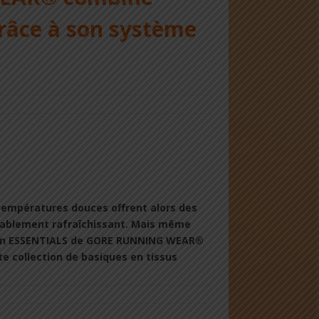
grâce à son système
s températures douces offrent alors des
gréablement rafraîchissant. Mais même
lection ESSENTIALS de GORE RUNNING WEAR®
te collection de basiques en tissus