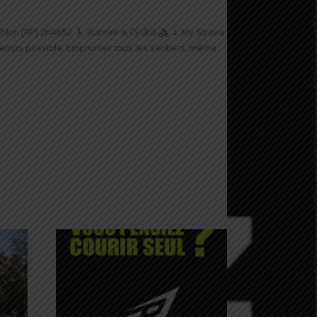
5km [RP] 2h46’52
Runner & Cyclist
⇣ My Strava
ongtemps possible. Emprunter tous les sentiers, même