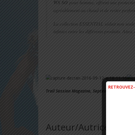
WS SO
pour homme, offrent une protection 
agréablement au chaud et de rester perfor
La collection ESSENTIAL séduit non seuleme
infinies entre les différents produits. Ai
RETROUVEZ-
Trail Session Magazine, Septembre 2016
Auteur/Autrice