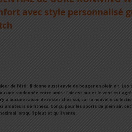
nfort avec style personnalisé 
tch
eur de l’été : il donne aussi envie de bouger en plein air. Le
 ou une randonnée entre amis : l’air est pur et le vent est a
l n’y a aucune raison de rester chez soi, car la nouvelle col
es amateurs de fitness. Conçu pour les sports de plein air, cet
ximal lorsqu’il pleut et qu’il vente.