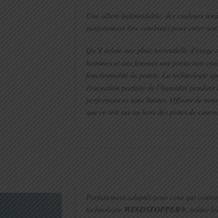
Une allure indémodable, des couleurs tendan
parfaitement être combinés pour créer son 
Qu’il éclate une pluie torrentielle d’orage 
hommes et aux femmes une protection essenti
fonctionnalité de pointe. La technologie s
évacuation parfaite de l’humidité pendant l
performances sans limites. Offrant de nom
que ce soit sur ou hors des pistes de course
Parfaitement adaptés pour ceux qui courent
technologie
WINDSTOPPER®
, même lo