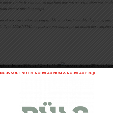
fiable contre le vent tout en affichant une micro-respiration maximale
mant encore plus longtemps.
nt par son confort incomparable et sa fonctionnalité de pointe, mais 
nsi, la ligne ESSENTIAL ne passera pas inaperçue au milieu des tempêtes
NOUS SOUS NOTRE NOUVEAU NOM & NOUVEAU PROJET