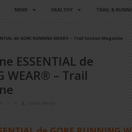
Y
NEWS
HEALTHY
TRAIL & RUNN
SENTIAL de GORE RUNNING WEAR® – Trail Session Magazine
gne ESSENTIAL de
 WEAR® – Trail
ine
e
0
Cédric Masip
 ESSENTIAL de GORE RUNNING 