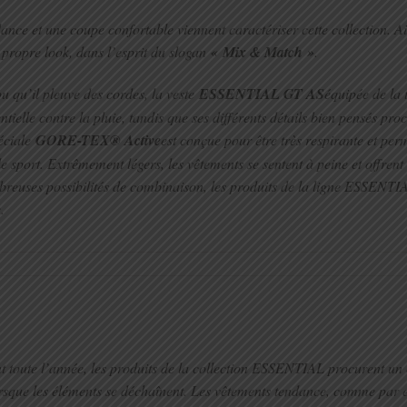
ce et une coupe confortable viennent caractériser cette collection. Ain
propre look, dans l’esprit du slogan
« Mix & Match »
.
ou qu’il pleuve des cordes, la veste
ESSENTIAL GT AS
équipée de la
elle contre la pluie, tandis que ses différents détails bien pensés proc
péciale
GORE-TEX® Active
est conçue pour être très respirante et p
e sport. Extrêmement légers, les vêtements se sentent à peine et offrent
breuses possibilités de combinaison, les produits de la ligne ESSENTI
.
 toute l’année, les produits de la collection ESSENTIAL procurent un 
rsque les éléments se déchaînent. Les vêtements tendance, comme par