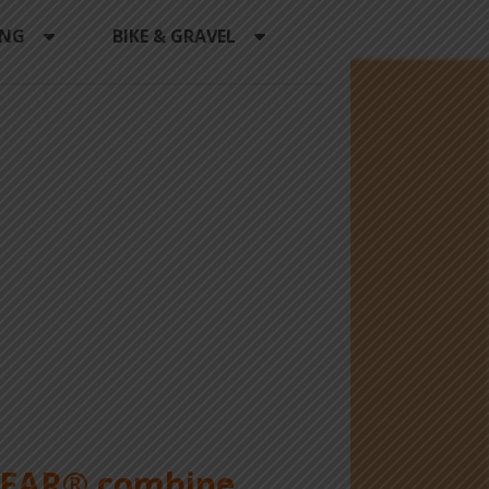
ING
BIKE & GRAVEL
WEAR® combine