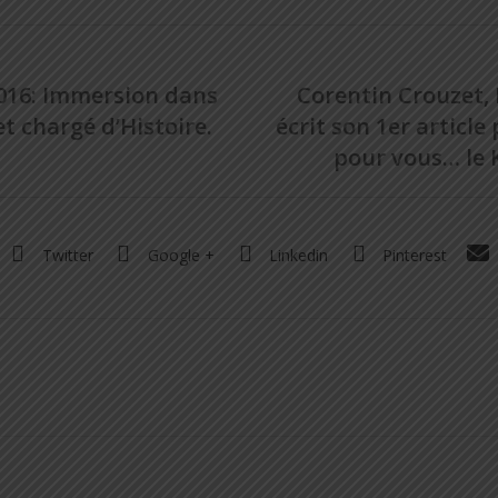
016: Immersion dans
Corentin Crouzet, 
t chargé d’Histoire.
écrit son 1er article
pour vous… le 
Twitter
Google +
Linkedin
Pinterest