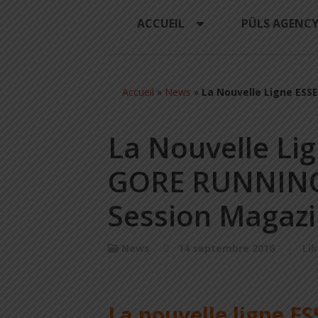
ACCUEIL
PÜLS AGENC
Accueil
»
News
»
La Nouvelle Ligne ES
La Nouvelle Li
GORE RUNNING
Session Magaz
News
14 septembre 2016
Lik
La nouvelle ligne