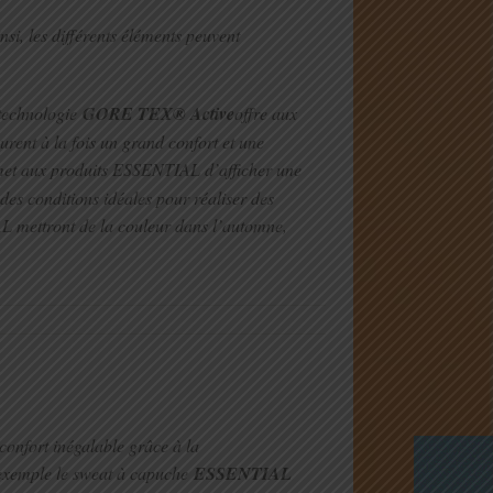
si, les différents éléments peuvent
 technologie
GORE TEX® Active
offre aux
urent à la fois un grand confort et une
ermet aux produits ESSENTIAL d’afficher une
 des conditions idéales pour réaliser des
AL mettront de la couleur dans l’automne,
confort inégalable grâce à la
 exemple le sweat à capuche
ESSENTIAL