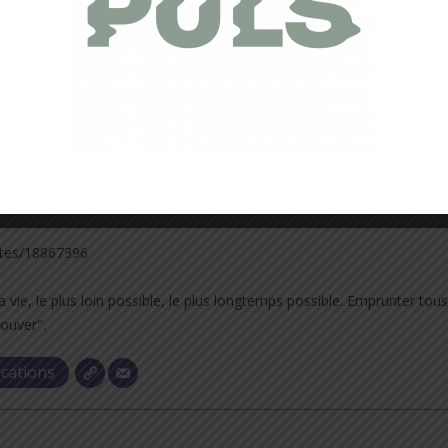
 ▲
il_session_magazine
2
tes/18867396
a vie, le plus loin possible, le plus longtemps possible. Emprunter tou
rouver".
ications