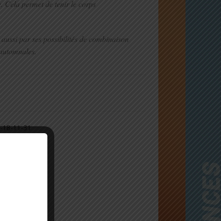
. Cela permet de tenir le corps
aussi par ses possibilités de combinaison
 automnales.