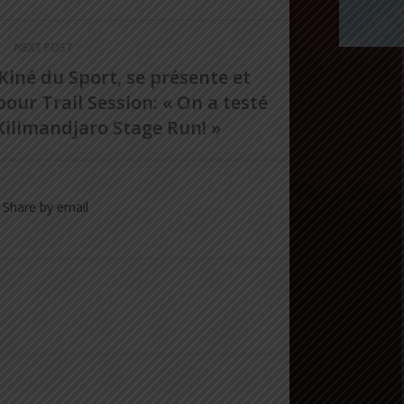
NEXT POST
Kiné du Sport, se présente et
 pour Trail Session: « On a testé
Kilimandjaro Stage Run! »
Share by email