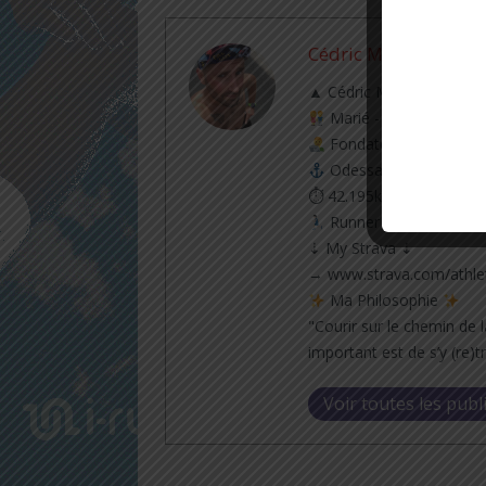
Cédric Masip
▲ Cédric Masip - 42 ans
Marié - 1 enfant
Fondateur & CEO @tra
Odessa - Ukraine
⏱ 42.195km [RP] 2h46’5
Runner & Cyclist
⇣ My Strava ⇣
→ www.strava.com/athle
Ma Philosophie
"Courir sur le chemin de l
important est de s’y (re)t
Voir toutes les publ