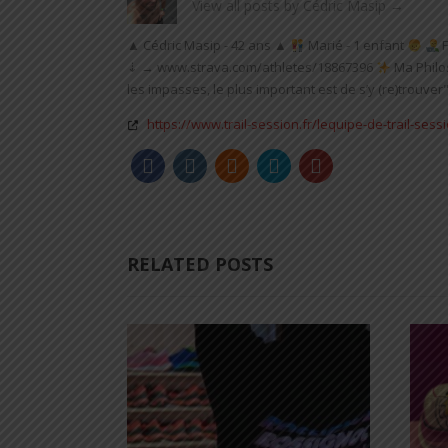
View all posts by Cédric Masip
→
▲ Cédric Masip - 42 ans ▲
Marié - 1 enfant
F
⇣ → www.strava.com/athletes/18867396
Ma Philo
les impasses, le plus important est de s’y (re)trouver"
https://www.trail-session.fr/lequipe-de-trail-sess
RELATED POSTS