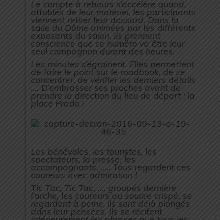
Le compte à rebours s’accélère quand,
affublés de leur matériel, les participants
viennent retirer leur dossard. Dans la
salle du Dôme animées par les différents
exposants du salon, ils prennent
conscience que ce numéro va être leur
seul compagnon durant des heures.
Les minutes s’égrainent. Elles permettent
de faire le point sur le roadbook, de se
concentrer, de vérifier les derniers détails
…. D’embrasser ses proches avant de
prendre la direction du lieu de départ : la
place Prado !
Les bénévoles, les touristes, les
spectateurs, la presse, les
accompagnants, ….. Tous regardent ces
coureurs avec admiration !
Tic Tac, Tic Tac, …. groupés dernière
l’arche, les coureurs au sourire crispé, se
regardent à peine, ils sont déjà plongés
dans leur pensées. Ils se récitent
intérieurement les phrases que tous les