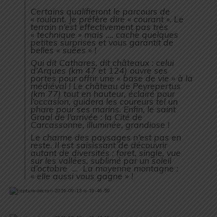
Certains qualifieront le parcours de
« roulant. Je préfère dire « courant ». Le
terrain n’est effectivement pas très
« technique » mais …. cache quelques
petites surprises et vous garantit de
belles « suées » !
Qui dit Cathares, dit châteaux : celui
d’Arques (km 47 et 124) ouvre ses
portes pour offrir une « base de vie » à la
médiéval ! Le château de Peyrepertus
(km 77) tout en hauteur, éclairé pour
l’occasion, guidera les coureurs tel un
phare pour ses marins. Enfin, le saint
Graal de l’arrivée : la Cité de
Carcassonne, illuminée, grandiose !
Le charme des paysages n’est pas en
reste. Il est saisissant de découvrir
autant de diversités : foret, single, vue
sur les vallées, sublimé par un soleil
d’octobre … La moyenne montagne :
« elle aussi vous gagne » !