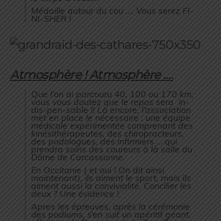
Médaille autour du cou …. Vous serez FI-
NI-SHER !
Atmosphère ! Atmosphère ….
Que l’on ai parcouru 40, 100 ou 170 km,
vous vous doutez que le repos sera in-
dis-pen-sable !! Là encore, l’association
met en place le nécessaire : une équipe
médicale expérimentée comprenant des
kinésithérapeutes, des chiropracteurs,
des podologues, des infirmiers … qui
prendra soins des coureurs à là salle du
Dôme de Carcassonne.
En Occitanie ( et oui ! On dit ainsi
maintenant), ils aiment le sport, mais ils
aiment aussi la convivialité. Concilier les
deux ? Une évidence !
Apres les épreuves, après la cérémonie
des podiums, s’en suit un apéritif géant,