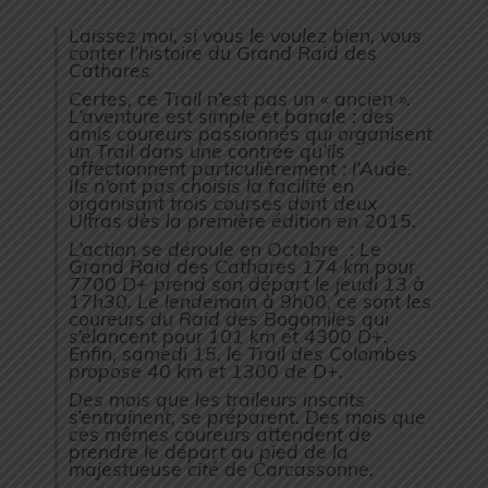
Laissez moi, si vous le voulez bien, vous
conter l’histoire du Grand Raid des
Cathares
Certes, ce Trail n’est pas un « ancien ».
L’aventure est simple et banale : des
amis coureurs passionnés qui organisent
un Trail dans une contrée qu’ils
affectionnent particulièrement : l’Aude.
Ils n’ont pas choisis la facilité en
organisant trois courses dont deux
Ultras dès la première édition en 2015.
L’action se déroule en Octobre : Le
Grand Raid des Cathares 174 km pour
7700 D+ prend son départ le jeudi 13 à
17h30. Le lendemain à 9h00, ce sont les
coureurs du Raid des Bogomiles qui
s’élancent pour 101 km et 4300 D+.
Enfin, samedi 15, le Trail des Colombes
propose 40 km et 1300 de D+.
Des mois que les traileurs inscrits
s’entrainent, se préparent. Des mois que
ces mêmes coureurs attendent de
prendre le départ au pied de la
majestueuse cité de Carcassonne.