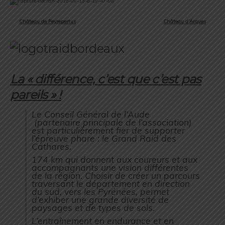
Château de Peyrepertus
Château d’Arques
La « différence, c’est que c’est pas
pareils » !
Le Conseil Général de l’Aude
(partenaire principale de l’association)
est particulièrement fier de supporter
l’épreuve phare : le Grand Raid des
Cathares.
174 km qui donnent aux coureurs et aux
accompagnants une vision différentes
de la région. Choisir de créer un parcours
traversant le département en direction
du sud, vers les Pyrénées, permet
d’exhiber une grande diversité de
paysages et de types de sols.
L’entraînement en endurance et en