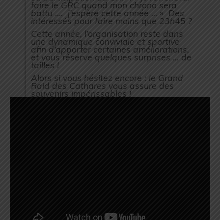
faire le GRC quand mon chrono sera
battu …. j’espère cette année … » Des
intéressés pour faire moins que 23h45 ?
Cette année, l’organisation reste dans
une dynamique conviviale et sportive
afin d’apporter certaines améliorations,
et vous réserve quelques surprises … de
tailles !
Alors si vous hésitez encore : le Grand
Raid des Cathares vous assure des
souvenirs impérissables !