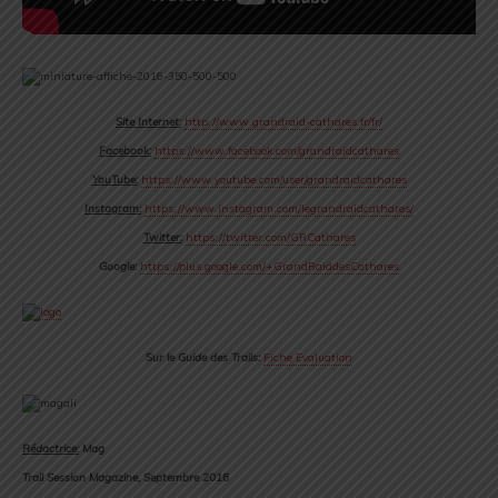
Site Internet:
http://www.grandraid-cathares.fr/fr/
Facebook:
https://www.facebook.com/grandraidcathares
YouTube:
https://www.youtube.com/user/grandraidcathares
Instagram:
https://www.instagram.com/legrandraidcathares/
Twitter:
https://twitter.com/GRCathares
Google:
https://plus.google.com/+GrandRaiddesCathares
Sur le Guide des Trails:
Fiche Evaluation
Rédactrice:
Mag
Trail Session Magazine, Septembre 2016