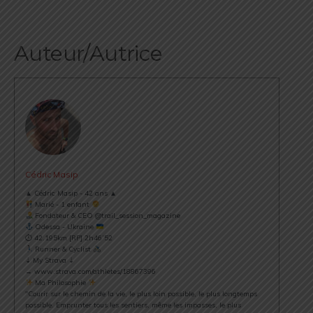
Auteur/Autrice
Cédric Masip
▲ Cédric Masip - 42 ans ▲
Marié - 1 enfant
Fondateur & CEO @trail_session_magazine
Odessa - Ukraine
⏱ 42.195km [RP] 2h46’52
Runner & Cyclist
⇣ My Strava ⇣
→ www.strava.com/athletes/18867396
Ma Philosophie
"Courir sur le chemin de la vie, le plus loin possible, le plus longtemps
possible. Emprunter tous les sentiers, même les impasses, le plus