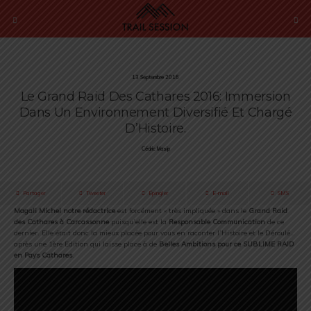
13 Septembre 2016
Le Grand Raid Des Cathares 2016: Immersion
Dans Un Environnement Diversifié Et Chargé
D’Histoire.
Cédric Masip
Partager
Tweeter
Épingler
E-mail
SMS
Magali Michel notre rédactrice
est forcément « très impliquée » dans le
Grand Raid
des Cathares à Carcassonne
puisqu’elle est la
Responsable Communication
de ce
dernier. Elle était donc la mieux placée pour vous en raconter l’Histoire et le Déroulé…
après une 1ère Edition qui laisse place à de
Belles Ambitions pour ce SUBLIME RAID
en Pays Cathares
.