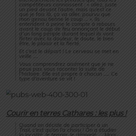
compétiteurs connaissent : « allez, juste
un pied devant l’autre, mais qu’est ce
que je fais là, ça va aller, pourvu que
mon genou tienne le coup … ». Ils
entendent à peine le compte à rebours
avant le coup de feu annonçant le début
d’un long périple durant lequel ils vont
flirter avec la douleur, le doute, le bien
être, le plaisir et la fierté.
Et c’est le départ ! Le cerveau se met en
veille ….
Vous comprendrez aisément que je ne
peux pas vous raconter la suite de
l’histoire. Elle est propre à chacun ….. Ce
type d’aventure se vit !
Courir en terres Cathares : les plus !
Quand on décide de participer à un
Trail, c’est qu’on l’a choisi ! On a étudier
la localité, le terrain, le dénivelé …. Mais