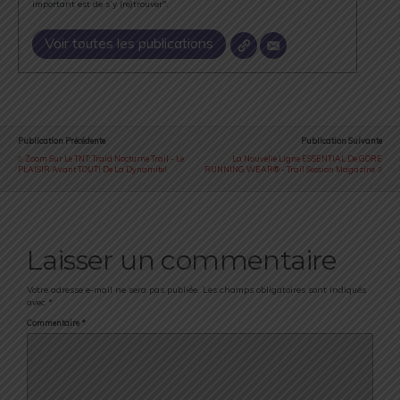
important est de s’y (re)trouver".
Voir toutes les publications
Publication Précédente
Publication Suivante
Zoom Sur Le TNT: Traid Nocturne Trail - Le
La Nouvelle Ligne ESSENTIAL De GORE
PLAISIR Avant TOUT! De La Dynamite!
RUNNING WEAR® - Trail Session Magazine
Laisser un commentaire
Votre adresse e-mail ne sera pas publiée.
Les champs obligatoires sont indiqués
avec
*
Commentaire
*