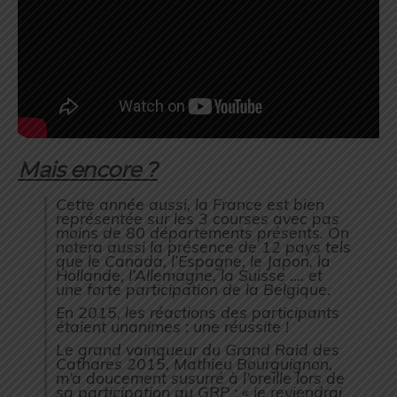
Mais encore ?
Cette année aussi, la France est bien
représentée sur les 3 courses avec pas
moins de 80 départements présents. On
notera aussi la présence de 12 pays tels
que le Canada, l’Espagne, le Japon, la
Hollande, l’Allemagne, la Suisse …. et
une forte participation de la Belgique.
En 2015, les réactions des participants
étaient unanimes : une réussite !
Le grand vainqueur du Grand Raid des
Cathares 2015, Mathieu Bourguignon,
m’a doucement susurré à l’oreille lors de
sa participation au GRP : « je reviendrai