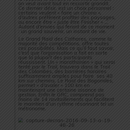
on veut avant tout en ressortir grandit.
Ce dernier désir, est un choix personnel :
certains veulent « faire un chrono »,
d’autres préfèrent profiter des paysages,
ou encore être « juste être Finisher » …
Autant d’envies qui feront de ce moment
: un grand souvenir, un instant de vie.
Le Grand Raid des Cathares, comme la
majorité des compétitions, offre toutes
ces possibilités. Mais ce qu’il faut savoir,
c’est que l’organisation a fait en sorte
que la plupart des participants
réussissent. Un « marathonien » qui serai
tenté par le Trail, trouvera dans le Trail
des Colombes, des barrières horaires
suffisamment amples pour faire ses 40
km sur chemins. Le Raid des Bogomiles,
permet « d’avaler » 100 km en
maintenant une certaine aisance de
gestion. Enfin le GRC, comprend pas
moins de 14 ravitaillements qui facilitent
le maintien d’un rythme résonnant tel un
métronome.