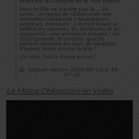
offert par le Domaine de la Tour Boisée.
Mais la fête ne s’arrête pas là …. En
prime : un repas de clôture avec une
animation médiévale ( troubadours,
jongleurs, danseurs …) durant lequel se
mêlent les coureurs, les bénévoles et les
exposants : une ambiance assurée ! Un
régal garantit. Si certains sportifs
partent rejoindre les bras de Morphée,
d’autres feront encore la fête !
Un Ultra Trail à thème est né !
Le Matos Obligatoire en Vidéo