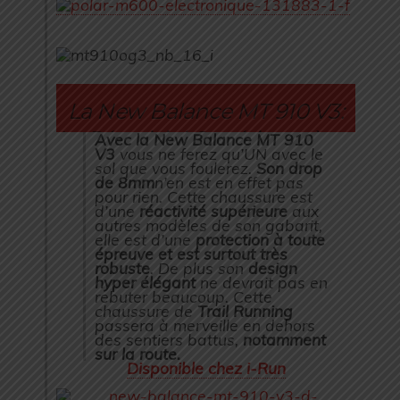
La New Balance MT 910 V3:
La Réactivité Supérieure à un
Avec la New Balance MT 910
V3
vous ne ferez qu’UN avec le
V2! Protection et Design
sol que vous foulerez.
Son drop
de 8mm
n’en est en effet pas
élégant!
pour rien. Cette chaussure est
d’une
réactivité supérieure
aux
autres modèles de son gabarit,
elle est d’une
protection à toute
épreuve et est surtout très
robuste
. De plus son
design
hyper élégant
ne devrait pas en
rebuter beaucoup. Cette
chaussure de
Trail Running
passera à merveille en dehors
des sentiers battus,
notamment
sur la route.
Disponible chez i-Run