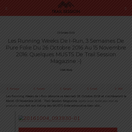
25 Octobre 2016
Les Running Weeks De I-Run, 3 Semaines De
Pure Folie Du 26 Octobre 2016 Au 15 Novembre
2016: Quelques MUSTS De Trail Session
Magazine :-)
Cédric Masip
Partager
Tweeter
Épingler
E-mail
SMS
Les Running Weeks de i-Run démarre ce Mercredi 26 Octobre 2016 et s’achèveront le
Mardi 15 Novembre 2016
…
Trail Session Magazine
, après avoir testé pas mal de
produits
vous fait son listing des MUSTS (liste exhaustive bien sûr)…