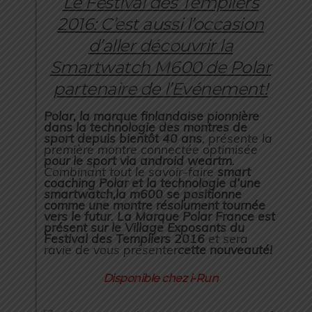
Le Festival des Templiers
2016: C’est aussi l’occasion
d’aller découvrir la
Smartwatch M600 de Polar
partenaire de l’Evénement!
Polar, la marque finlandaise pionnière
dans la technologie des montres de
sport depuis bientôt 40 ans
, présente la
première montre connectée optimisée
pour le sport via android wear
tm
.
Combinant tout le savoir-faire
smart
coaching Polar et la technologie d’une
smartwatch,
la m600 se positionne
comme une montre résolument tournée
vers le futur
.
La Marque Polar France est
présent sur le Village Exposants du
Festival des Templiers 2016
et sera
ravie de vous présenter
cette nouveauté!
Disponible chez i-Run