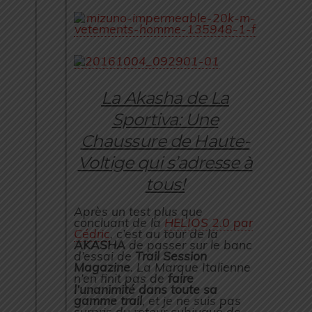
La Akasha de La
Sportiva: Une
Chaussure de Haute-
Voltige qui s’adresse à
tous!
Après un test plus que
concluant de la
HELIOS 2.0 par
Cédric
, c’est au tour de la
AKASHA
de passer sur le banc
d’essai de
Trail Session
Magazine
. La Marque Italienne
n’en finit pas de
faire
l’unanimité dans toute sa
gamme trail
, et je ne suis pas
surpris du retour subjugué de