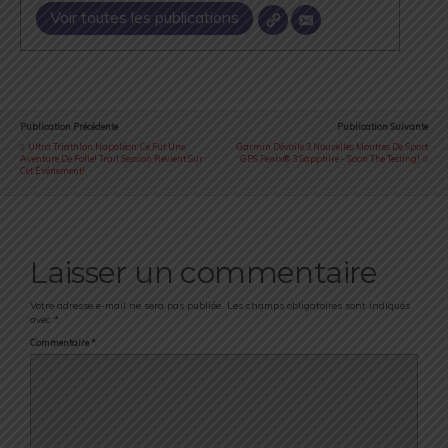
Voir toutes les publications
Publication Précédente
Publication Suivante
Ultra Triathlon Napoléon: Ce Fut Une
Garmin Dévoile 3 Nouvelles Montres De Sport
Aventure De Folie! Trail Session Revient Sur
GPS Fenix® 3 Sapphire - Soon The Testing!
Cet Événement!
Laisser un commentaire
Votre adresse e-mail ne sera pas publiée.
Les champs obligatoires sont indiqués
avec
*
Commentaire
*