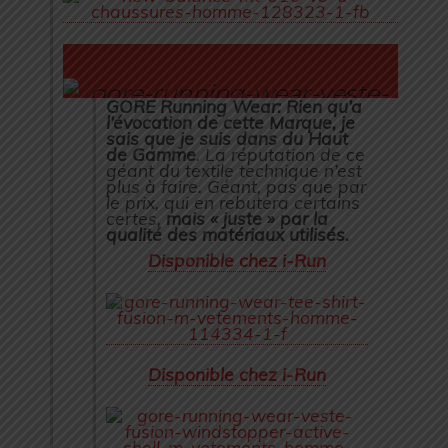
GORE Running Wear: Rien qu’a
l’évocation de cette Marque, je
sais que je suis dans du Haut
de Gamme
. La réputation de ce
géant du textile technique n’est
plus à faire. Géant, pas que par
le prix, qui en rebutera certains
certes,
mais « juste » par la
qualité des matériaux utilisés.
Disponible chez i-Run
Gamme FUSION de GORE
RUNNING Wear: La
Protection Haut De Gamme
Disponible chez i-Run
pour cet Automne-Hiver!