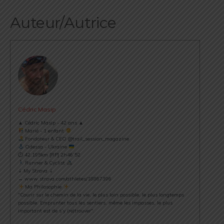
Auteur/Autrice
Cédric Masip
▲ Cédric Masip - 42 ans ▲
Marié - 1 enfant
Fondateur & CEO @trail_session_magazine
Odessa - Ukraine
⏱ 42.195km [RP] 2h46’52
Runner & Cyclist
⇣ My Strava ⇣
→ www.strava.com/athletes/18867396
Ma Philosophie
"Courir sur le chemin de la vie, le plus loin possible, le plus longtemps
possible. Emprunter tous les sentiers, même les impasses, le plus
important est de s’y (re)trouver".