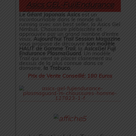
Asics GEL-FujiEndurance
PlasmaGuard: La Chaussure
Le Géant Japonais Asics
est un
incontournable dans le monde du
Confort Haut de Gamme de
running avec son best seller, la Asics Gel
Nimbus. Chaussure plébiscitée et
Asics qui culmine vers la
approuvée par un grand nombre d’entre
vous.
Aujourd’hui Trail Session Magazine
Perfection!
vous propose de découvrir
son modèle
HAUT de Gamme Trail
, la
Asics
Gel Fuji
Endurance PlasmaGuard
. Un modèle
Trail qui vient se placer clairement au
dessus de la plus connue dans ce
domaine,
la Trabuco.
Prix de Vente Conseillé: 180 Euros